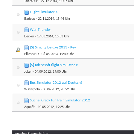
Jan7430P
- 27.12.2014, 11:07 Uhr
Flight Simulator X
Badcop
- 22.11.2014, 15:44 Uhr
War Thunder
Decker
- 17.03.2014, 15:53 Uhr
[S] Simcity Deluxe 2013 - Key
ElkosMED
- 06.05.2013, 19:40 Uhr
[S] microsoft flight simulator x
Joker
- 04.09.2012, 19:00 Uhr
Bus Simulator 2012 auf Deutsch!
Waterpolo
- 30.06.2012, 20:52 Uhr
Suche: Crack für Train Simulator 2012
Aquafit
- 10.05.2012, 19:25 Uhr