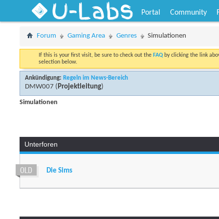
U-Labs
Portal
Community
Forum
Gaming Area
Genres
Simulationen
If this is your first visit, be sure to check out the
FAQ
by clicking the link ab
selection below.
Ankündigung:
Regeln im News-Bereich
DMW007
(
Projektleitung
)
Simulationen
Unterforen
Die Sims