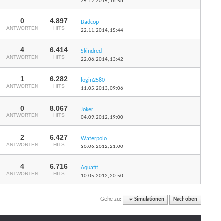
25.12.2015,
16:56
0
4.897
Badcop
ANTWORTEN
HITS
22.11.2014,
15:44
4
6.414
Skindred
ANTWORTEN
HITS
22.06.2014,
13:42
1
6.282
login2580
ANTWORTEN
HITS
11.05.2013,
09:06
0
8.067
Joker
ANTWORTEN
HITS
04.09.2012,
19:00
2
6.427
Waterpolo
ANTWORTEN
HITS
30.06.2012,
21:00
4
6.716
Aquafit
ANTWORTEN
HITS
10.05.2012,
20:50
Gehe zu:
Simulationen
Nach oben