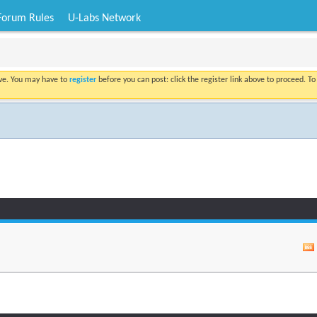
Forum Rules
U-Labs Network
ove. You may have to
register
before you can post: click the register link above to proceed. T