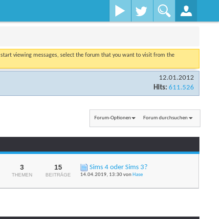
o start viewing messages, select the forum that you want to visit from the
12.01.2012
Hits:
611.526
Forum-Optionen
Forum durchsuchen
3
15
Sims 4 oder Sims 3?
RSS-
THEMEN
BEITRÄGE
14.04.2019,
13:30
von
Hase
Feed
dieses
Forums
anzeigen