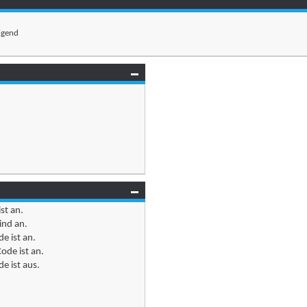
igend
ist
an
.
ind
an
.
e ist
an
.
ode ist
an
.
e ist
aus
.