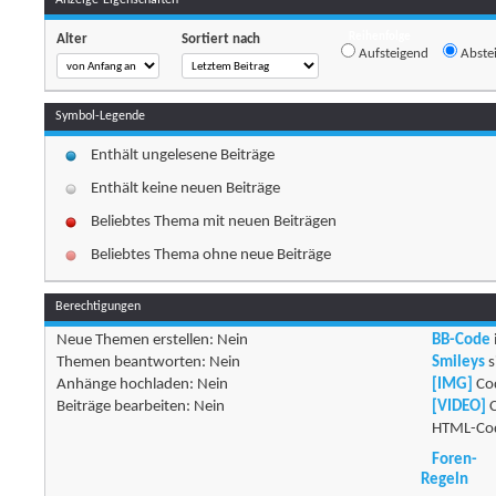
Anzeige-Eigenschaften
Reihenfolge
Alter
Sortiert nach
Aufsteigend
Abste
Symbol-Legende
Enthält ungelesene Beiträge
Enthält keine neuen Beiträge
Beliebtes Thema mit neuen Beiträgen
Beliebtes Thema ohne neue Beiträge
Berechtigungen
Neue Themen erstellen:
Nein
BB-Code
Themen beantworten:
Nein
Smileys
s
Anhänge hochladen:
Nein
[IMG]
Cod
Beiträge bearbeiten:
Nein
[VIDEO]
C
HTML-Cod
Foren-
Regeln