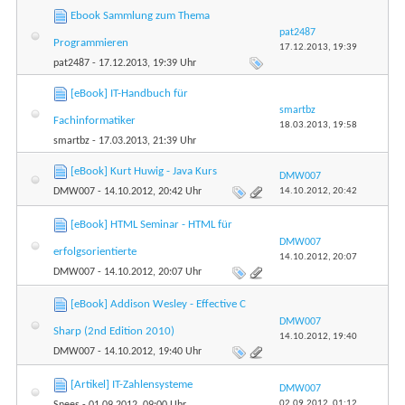
Ebook Sammlung zum Thema
pat2487
Programmieren
17.12.2013,
19:39
pat2487
- 17.12.2013, 19:39 Uhr
[eBook] IT-Handbuch für
smartbz
Fachinformatiker
18.03.2013,
19:58
smartbz
- 17.03.2013, 21:39 Uhr
[eBook] Kurt Huwig - Java Kurs
DMW007
14.10.2012,
20:42
DMW007
- 14.10.2012, 20:42 Uhr
[eBook] HTML Seminar - HTML für
DMW007
erfolgsorientierte
14.10.2012,
20:07
DMW007
- 14.10.2012, 20:07 Uhr
[eBook] Addison Wesley - Effective C
DMW007
Sharp (2nd Edition 2010)
14.10.2012,
19:40
DMW007
- 14.10.2012, 19:40 Uhr
[Artikel] IT-Zahlensysteme
DMW007
02.09.2012,
01:12
Snees
- 01.09.2012, 09:00 Uhr