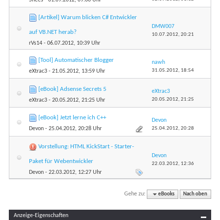
[Artikel] Warum blicken C# Entwickler
DMW007
auf VB.NET herab?
10.07.2012,
20:21
rVs14
- 06.07.2012, 10:39 Uhr
[Tool] Automatischer Blogger
nawh
31.05.2012,
18:54
eXtrac3
- 21.05.2012, 13:59 Uhr
[eBook] Adsense Secrets 5
eXtrac3
20.05.2012,
21:25
eXtrac3
- 20.05.2012, 21:25 Uhr
[eBook] Jetzt lerne ich C++
Devon
25.04.2012,
20:28
Devon
- 25.04.2012, 20:28 Uhr
Vorstellung: HTML KickStart - Starter-
Devon
Paket für Webentwickler
22.03.2012,
12:36
Devon
- 22.03.2012, 12:27 Uhr
Gehe zu:
eBooks
Nach oben
Anzeige-Eigenschaften