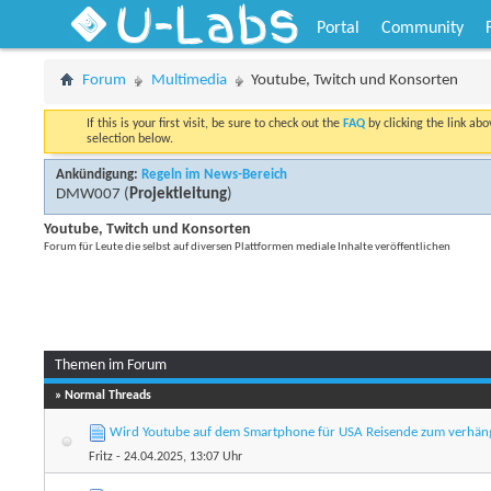
U-Labs
Portal
Community
Forum
Multimedia
Youtube, Twitch und Konsorten
If this is your first visit, be sure to check out the
FAQ
by clicking the link ab
selection below.
Ankündigung:
Regeln im News-Bereich
DMW007
(
Projektleitung
)
Youtube, Twitch und Konsorten
Forum für Leute die selbst auf diversen Plattformen mediale Inhalte veröffentlichen
Themen im Forum
» Normal Threads
Wird Youtube auf dem Smartphone für USA Reisende zum verhän
Fritz
- 24.04.2025, 13:07 Uhr