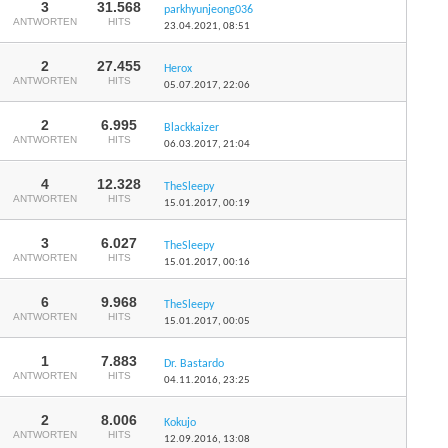
3
31.568
parkhyunjeong036
ANTWORTEN
HITS
23.04.2021,
08:51
2
27.455
Herox
ANTWORTEN
HITS
05.07.2017,
22:06
2
6.995
Blackkaizer
ANTWORTEN
HITS
06.03.2017,
21:04
4
12.328
TheSleepy
ANTWORTEN
HITS
15.01.2017,
00:19
3
6.027
TheSleepy
ANTWORTEN
HITS
15.01.2017,
00:16
6
9.968
TheSleepy
ANTWORTEN
HITS
15.01.2017,
00:05
1
7.883
Dr. Bastardo
ANTWORTEN
HITS
04.11.2016,
23:25
2
8.006
Kokujo
ANTWORTEN
HITS
12.09.2016,
13:08