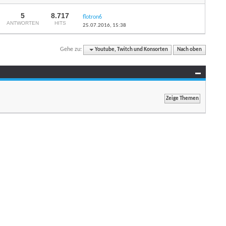
5
8.717
flotron6
ANTWORTEN
HITS
25.07.2016,
15:38
Gehe zu:
Youtube, Twitch und Konsorten
Nach oben