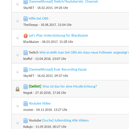
[Sammelthread] Twitch/Youtube/etc. Channel
Sky.NET
- 16.02.2015, 09:26 Uhr
Hilfe bei OBS
TheSleepy
- 16.06.2017, 21:04 Uhr
Let's Play Unterstützung für Blackkaizer
Blackkaizer
- 06.03.2017, 15:28 Uhr
Twitch
Wie erstellt man bei OBS ein dass neue Follower angezeigt
ktoffel
- 13.04.2016, 23:07 Uhr
[Sammelthread] Euer Recording Equip
Sky.NET
- 16.02.2015, 09:37 Uhr
[Gelöst]
Was ist das für eine Musikrichtung?
Negok
- 27.10.2016, 17:26 Uhr
Youtube Video
moster
- 04.11.2016, 13:27 Uhr
Youtube
[Suche] Juliensblog Alle Videos
Kokujo
- 11.09.2016, 00:27 Uhr