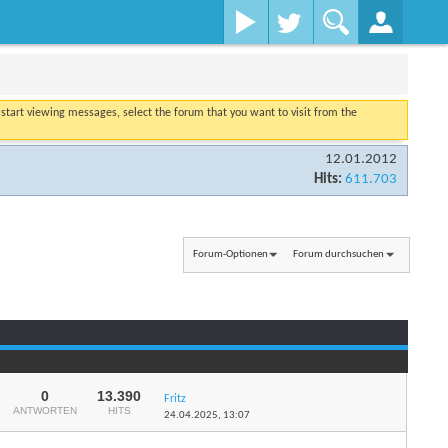
o start viewing messages, select the forum that you want to visit from the
12.01.2012
Hits:
611.703
Forum-Optionen
Forum durchsuchen
0
13.390
Fritz
ANTWORTEN
HITS
24.04.2025,
13:07