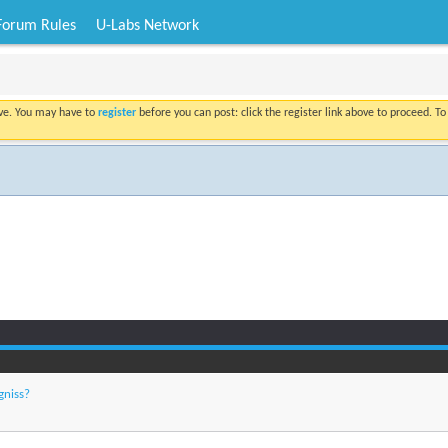
Forum Rules
U-Labs Network
ove. You may have to
register
before you can post: click the register link above to proceed. T
gniss?