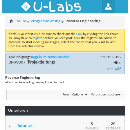
U-Labs
Forum
Programmierung
Reverse Engineering
If this is your first visit, be sure to check out the
FAQ
by clicking the link above.
You may have to
register
before you can post: click the register link above to
proceed. To start viewing messages, select the forum that you want to visit
from the selection below.
12.01.2012
Ankündigung:
Regeln im News-Bereich
DMW007
(
Projektleitung
)
Hits:
615.488
Reverse Engineering
Alles über Reverse Engineering findet ihr hier!
Forum-Optionen
Forum durchsuchen
Unterforen
5
29
Tutorials
THEMEN
BEITRÄGE