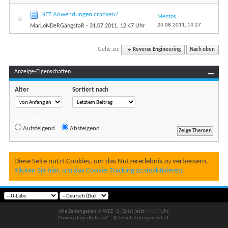
.NET Anwendungen cracken?
Mentos
24.08.2011,
14:27
MarLoNDeRGängstaR
- 31.07.2011, 12:47 Uhr
Gehe zu:
Reverse Engineering
Nach oben
Anzeige-Eigenschaften
Alter
Sortiert nach
Reihenfolge
Aufsteigend
Absteigend
Diese Seite nutzt Cookies, um das Nutzererlebnis zu verbessern.
Klicken Sie hier, um das Cookie-Tracking zu deaktivieren.
Alle Zeitangaben in WEZ +2. Es ist jetzt
04:17
Uhr.
Powered by vBulletin® - © Jelsoft Enterprises Ltd.