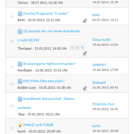
19.07.2013,
15:39
Chrissy
- 18.07.2013, 01:36 Uhr
[Suche] Programm "Cracker"
BMG
05.07.2013,
12:11
BMG
- 05.07.2013, 12:11 Uhr
(S) jemand der mir einen AutoBuyer
li0nsar3c00l
crackt (B) PSC
19.06.2013,
12:01
1
2
3
Theripper
- 31.01.2013, 14:30 Uhr
Browsergame Highscore hacken?
DMW007
15.06.2013,
17:09
Pwnflakes
- 12.06.2013, 15:52 Uhr
EXE HTML-Files extracten?
Diebspiel
15.05.2013,
00:42
Bubble Gum
- 14.05.2013, 01:38 Uhr
Installierter Bananachat - Tokens
Prinzessin Paat
auslesen
29.01.2013,
16:45
!lkay
- 29.01.2013, 16:21 Uhr
[Help]CracK Paltalk
kamii
10.01.2013,
20:58
kamii
- 10.01.2013, 20:58 Uhr