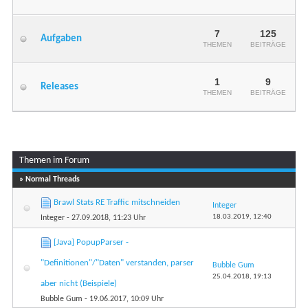
7
125
Aufgaben
THEMEN
BEITRÄGE
1
9
Releases
THEMEN
BEITRÄGE
Themen im Forum
» Normal Threads
Brawl Stats RE Traffic mitschneiden
Integer
18.03.2019,
12:40
Integer
- 27.09.2018, 11:23 Uhr
[Java] PopupParser -
"Definitionen"/"Daten" verstanden, parser
Bubble Gum
25.04.2018,
19:13
aber nicht (Beispiele)
Bubble Gum
- 19.06.2017, 10:09 Uhr