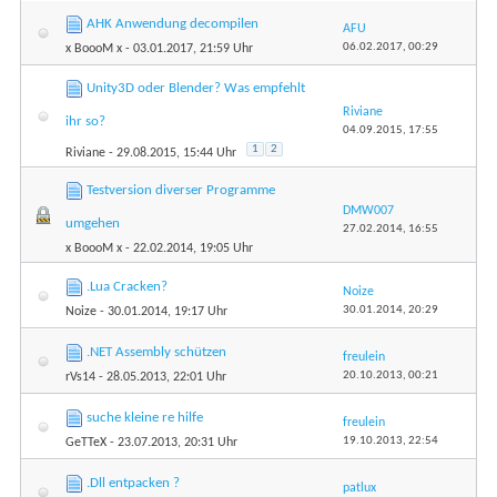
AHK Anwendung decompilen
AFU
06.02.2017,
00:29
x BoooM x
- 03.01.2017, 21:59 Uhr
Unity3D oder Blender? Was empfehlt
Riviane
ihr so?
04.09.2015,
17:55
1
2
Riviane
- 29.08.2015, 15:44 Uhr
Testversion diverser Programme
DMW007
umgehen
27.02.2014,
16:55
x BoooM x
- 22.02.2014, 19:05 Uhr
.Lua Cracken?
Noize
30.01.2014,
20:29
Noize
- 30.01.2014, 19:17 Uhr
.NET Assembly schützen
freulein
20.10.2013,
00:21
rVs14
- 28.05.2013, 22:01 Uhr
suche kleine re hilfe
freulein
19.10.2013,
22:54
GeTTeX
- 23.07.2013, 20:31 Uhr
.Dll entpacken ?
patlux