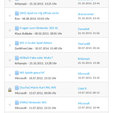
31.10.2014,
23:44
kirbysepic
- 25.10.2013, 13:25 Uhr
[Wii] Spiel im cfg öffnet nicht
dracoscorner
31.10.2014,
23:42
Ron
- 06.08.2014, 03:03 Uhr
Fragen zum Nintendo 3DS XL
ZarneXxX
22.10.2014,
21:06
Klaus Bukkake
- 06.02.2013, 18:05 Uhr
Wii U Gratis Spiel Aktion
TheFan88
30.07.2014,
20:26
DarkRiverCoke
- 30.07.2014, 01:48 Uhr
WiikeÜ Fake oder Wahr?
kirbysepic
25.10.2013,
13:28
kirbysepic
- 25.10.2013, 13:28 Uhr
Wii Spiele gesucht!
Microsoft
16.07.2012,
23:32
Microsoft
- 16.07.2012, 23:32 Uhr
[Suche] Mario Kart PAL WII
Cube!X
13.07.2012,
00:15
Microsoft
- 13.07.2012, 00:06 Uhr
[Hilfe] Nintendo Wii.
Microsoft
12.07.2012,
16:46
Microsoft
- 11.07.2012, 23:31 Uhr