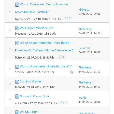
Was ist Euer erster Eindruck von der
Kirby110
neuen Konsole - SWITCH?
07.02.2017,
09:02
1
2
laptopuser23
- 22.10.2016, 13:51 Uhr
Wii U Open World Spiele
TheSleepy
06.02.2017,
16:26
bluegene
- 29.11.2015, 18:52 Uhr
Die Aktie von Nintendo - Hype durch
nvrm1nd
Pokémon Go? Wieso fällt die Aktie wieder?
04.02.2017,
18:07
1
2
flotron6
- 25.07.2016, 15:41 Uhr
Was sind die besten Spiele für die Wii?
TheSleepy
14.01.2017,
21:53
Scortex
- 28.05.2016, 19:59 Uhr
3ds & ds Games
TheSleepy
14.01.2017,
18:42
fedor98
- 24.01.2015, 15:23 Uhr
Nintendo Classic Mini
Ma4ia
14.01.2017,
00:02
1
2
mike1009
- 17.07.2016, 20:55 Uhr
Wii Mini HBC
dracoscorner