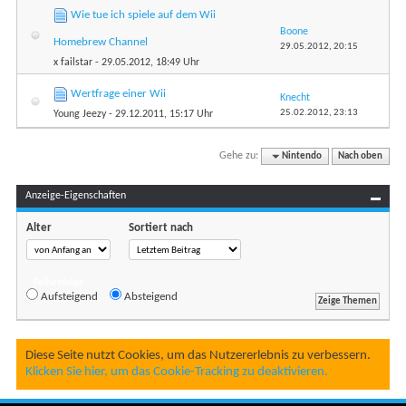
Wie tue ich spiele auf dem Wii
Boone
Homebrew Channel
29.05.2012,
20:15
x failstar
- 29.05.2012, 18:49 Uhr
Wertfrage einer Wii
Knecht
25.02.2012,
23:13
Young Jeezy
- 29.12.2011, 15:17 Uhr
Gehe zu:
Nintendo
Nach oben
Anzeige-Eigenschaften
Alter
Sortiert nach
Reihenfolge
Aufsteigend
Absteigend
Diese Seite nutzt Cookies, um das Nutzererlebnis zu verbessern.
Klicken Sie hier, um das Cookie-Tracking zu deaktivieren.