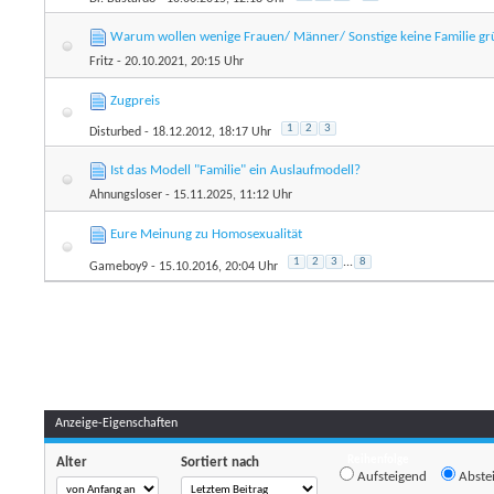
Warum wollen wenige Frauen/ Männer/ Sonstige keine Familie g
Fritz
- 20.10.2021, 20:15 Uhr
Zugpreis
1
2
3
Disturbed
- 18.12.2012, 18:17 Uhr
Ist das Modell "Familie" ein Auslaufmodell?
Ahnungsloser
- 15.11.2025, 11:12 Uhr
Eure Meinung zu Homosexualität
1
2
3
...
8
Gameboy9
- 15.10.2016, 20:04 Uhr
Anzeige-Eigenschaften
Reihenfolge
Alter
Sortiert nach
Aufsteigend
Abste