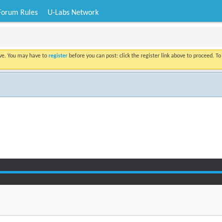
Forum Rules
U-Labs Network
ove. You may have to
register
before you can post: click the register link above to proceed. T