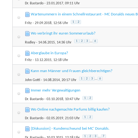
Dr. Bastardo
- 23.01.2017, 09:11 Uhr
Wartenummern in einem Schnellrestaurant - MC Donalds neues Be
1
2
Fritz
- 29.09.2018, 12:56 Uhr
Wo verbringt ihr euren Sommerurlaub?
1
2
3
...
6
Rodley
- 14.06.2015, 14:36 Uhr
Aberglaube in Europa?
Fritz
- 13.12.2015, 12:18 Uhr
Kann man Männer und Frauen gleichberechtigen?
1
2
3
...
6
John Gotti
- 14.08.2014, 20:17 Uhr
Immer mehr Vergewaltigungen
1
2
Dr. Bastardo
- 03.10.2018, 10:47 Uhr
Wo Online nachgemachte Parfums billig kaufen?
1
2
Dr. Bastardo
- 02.05.2019, 21:03 Uhr
[Diskussion] - Kundenschwund bei MC' Donalds.
1
2
3
...
7
Dr. Bastardo
- 10.03.2015, 12:18 Uhr