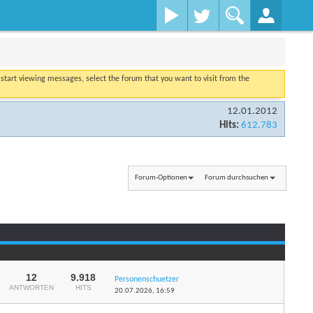
o start viewing messages, select the forum that you want to visit from the
12.01.2012
Hits:
612.783
Forum-Optionen
Forum durchsuchen
...
Seite 1 von 14
1
2
3
11
12
9.918
Personenschuetzer
ANTWORTEN
HITS
20.07.2026,
16:59