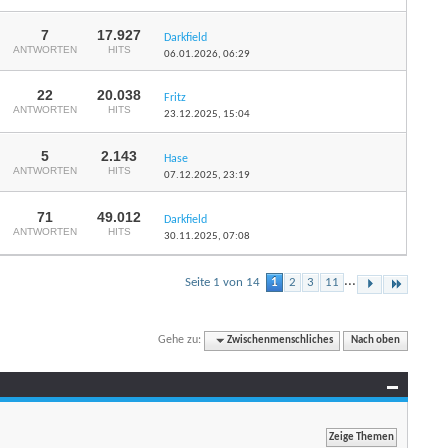
7
17.927
Darkfield
ANTWORTEN
HITS
06.01.2026,
06:29
22
20.038
Fritz
ANTWORTEN
HITS
23.12.2025,
15:04
5
2.143
Hase
ANTWORTEN
HITS
07.12.2025,
23:19
71
49.012
Darkfield
ANTWORTEN
HITS
30.11.2025,
07:08
...
Seite 1 von 14
1
2
3
11
Gehe zu:
Zwischenmenschliches
Nach oben