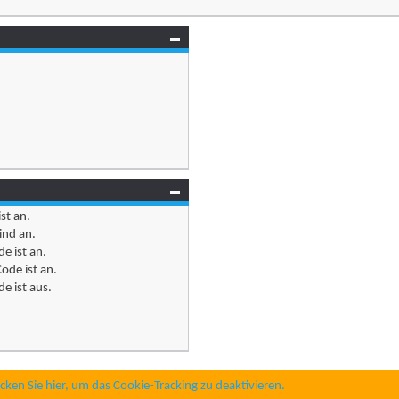
ist
an
.
ind
an
.
e ist
an
.
ode ist
an
.
e ist
aus
.
icken Sie hier, um das Cookie-Tracking zu deaktivieren.