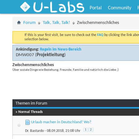
U-Labs
Portal
Community
Forum
Talk, Talk, Talk!
Zwischenmenschliches
If this is your first visit, be sure to check out the
FAQ
by clicking the link ab
selection below.
Ankündigung:
Regeln im News-Bereich
DMW007
(
Projektleitung
)
Zwischenmenschliches
Über soziale Dinge wie Beziehung, Freunde, Familie und natürlich die Liebe ;)
Themen im Forum
» Normal Threads
Urlaub machen in Deutschland! Wo?
1
2
Dr. Bastardo
- 08.09.2018, 21:08 Uhr