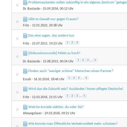
Problemasylanten sollen zukünftig in ein eigenes Zentrum "gelage
Dr. Bastardo
- 25.09.2016, 00:12 Uhr
Gibt es Gewalt nur gegen Frauen?
Fritz
- 12.01.2022, 20:38 Uhr
Das eine sagen, das andere tun
1
2
3
Fritz
- 25.07.2015, 19:23 Uhr
[Diskussionsrunde] Miete zu hoch!
1
2
3
...
5
Dr. Bastardo
- 15.08.2015, 00:34 Uhr
Finden auch "weniger schöne" Menschen einen Partner?
1
2
3
...
4
Essah
- 16.10.2016, 18:46 Uhr
Wird das die Zukunft sein? Ausländer/-innen pflegen Deutsche!
1
2
3
...
5
Fritz
- 12.03.2016, 21:55 Uhr
Welche Anrede wählen, du oder Sie?
Ahnungsloser
- 29.03.2026, 09:21 Uhr
Wie könnte man Öffentliche Verkehrsmittel mehr schützen?