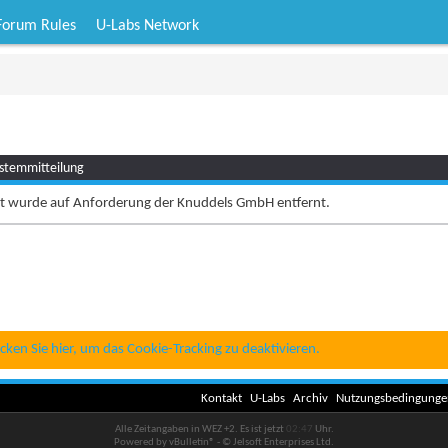
Forum Rules
U-Labs Network
ystemmitteilung
lt wurde auf Anforderung der Knuddels GmbH entfernt.
icken Sie hier, um das Cookie-Tracking zu deaktivieren.
Kontakt
U-Labs
Archiv
Nutzungsbedingunge
Alle Zeitangaben in WEZ +2. Es ist jetzt
02:47
Uhr.
Powered by vBulletin® - © Jelsoft Enterprises Ltd.