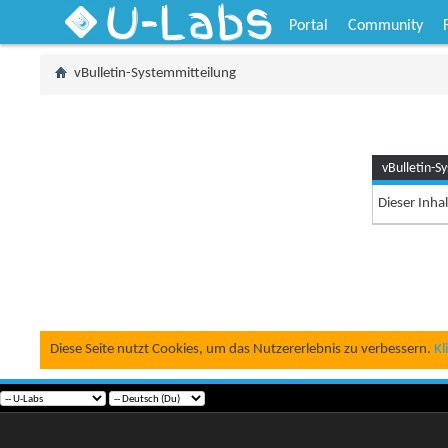
U-Labs
Portal
Community
vBulletin-Systemmitteilung
vBulletin-S
Dieser Inha
Diese Seite nutzt Cookies, um das Nutzererlebnis zu verbessern.
Kl