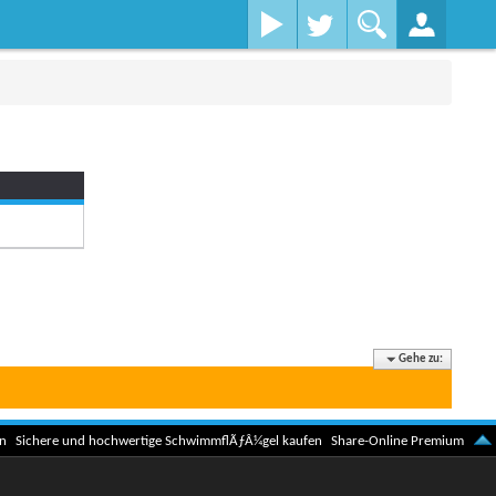
Gehe zu:
n
Sichere und hochwertige SchwimmflÃƒÂ¼gel kaufen
Share-Online Premium