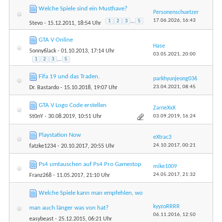
Welche Spiele sind ein Musthave?
Personenschuetzer
17.06.2026,
16:43
1
2
3
...
5
Stevo
- 15.12.2011, 18:54 Uhr
GTA V Online
Hase
5onny6lack
- 01.10.2013, 17:14 Uhr
03.05.2021,
20:00
1
2
3
...
5
Fifa 19 und das Traden.
parkhyunjeong036
23.04.2021,
08:45
Dr. Bastardo
- 15.10.2018, 19:07 Uhr
GTA V Logo Code erstellen
ZarneXxX
03.09.2019,
16:24
St0nY
- 30.08.2019, 10:51 Uhr
Playstation Now
eXtrac3
24.10.2017,
00:21
fatzke1234
- 20.10.2017, 20:55 Uhr
Ps4 umtauschen auf Ps4 Pro Gamestop
mike1009
24.05.2017,
21:32
Franz268
- 11.05.2017, 21:10 Uhr
Welche Spiele kann man empfehlen, wo
kyyzoRRRR
man auch länger was von hat?
06.11.2016,
12:50
easybeast
- 25.12.2015, 06:21 Uhr