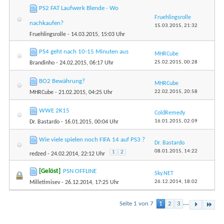
PS2 FAT Laufwerk Blende - Wo
Fruehlingsrolle
nachkaufen?
15.03.2015,
21:32
Fruehlingsrolle
- 14.03.2015, 15:03 Uhr
PS4 geht nach 10-15 Minuten aus
MHRCube
25.02.2015,
00:28
Brandinho
- 24.02.2015, 06:17 Uhr
BO2 Bewährung?
MHRCube
22.02.2015,
20:58
MHRCube
- 21.02.2015, 04:25 Uhr
WWE 2K15
ColdRemedy
16.01.2015,
02:09
Dr. Bastardo
- 16.01.2015, 00:04 Uhr
Wie viele spielen noch FIFA 14 auf PS3 ?
Dr. Bastardo
08.01.2015,
14:22
1
2
redzed
- 24.02.2014, 22:12 Uhr
[Gelöst]
PSN OFFLINE
Sky.NET
26.12.2014,
18:02
Milletimisev
- 26.12.2014, 17:25 Uhr
...
Seite 1 von 7
1
2
3