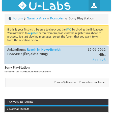
U-Labs
Forum
Gaming Area
Konsolen
Sony PlayStation
If this is your first visit, be sure to check out the
FAQ
by clicking the link above.
You may have to
register
before you can post: click the register link above to
proceed. To start viewing messages, select the forum that you want to visit
from the selection below.
12.01.2012
Ankündigung:
Regeln im News-Bereich
DMW007
(
Projektleitung
)
Hits:
611.128
Sony PlayStation
Konsolen der PlayStation-Reihe von Sony.
Forum-Optionen
Forum durchsuchen
Themen im Forum
...
Seite 1 von 7
1
2
3
» Normal Threads