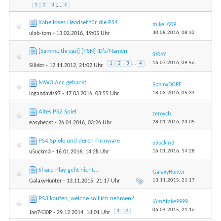
1
2
3
...
4
Kabelloses Headset für die PS4
mike1009
30.08.2016,
08:32
ulab-tom
- 13.02.2016, 19:05 Uhr
[Sammelthread] [PSN] ID's/Namen
St0nY
16.07.2016,
09:56
1
2
3
...
4
Silidor
- 12.11.2012, 21:02 Uhr
MW3 Acc gehackt
SphinxDOPE
18.03.2016,
05:34
logandavis97
- 17.03.2016, 03:55 Uhr
Altes PS2 Spiel
zeroycb
28.01.2016,
23:05
easybeast
- 26.01.2016, 03:26 Uhr
PS4 Spiele und deren Firmware
u5uckm3
16.01.2016,
14:28
u5uckm3
- 16.01.2016, 14:28 Uhr
Share-Play geht nicht...
GalaxyHunter
13.11.2015,
21:17
GalaxyHunter
- 13.11.2015, 21:17 Uhr
PS3 kaufen, welche soll ich nehmen?
iAmAfake9999
06.04.2015,
21:16
1
2
Jan7430P
- 29.12.2014, 18:01 Uhr