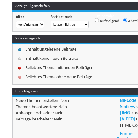
Anzeige-Eigenschaften
Reihenfolge
Alter
Sortiert nach
Aufsteigend
Abste
Symbol-Legende
Enthält ungelesene Beiträge
Enthält keine neuen Beiträge
Beliebtes Thema mit neuen Beiträgen
Beliebtes Thema ohne neue Beiträge
Berechtigungen
Neue Themen erstellen:
Nein
BB-Code
Themen beantworten:
Nein
Smileys
s
Anhänge hochladen:
Nein
[IMG]
Cod
Beiträge bearbeiten:
Nein
[VIDEO]
C
HTML-Cod
Foren-