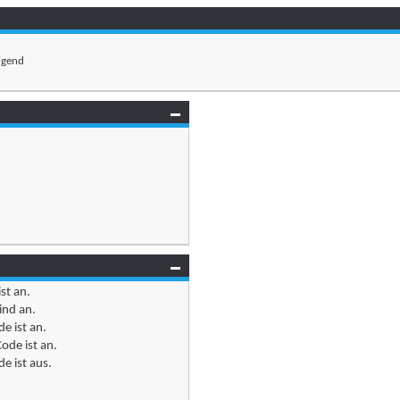
igend
ist
an
.
ind
an
.
e ist
an
.
ode ist
an
.
e ist
aus
.