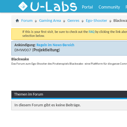
U-Labs
Portal
Community
Forum
Gaming Area
Genres
Ego-Shooter
Blackw
If this is your first visit, be sure to check out the
FAQ
by clicking the link ab
selection below.
Ankündigung:
Regeln im News-Bereich
DMW007
(
Projektleitung
)
Blackwake
Das Forum zum Ego-Shooter des Piratenspiels Blackwake - eine Plattform für die ganze Co
Themen im Forum
In diesem Forum gibt es keine Beiträge.