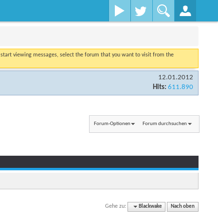
o start viewing messages, select the forum that you want to visit from the
12.01.2012
Hits:
611.890
Forum-Optionen
Forum durchsuchen
Gehe zu:
Blackwake
Nach oben