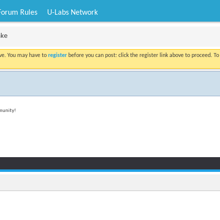
Forum Rules
U-Labs Network
ake
ove. You may have to
register
before you can post: click the register link above to proceed. T
mmunity!