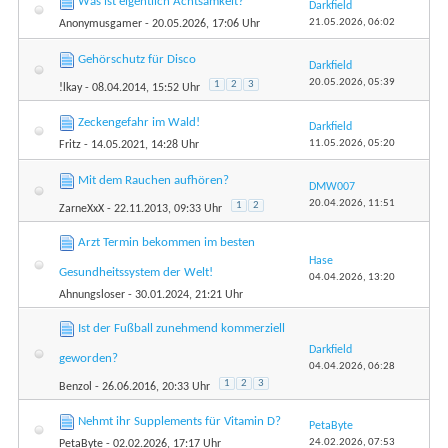
Was ist eigentlich Achtsamkeit?
Darkfield
21.05.2026,
06:02
Anonymusgamer
- 20.05.2026, 17:06 Uhr
Gehörschutz für Disco
Darkfield
20.05.2026,
05:39
1
2
3
!lkay
- 08.04.2014, 15:52 Uhr
Zeckengefahr im Wald!
Darkfield
11.05.2026,
05:20
Fritz
- 14.05.2021, 14:28 Uhr
Mit dem Rauchen aufhören?
DMW007
20.04.2026,
11:51
1
2
ZarneXxX
- 22.11.2013, 09:33 Uhr
Arzt Termin bekommen im besten
Hase
Gesundheitssystem der Welt!
04.04.2026,
13:20
Ahnungsloser
- 30.01.2024, 21:21 Uhr
Ist der Fußball zunehmend kommerziell
Darkfield
geworden?
04.04.2026,
06:28
1
2
3
Benzol
- 26.06.2016, 20:33 Uhr
Nehmt ihr Supplements für Vitamin D?
PetaByte
24.02.2026,
07:53
PetaByte
- 02.02.2026, 17:17 Uhr