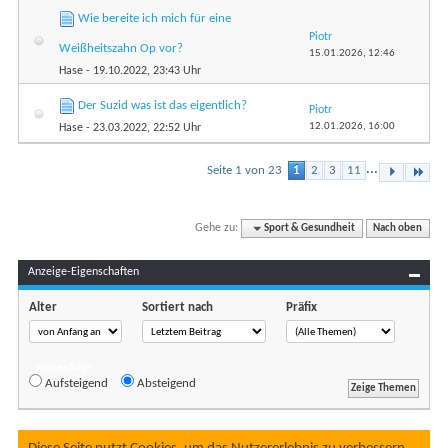
Wie bereite ich mich für eine
Piotr
Weißheitszahn Op vor?
15.01.2026,
12:46
Hase
- 19.10.2022, 23:43 Uhr
Der Suzid was ist das eigentlich?
Piotr
12.01.2026,
16:00
Hase
- 23.03.2022, 22:52 Uhr
...
Seite 1 von 23
1
2
3
11
Gehe zu:
Sport & Gesundheit
Nach oben
Anzeige-Eigenschaften
Alter
Sortiert nach
Präfix
Reihenfolge
Aufsteigend
Absteigend