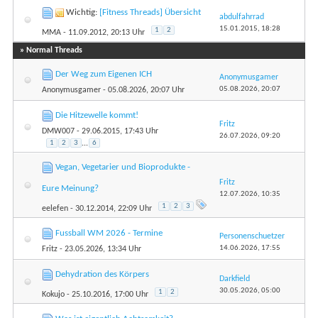
Wichtig:
[Fitness Threads] Übersicht
abdulfahrrad
15.01.2015,
18:28
1
2
MMA
- 11.09.2012, 20:13 Uhr
» Normal Threads
Der Weg zum Eigenen ICH
Anonymusgamer
05.08.2026,
20:07
Anonymusgamer
- 05.08.2026, 20:07 Uhr
Die Hitzewelle kommt!
Fritz
DMW007
- 29.06.2015, 17:43 Uhr
26.07.2026,
09:20
1
2
3
...
6
Vegan, Vegetarier und Bioprodukte -
Fritz
Eure Meinung?
12.07.2026,
10:35
1
2
3
eelefen
- 30.12.2014, 22:09 Uhr
Fussball WM 2026 - Termine
Personenschuetzer
14.06.2026,
17:55
Fritz
- 23.05.2026, 13:34 Uhr
Dehydration des Körpers
Darkfield
30.05.2026,
05:00
1
2
Kokujo
- 25.10.2016, 17:00 Uhr