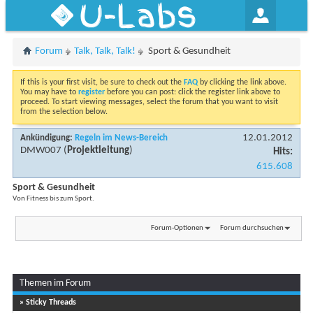
U-Labs
Forum
Talk, Talk, Talk!
Sport & Gesundheit
If this is your first visit, be sure to check out the
FAQ
by clicking the link above.
You may have to
register
before you can post: click the register link above to
proceed. To start viewing messages, select the forum that you want to visit
from the selection below.
12.01.2012
Ankündigung:
Regeln im News-Bereich
DMW007
(
Projektleitung
)
Hits:
615.608
Sport & Gesundheit
Von Fitness bis zum Sport.
Forum-Optionen
Forum durchsuchen
Themen im Forum
...
Seite 1 von 23
1
2
3
11
» Sticky Threads