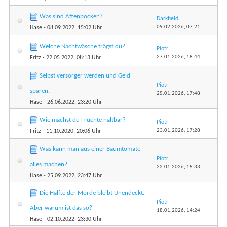
Was sind Affenpocken?
Darkfield
09.02.2026,
07:21
Hase
- 08.09.2022, 15:02 Uhr
Welche Nachtwäsche trägst du?
Piotr
27.01.2026,
18:44
Fritz
- 22.05.2022, 08:13 Uhr
Selbst versorger werden und Geld
Piotr
sparen.
25.01.2026,
17:48
Hase
- 26.06.2022, 23:20 Uhr
Wie machst du Früchte haltbar?
Piotr
23.01.2026,
17:28
Fritz
- 11.10.2020, 20:06 Uhr
Was kann man aus einer Baumtomate
Piotr
alles machen?
22.01.2026,
15:33
Hase
- 25.09.2022, 23:47 Uhr
Die Hälfte der Morde bleibt Unendeckt.
Piotr
Aber warum ist das so?
18.01.2026,
14:24
Hase
- 02.10.2022, 23:30 Uhr