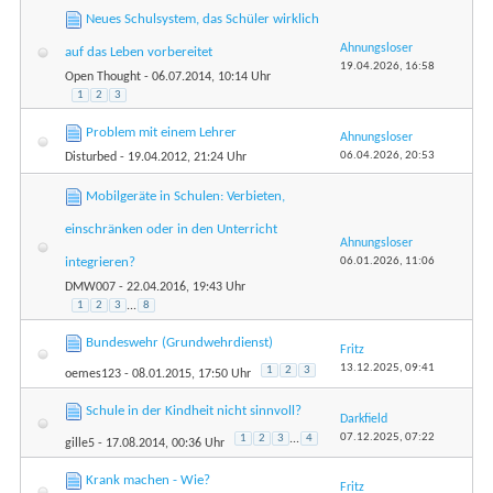
Neues Schulsystem, das Schüler wirklich
Ahnungsloser
auf das Leben vorbereitet
19.04.2026,
16:58
Open Thought
- 06.07.2014, 10:14 Uhr
1
2
3
Problem mit einem Lehrer
Ahnungsloser
06.04.2026,
20:53
Disturbed
- 19.04.2012, 21:24 Uhr
Mobilgeräte in Schulen: Verbieten,
einschränken oder in den Unterricht
Ahnungsloser
06.01.2026,
11:06
integrieren?
DMW007
- 22.04.2016, 19:43 Uhr
1
2
3
...
8
Bundeswehr (Grundwehrdienst)
Fritz
13.12.2025,
09:41
1
2
3
oemes123
- 08.01.2015, 17:50 Uhr
Schule in der Kindheit nicht sinnvoll?
Darkfield
07.12.2025,
07:22
1
2
3
...
4
gille5
- 17.08.2014, 00:36 Uhr
Krank machen - Wie?
Fritz