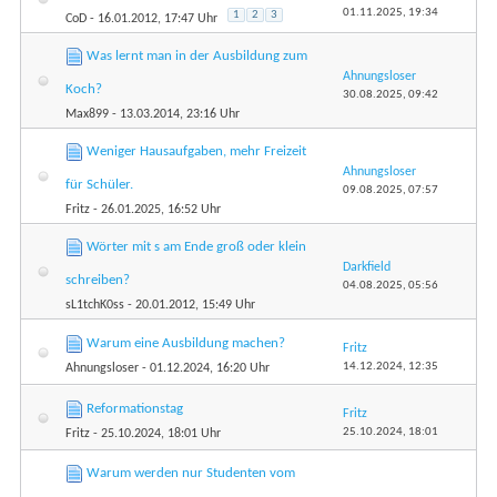
01.11.2025,
19:34
1
2
3
CoD
- 16.01.2012, 17:47 Uhr
Was lernt man in der Ausbildung zum
Ahnungsloser
Koch?
30.08.2025,
09:42
Max899
- 13.03.2014, 23:16 Uhr
Weniger Hausaufgaben, mehr Freizeit
Ahnungsloser
für Schüler.
09.08.2025,
07:57
Fritz
- 26.01.2025, 16:52 Uhr
Wörter mit s am Ende groß oder klein
Darkfield
schreiben?
04.08.2025,
05:56
sL1tchK0ss
- 20.01.2012, 15:49 Uhr
Warum eine Ausbildung machen?
Fritz
14.12.2024,
12:35
Ahnungsloser
- 01.12.2024, 16:20 Uhr
Reformationstag
Fritz
25.10.2024,
18:01
Fritz
- 25.10.2024, 18:01 Uhr
Warum werden nur Studenten vom