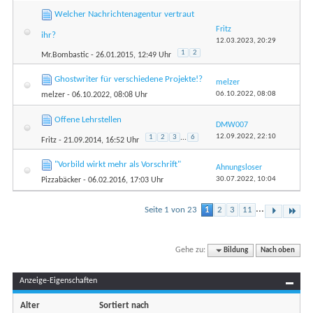
Welcher Nachrichtenagentur vertraut
Fritz
ihr?
12.03.2023,
20:29
1
2
Mr.Bombastic
- 26.01.2015, 12:49 Uhr
Ghostwriter für verschiedene Projekte!?
melzer
06.10.2022,
08:08
melzer
- 06.10.2022, 08:08 Uhr
Offene Lehrstellen
DMW007
12.09.2022,
22:10
1
2
3
...
6
Fritz
- 21.09.2014, 16:52 Uhr
"Vorbild wirkt mehr als Vorschrift"
Ahnungsloser
30.07.2022,
10:04
Pizzabäcker
- 06.02.2016, 17:03 Uhr
...
Seite 1 von 23
1
2
3
11
Gehe zu:
Bildung
Nach oben
Anzeige-Eigenschaften
Alter
Sortiert nach