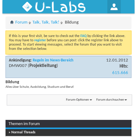
U-Labs
Forum
Talk, Talk, Talk!
Bildung
If this is your first visit, be sure to check out the
FAQ
by clicking the link above.
You may have to
register
before you can post: click the register link above to
proceed. To start viewing messages, select the forum that you want to visit
from the selection below.
12.01.2012
Ankündigung:
Regeln im News-Bereich
DMW007
(
Projektleitung
)
Hits:
615.666
Bildung
Alles über Schule, Ausbildung, Studium und Beruf.
Forum-Optionen
Forum durchsuchen
Themen im Forum
...
Seite 1 von 23
1
2
3
11
» Normal Threads