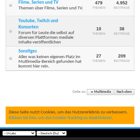
Filme, Serien und TV
479
4.952
Themen über Filme, Serien und TV.
THEMEN
BEITRÄGE
Youtube, Twitch und
Konsorten
10
38
Forum für Leute die selbst auf
THEMEN
BEITRÄGE
diversen Plattformen mediale
Inhalte veröffentlichen
Sonstiges
27
209
Alles was keinen eigenen Platz im
THEMEN
BEITRÄGE
Multimedia-Bereich gefunden hat
kommt hier rein.
Gehe zu:
Multimedia
Nach oben
Diese Seite nutzt Cookies, um das Nutzererlebnis zu verbessern.
Klicken Sie hier, um das Cookie-Tracking zu deaktivieren.