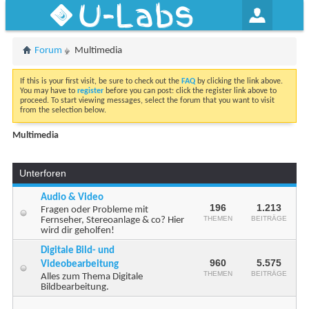
U-Labs
Forum
Multimedia
If this is your first visit, be sure to check out the
FAQ
by clicking the link above.
You may have to
register
before you can post: click the register link above to
proceed. To start viewing messages, select the forum that you want to visit
from the selection below.
Multimedia
Unterforen
Audio & Video
196
1.213
Fragen oder Probleme mit
THEMEN
BEITRÄGE
Fernseher, Stereoanlage & co? Hier
wird dir geholfen!
Digitale Bild- und
960
5.575
Videobearbeitung
THEMEN
BEITRÄGE
Alles zum Thema Digitale
Bildbearbeitung.