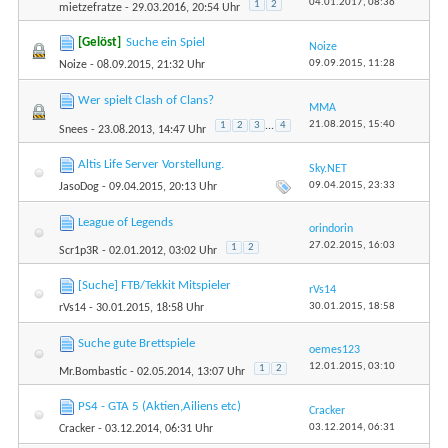
04.01.2017,
08:36
1
2
mietzefratze
- 29.03.2016, 20:54 Uhr
[Gelöst]
Suche ein Spiel
Noize
09.09.2015,
11:28
Noize
- 08.09.2015, 21:32 Uhr
Wer spielt Clash of Clans?
MMA
21.08.2015,
15:40
1
2
3
...
4
Snees
- 23.08.2013, 14:47 Uhr
Altis Life Server Vorstellung.
Sky.NET
09.04.2015,
23:33
JasoDog
- 09.04.2015, 20:13 Uhr
League of Legends
orindorin
27.02.2015,
16:03
1
2
Scr1p3R
- 02.01.2012, 03:02 Uhr
[Suche] FTB/Tekkit Mitspieler
rVs14
30.01.2015,
18:58
rVs14
- 30.01.2015, 18:58 Uhr
Suche gute Brettspiele
oemes123
12.01.2015,
03:10
1
2
Mr.Bombastic
- 02.05.2014, 13:07 Uhr
PS4 - GTA 5 (Aktien,Ailiens etc)
Cracker
03.12.2014,
06:31
Cracker
- 03.12.2014, 06:31 Uhr