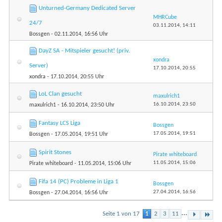
Unturned-Germany Dedicated Server
MHRCube
24/7
03.11.2014,
14:11
Bossgen
- 02.11.2014, 16:56 Uhr
DayZ SA - Mitspieler gesucht! (priv.
xondra
Server)
17.10.2014,
20:55
xondra
- 17.10.2014, 20:55 Uhr
LoL Clan gesucht
maxulrich1
16.10.2014,
23:50
maxulrich1
- 16.10.2014, 23:50 Uhr
Fantasy LCS Liga
Bossgen
17.05.2014,
19:51
Bossgen
- 17.05.2014, 19:51 Uhr
Spirit Stones
Pirate whiteboard
11.05.2014,
15:06
Pirate whiteboard
- 11.05.2014, 15:06 Uhr
Fifa 14 (PC) Probleme in Liga 1
Bossgen
27.04.2014,
16:56
Bossgen
- 27.04.2014, 16:56 Uhr
...
Seite 1 von 17
1
2
3
11