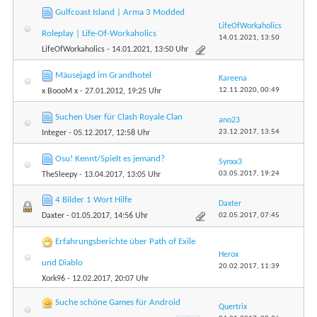
Gulfcoast Island | Arma 3 Modded
LifeOfWorkaholics
Roleplay | Life-Of-Workaholics
14.01.2021,
13:50
LifeOfWorkaholics
- 14.01.2021, 13:50 Uhr
Mäusejagd im Grandhotel
Kareena
12.11.2020,
00:49
x BoooM x
- 27.01.2012, 19:25 Uhr
Suchen User für Clash Royale Clan
ano23
23.12.2017,
13:54
Integer
- 05.12.2017, 12:58 Uhr
Osu! Kennt/Spielt es jemand?
Synxx3
03.05.2017,
19:24
TheSleepy
- 13.04.2017, 13:05 Uhr
4 Bilder 1 Wort Hilfe
Daxter
02.05.2017,
07:45
Daxter
- 01.05.2017, 14:56 Uhr
Erfahrungsberichte über Path of Exile
Herox
und Diablo
20.02.2017,
11:39
Xork96
- 12.02.2017, 20:07 Uhr
Suche schöne Games für Android
Quertrix