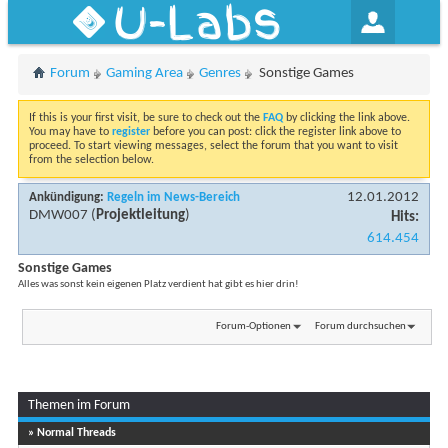
U-Labs
Forum
Gaming Area
Genres
Sonstige Games
If this is your first visit, be sure to check out the
FAQ
by clicking the link above.
You may have to
register
before you can post: click the register link above to
proceed. To start viewing messages, select the forum that you want to visit
from the selection below.
12.01.2012
Ankündigung:
Regeln im News-Bereich
DMW007
(
Projektleitung
)
Hits:
614.454
Sonstige Games
Alles was sonst kein eigenen Platz verdient hat gibt es hier drin!
Forum-Optionen
Forum durchsuchen
Themen im Forum
...
Seite 1 von 17
1
2
3
11
» Normal Threads