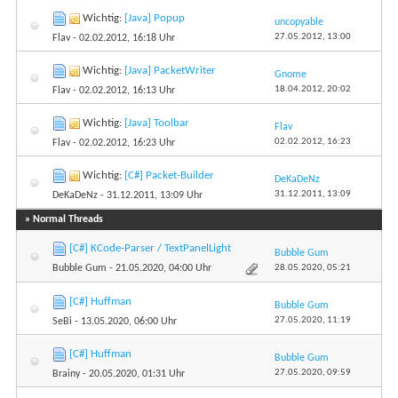
Wichtig:
[Java] Popup
uncopyable
27.05.2012,
13:00
Flav
- 02.02.2012, 16:18 Uhr
Wichtig:
[Java] PacketWriter
Gnome
18.04.2012,
20:02
Flav
- 02.02.2012, 16:13 Uhr
Wichtig:
[Java] Toolbar
Flav
02.02.2012,
16:23
Flav
- 02.02.2012, 16:23 Uhr
Wichtig:
[C#] Packet-Builder
DeKaDeNz
31.12.2011,
13:09
DeKaDeNz
- 31.12.2011, 13:09 Uhr
» Normal Threads
[C#] KCode-Parser / TextPanelLight
Bubble Gum
28.05.2020,
05:21
Bubble Gum
- 21.05.2020, 04:00 Uhr
[C#] Huffman
Bubble Gum
27.05.2020,
11:19
SeBi
- 13.05.2020, 06:00 Uhr
[C#] Huffman
Bubble Gum
27.05.2020,
09:59
Brainy
- 20.05.2020, 01:31 Uhr