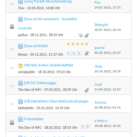
[Java] Packet-Verschlüsselung
Flav
24.07.2013,
17:31
Flav
- 22.04.2012, 14:06 Uhr
[Source] KFramework - Knuddels
Diebspiel
Controls
20.07.2013,
22:14
patlux
- 28.11.2011, 18:19 Uhr
[Source] KNLib
guenni
05.05.2013,
22:37
1
2
3
Devon
- 04.12.2011, 21:37 Uhr
[VB.Net] Antivir einblendeffekt
iToxic
19.10.2012,
19:35
uncopyable
- 18.10.2012, 19:23 Uhr
[C# OS] TokenLogger
Saad
14.09.2012,
13:47
The Don of NYC
- 07.03.2011, 18:39 Uhr
[C#] DeKaDeNz.Client BotControll plugin
AmJano
26.08.2012,
01:15
DeKaDeNz
- 05.01.2012, 15:19 Uhr
Friendadder
x Heito x
18.08.2012,
16:35
1
2
The Don of NYC
- 18.02.2012, 18:33 Uhr