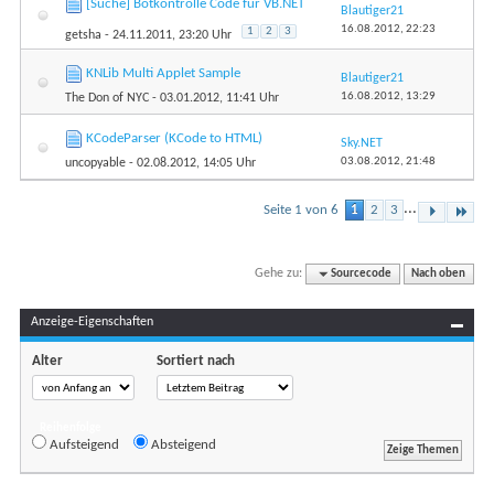
[Suche] Botkontrolle Code für VB.NET
Blautiger21
16.08.2012,
22:23
1
2
3
getsha
- 24.11.2011, 23:20 Uhr
KNLib Multi Applet Sample
Blautiger21
16.08.2012,
13:29
The Don of NYC
- 03.01.2012, 11:41 Uhr
KCodeParser (KCode to HTML)
Sky.NET
03.08.2012,
21:48
uncopyable
- 02.08.2012, 14:05 Uhr
...
Seite 1 von 6
1
2
3
Gehe zu:
Sourcecode
Nach oben
Anzeige-Eigenschaften
Alter
Sortiert nach
Reihenfolge
Aufsteigend
Absteigend