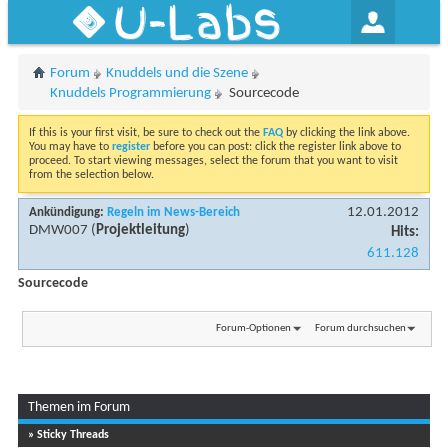
U-Labs
Forum
Knuddels und die Szene
Knuddels Programmierung
Sourcecode
If this is your first visit, be sure to check out the
FAQ
by clicking the link above.
You may have to
register
before you can post: click the register link above to
proceed. To start viewing messages, select the forum that you want to visit
from the selection below.
12.01.2012
Ankündigung:
Regeln im News-Bereich
DMW007
(
Projektleitung
)
Hits:
611.128
Sourcecode
Forum-Optionen
Forum durchsuchen
Themen im Forum
...
Seite 1 von 6
1
2
3
» Sticky Threads