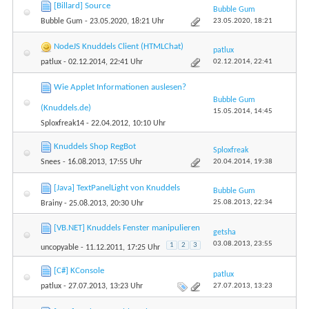
[Billard] Source
Bubble Gum
23.05.2020,
18:21
Bubble Gum
- 23.05.2020, 18:21 Uhr
NodeJS Knuddels Client (HTMLChat)
patlux
02.12.2014,
22:41
patlux
- 02.12.2014, 22:41 Uhr
Wie Applet Informationen auslesen?
Bubble Gum
(Knuddels.de)
15.05.2014,
14:45
Sploxfreak14
- 22.04.2012, 10:10 Uhr
Knuddels Shop RegBot
Sploxfreak
20.04.2014,
19:38
Snees
- 16.08.2013, 17:55 Uhr
[Java] TextPanelLight von Knuddels
Bubble Gum
25.08.2013,
22:34
Brainy
- 25.08.2013, 20:30 Uhr
[VB.NET] Knuddels Fenster manipulieren
getsha
03.08.2013,
23:55
1
2
3
uncopyable
- 11.12.2011, 17:25 Uhr
[C#] KConsole
patlux
27.07.2013,
13:23
patlux
- 27.07.2013, 13:23 Uhr