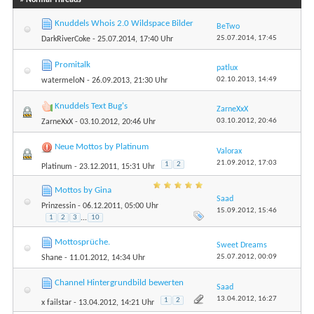
Knuddels Whois 2.0 Wildspace Bilder
BeTwo
25.07.2014,
17:45
DarkRiverCoke
- 25.07.2014, 17:40 Uhr
Promitalk
patlux
02.10.2013,
14:49
watermeloN
- 26.09.2013, 21:30 Uhr
Knuddels Text Bug's
ZarneXxX
03.10.2012,
20:46
ZarneXxX
- 03.10.2012, 20:46 Uhr
Neue Mottos by Platinum
Valorax
21.09.2012,
17:03
1
2
Platinum
- 23.12.2011, 15:31 Uhr
Mottos by Gina
Saad
Prinzessin
- 06.12.2011, 05:00 Uhr
15.09.2012,
15:46
1
2
3
...
10
Mottosprüche.
Sweet Dreams
25.07.2012,
00:09
Shane
- 11.01.2012, 14:34 Uhr
Channel Hintergrundbild bewerten
Saad
13.04.2012,
16:27
1
2
x failstar
- 13.04.2012, 14:21 Uhr