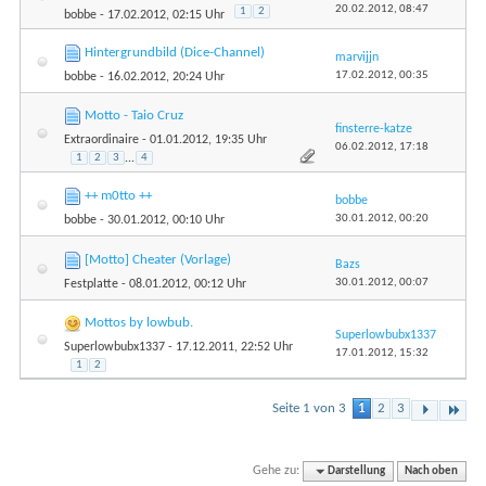
20.02.2012,
08:47
1
2
bobbe
- 17.02.2012, 02:15 Uhr
Hintergrundbild (Dice-Channel)
marvijjn
17.02.2012,
00:35
bobbe
- 16.02.2012, 20:24 Uhr
Motto - Taio Cruz
finsterre-katze
Extraordinaire
- 01.01.2012, 19:35 Uhr
06.02.2012,
17:18
1
2
3
...
4
++ m0tto ++
bobbe
30.01.2012,
00:20
bobbe
- 30.01.2012, 00:10 Uhr
[Motto] Cheater (Vorlage)
Bazs
30.01.2012,
00:07
Festplatte
- 08.01.2012, 00:12 Uhr
Mottos by lowbub.
Superlowbubx1337
Superlowbubx1337
- 17.12.2011, 22:52 Uhr
17.01.2012,
15:32
1
2
Seite 1 von 3
1
2
3
Gehe zu:
Darstellung
Nach oben