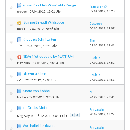
Frage: Knuddels W2-Profil - Design
jean grey x3
09.04.2012,
16:20
unique
- 09.04.2012, 13:01 Uhr
[Sammelthread] Wildspace
Bossgen
30.03.2012,
14:07
Runix
- 19.03.2012, 20:56 Uhr
Knuddels Schriftarten
Tim
29.02.2012,
15:41
Tim
- 29.02.2012, 15:24 Uhr
NEW: Mottoupdate by PLATINUM
BaShFX
27.02.2012,
19:52
Platinum
- 17.01.2012, 18:54 Uhr
Nickvorschläge
BaShFX
27.02.2012,
19:51
eVe
- 22.02.2012, 17:33 Uhr
Motto von bobbe
dGL
26.02.2012,
23:34
bobbe
- 02.02.2012, 22:39 Uhr
+ + Drittes Motto + +
Prinzessin
20.02.2012,
18:22
1
2
KingWayne
- 18.12.2011, 00:11 Uhr
Was haltet ihr davon
Prinzessin