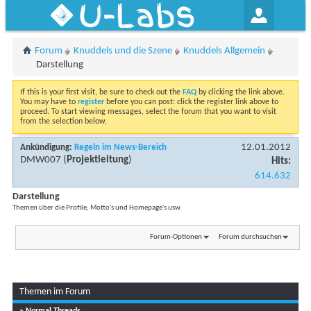
U-Labs
Forum
Knuddels und die Szene
Knuddels Allgemein
Darstellung
If this is your first visit, be sure to check out the
FAQ
by clicking the link above.
You may have to
register
before you can post: click the register link above to
proceed. To start viewing messages, select the forum that you want to visit
from the selection below.
12.01.2012
Ankündigung:
Regeln im News-Bereich
DMW007
(
Projektleitung
)
Hits:
614.632
Darstellung
Themen über die Profile, Motto's und Homepage's usw.
Forum-Optionen
Forum durchsuchen
Themen im Forum
Seite 1 von 3
1
2
3
» Normal Threads