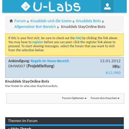
U-Labs
Forum
Knuddels und die Szene
Knuddels Bots
Allgemeiner Bot-Bereich
Knuddels StayOnline Bots
If this is your first visit, be sure to check out the
FAQ
by clicking the link above.
You may have to
register
before you can post: click the register link above to
proceed. To start viewing messages, select the forum that you want to visit
from the selection below.
12.01.2012
Ankündigung:
Regeln im News-Bereich
DMW007
(
Projektleitung
)
Hits:
613.960
Knuddels StayOnline Bots
Hier findet ihr alles über StayOnline Bots.
Forum-Optionen
Forum durchsuchen
Themen im Forum
» Sticky Threads