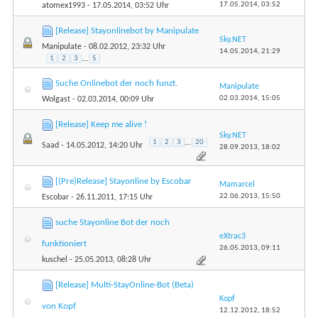
17.05.2014,
03:52
atomex1993
- 17.05.2014, 03:52 Uhr
[Release] Stayonlinebot by Manipulate
Sky.NET
Manipulate
- 08.02.2012, 23:32 Uhr
14.05.2014,
21:29
1
2
3
...
5
Suche Onlinebot der noch funzt.
Manipulate
02.03.2014,
15:05
Wolgast
- 02.03.2014, 00:09 Uhr
[Release] Keep me alive !
Sky.NET
1
2
3
...
20
Saad
- 14.05.2012, 14:20 Uhr
28.09.2013,
18:02
[(Pre)Release] Stayonline by Escobar
Mamarcel
22.06.2013,
15:50
Escobar
- 26.11.2011, 17:15 Uhr
suche Stayonline Bot der noch
eXtrac3
funktioniert
26.05.2013,
09:11
kuschel
- 25.05.2013, 08:28 Uhr
[Release] Multi-StayOnline-Bot (Beta)
Kopf
von Kopf
12.12.2012,
18:52