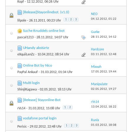
Kopf
- 12.12.2012, 06:26 Uhr
[Release]Stayonlinebot. (v1.0)
NEO
04.12.2012,
01:22
1
2
3
lilpole
- 26.11.2011, 00:23 Uhr
Suche Knuddels online bot
Gurke
28.11.2012,
14:12
pascal1213
- 28.11.2012, 14:07 Uhr
UHandy abstürtz
Hardcore
03.11.2012,
12:48
eXquiiLenZz
- 10.04.2012, 08:54 Uhr
Online Bot by Nico
Mixxah
17.05.2012,
19:44
PayPal Ankauf
- 31.03.2012, 01:34 Uhr
Multi login
Manipulate
02.05.2012,
19:27
ShinjiKagawa
- 02.05.2012, 18:13 Uhr
[Release] Stayonline-Bot
rVs14
13.04.2012,
18:22
1
2
rVs14
- 31.03.2012, 15:08 Uhr
vodafone portal login
Runix
01.03.2012,
18:08
1
2
3
Perisic
- 29.02.2012, 22:48 Uhr