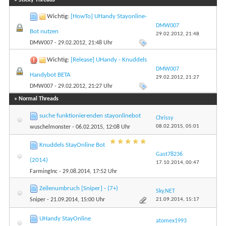
Wichtig:
[HowTo] UHandy Stayonline-
DMW007
Bot nutzen
29.02.2012,
21:48
DMW007
- 29.02.2012, 21:48 Uhr
Wichtig:
[Release] UHandy - Knuddels
DMW007
Handybot BETA
29.02.2012,
21:27
DMW007
- 29.02.2012, 21:27 Uhr
» Normal Threads
suche funktionierenden stayonlinebot
Chrissy
08.02.2015,
05:01
wuschelmonster
- 06.02.2015, 12:08 Uhr
Knuddels StayOnline Bot
Gast78236
(2014)
17.10.2014,
00:47
FarmingInc
- 29.08.2014, 17:52 Uhr
Zeilenumbruch [Sniper] - (7+)
Sky.NET
21.09.2014,
15:17
Sniper
- 21.09.2014, 15:00 Uhr
UHandy StayOnline
atomex1993