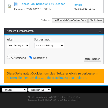
[Release] Onlinebot V2.1 by Escobar
patlux
02.02.2012,
22:18
Escobar
- 02.02.2012, 18:50 Uhr
Gehe zu:
Knuddels StayOnline Bots
Nach oben
Anzeige-Eigenschaften
Alter
Sortiert nach
Reihenfolge
Aufsteigend
Absteigend
Diese Seite nutzt Cookies, um das Nutzererlebnis zu verbessern.
Klicken Sie hier, um das Cookie-Tracking zu deaktivieren.
Alle Zeitangaben in WEZ +2. Es ist jetzt
15:55
Uhr.
Powered by vBulletin® - © Jelsoft Enterprises Ltd.