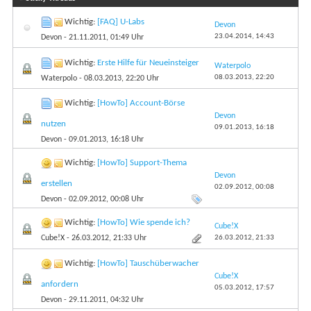
Wichtig:
[FAQ] U-Labs
Devon
23.04.2014,
14:43
Devon
- 21.11.2011, 01:49 Uhr
Wichtig:
Erste Hilfe für Neueinsteiger
Waterpolo
08.03.2013,
22:20
Waterpolo
- 08.03.2013, 22:20 Uhr
Wichtig:
[HowTo] Account-Börse
Devon
nutzen
09.01.2013,
16:18
Devon
- 09.01.2013, 16:18 Uhr
Wichtig:
[HowTo] Support-Thema
Devon
erstellen
02.09.2012,
00:08
Devon
- 02.09.2012, 00:08 Uhr
Wichtig:
[HowTo] Wie spende ich?
Cube!X
26.03.2012,
21:33
Cube!X
- 26.03.2012, 21:33 Uhr
Wichtig:
[HowTo] Tauschüberwacher
Cube!X
anfordern
05.03.2012,
17:57
Devon
- 29.11.2011, 04:32 Uhr