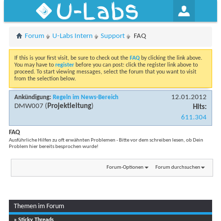
U-Labs
Forum
U-Labs Intern
Support
FAQ
If this is your first visit, be sure to check out the
FAQ
by clicking the link above.
You may have to
register
before you can post: click the register link above to
proceed. To start viewing messages, select the forum that you want to visit
from the selection below.
12.01.2012
Ankündigung:
Regeln im News-Bereich
DMW007
(
Projektleitung
)
Hits:
611.304
FAQ
Ausführliche Hilfen zu oft erwähnten Problemen - Bitte vor dem schreiben lesen, ob Dein
Problem hier bereits besprochen wurde!
Forum-Optionen
Forum durchsuchen
Themen im Forum
» Sticky Threads