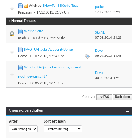
Wichtig:
[HowTo] BBCode-Tags
patlux
17.12.2011,
22:45
Prinzessin
- 17.12.2011, 21:39 Uhr
» Normal Threads
Weiße Seite
Sky.NET
07.08.2014,
23:23
made3
- 07.08.2014, 21:16 Uhr
[FAQ] U-Hacks Account-Börse
Devon
06.07.2013,
13:48
Devon
- 05.07.2013, 19:14 Uhr
Welche FAQs und Anleitungen sind
Devon
noch gewünscht?
30.05.2013,
12:15
Devon
- 30.05.2013, 12:15 Uhr
Gehe zu:
FAQ
Nach oben
Anzeige-Eigenschaften
Alter
Sortiert nach