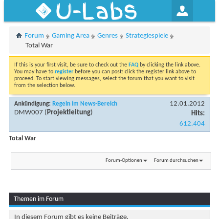
U-Labs
Forum
Gaming Area
Genres
Strategiespiele
Total War
If this is your first visit, be sure to check out the
FAQ
by clicking the link above.
You may have to
register
before you can post: click the register link above to
proceed. To start viewing messages, select the forum that you want to visit
from the selection below.
12.01.2012
Ankündigung:
Regeln im News-Bereich
DMW007
(
Projektleitung
)
Hits:
612.404
Total War
Forum-Optionen
Forum durchsuchen
Themen im Forum
In diesem Forum gibt es keine Beiträge.