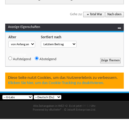
Gehe zu:
Total War
Nach oben
Anzeige-Eigenschaften
Alter
Sortiert nach
Reihenfolge
Aufsteigend
Absteigend
Diese Seite nutzt Cookies, um das Nutzererlebnis zu verbessern.
Klicken Sie hier, um das Cookie-Tracking zu deaktivieren.
Alle Zeitangaben in WEZ +2. Es ist jetzt
09:53
Uhr.
Powered by vBulletin® - © Jelsoft Enterprises Ltd.