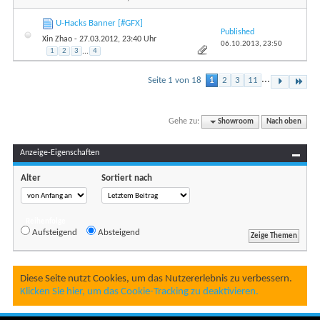
U-Hacks Banner [#GFX]
Published
Xin Zhao
- 27.03.2012, 23:40 Uhr
06.10.2013,
23:50
1
2
3
...
4
...
Seite 1 von 18
1
2
3
11
Gehe zu:
Showroom
Nach oben
Anzeige-Eigenschaften
Alter
Sortiert nach
Reihenfolge
Aufsteigend
Absteigend
Diese Seite nutzt Cookies, um das Nutzererlebnis zu verbessern.
Klicken Sie hier, um das Cookie-Tracking zu deaktivieren.