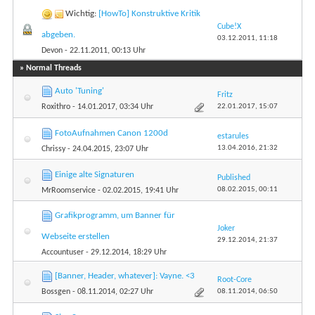
Wichtig:
[HowTo] Konstruktive Kritik
Cube!X
abgeben.
03.12.2011,
11:18
Devon
- 22.11.2011, 00:13 Uhr
» Normal Threads
Auto 'Tuning'
Fritz
22.01.2017,
15:07
Roxithro
- 14.01.2017, 03:34 Uhr
FotoAufnahmen Canon 1200d
estarules
13.04.2016,
21:32
Chrissy
- 24.04.2015, 23:07 Uhr
Einige alte Signaturen
Published
08.02.2015,
00:11
MrRoomservice
- 02.02.2015, 19:41 Uhr
Grafikprogramm, um Banner für
Joker
Webseite erstellen
29.12.2014,
21:37
Accountuser
- 29.12.2014, 18:29 Uhr
[Banner, Header, whatever]: Vayne. <3
Root-Core
08.11.2014,
06:50
Bossgen
- 08.11.2014, 02:27 Uhr