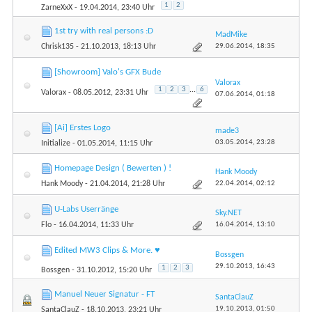
1
2
ZarneXxX
- 19.04.2014, 23:40 Uhr
1st try with real persons :D
MadMike
29.06.2014,
18:35
Chrisk135
- 21.10.2013, 18:13 Uhr
[Showroom] Valo's GFX Bude
Valorax
1
2
3
...
6
Valorax
- 08.05.2012, 23:31 Uhr
07.06.2014,
01:18
[Ai] Erstes Logo
made3
03.05.2014,
23:28
Initialize
- 01.05.2014, 11:15 Uhr
Homepage Design ( Bewerten ) !
Hank Moody
22.04.2014,
02:12
Hank Moody
- 21.04.2014, 21:28 Uhr
U-Labs Userränge
Sky.NET
16.04.2014,
13:10
Flo
- 16.04.2014, 11:33 Uhr
Edited MW3 Clips & More. ♥
Bossgen
29.10.2013,
16:43
1
2
3
Bossgen
- 31.10.2012, 15:20 Uhr
Manuel Neuer Signatur - FT
SantaClauZ
19.10.2013,
01:50
SantaClauZ
- 18.10.2013, 23:21 Uhr