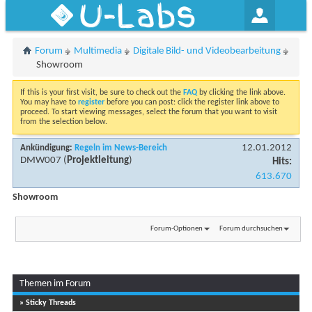
U-Labs
Forum
Multimedia
Digitale Bild- und Videobearbeitung
Showroom
If this is your first visit, be sure to check out the
FAQ
by clicking the link above.
You may have to
register
before you can post: click the register link above to
proceed. To start viewing messages, select the forum that you want to visit
from the selection below.
12.01.2012
Ankündigung:
Regeln im News-Bereich
DMW007
(
Projektleitung
)
Hits:
613.670
Showroom
Forum-Optionen
Forum durchsuchen
Themen im Forum
...
Seite 1 von 18
1
2
3
11
» Sticky Threads