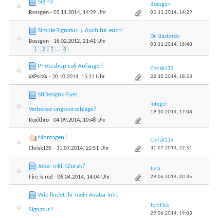
Sig <3
Bossgen
05.11.2014,
14:29
Bossgen
- 05.11.2014, 14:29 Uhr
Simple Signatur. | Auch für euch!
Dr. Bastardo
Bossgen
- 16.02.2012, 21:41 Uhr
03.11.2014,
16:48
1
2
3
...
8
Photoshop cs6 Anfänger!
Chrisk135
22.10.2014,
18:53
xXPscXx
- 20.10.2014, 15:11 Uhr
SBDesigns Flyer,
Integer
Verbesserungsvorschläge?
19.10.2014,
17:08
Roxithro
- 04.09.2014, 10:48 Uhr
Montagen !
Chrisk135
31.07.2014,
22:51
Chrisk135
- 31.07.2014, 22:51 Uhr
Joker inkl. Glurak?
Jura
29.06.2014,
20:35
Fire is red
- 06.04.2014, 14:04 Uhr
Wie findet ihr mein Avatar inkl.
JoniPick
Signatur?
29.06.2014,
19:03