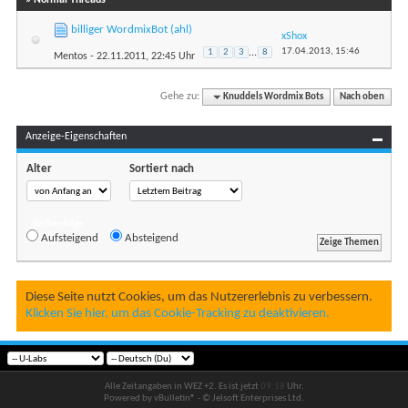
billiger WordmixBot (ahl)
xShox
17.04.2013,
15:46
1
2
3
...
8
Mentos
- 22.11.2011, 22:45 Uhr
Gehe zu:
Knuddels Wordmix Bots
Nach oben
Anzeige-Eigenschaften
Alter
Sortiert nach
Reihenfolge
Aufsteigend
Absteigend
Diese Seite nutzt Cookies, um das Nutzererlebnis zu verbessern.
Klicken Sie hier, um das Cookie-Tracking zu deaktivieren.
Alle Zeitangaben in WEZ +2. Es ist jetzt
09:18
Uhr.
Powered by vBulletin® - © Jelsoft Enterprises Ltd.