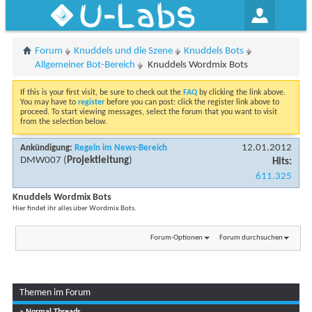
U-Labs
Forum
Knuddels und die Szene
Knuddels Bots
Allgemeiner Bot-Bereich
Knuddels Wordmix Bots
If this is your first visit, be sure to check out the
FAQ
by clicking the link above.
You may have to
register
before you can post: click the register link above to
proceed. To start viewing messages, select the forum that you want to visit
from the selection below.
12.01.2012
Ankündigung:
Regeln im News-Bereich
DMW007
(
Projektleitung
)
Hits:
611.325
Knuddels Wordmix Bots
Hier findet ihr alles über Wordmix Bots.
Forum-Optionen
Forum durchsuchen
Themen im Forum
» Normal Threads