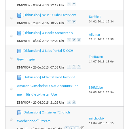
1
2
DMW007
- 03.04.2013, 22:12 Uhr
[Diskussion] Neue U-Labs Overview
Darkfield
04.02.2016,
12:34
1
2
DMW007
- 23.01.2016, 18:29 Uhr
[Diskussion] U-Hacks Szenearchiv
Aliamar
25.11.2015,
15:55
1
2
3
DMW007
- 08.06.2012, 22:20 Uhr
[Diskussion] U-Labs Portal & OCH-
TheRaven
Gewinnspiel
14.07.2015,
19:06
1
2
3
DMW007
- 26.06.2015, 07:03 Uhr
[Diskussion] Aktivität wird belohnt:
Amazon-Gutscheine, OCH-Accounts und
MHRCube
04.05.2015,
23:56
mehr für die aktivsten User
1
2
DMW007
- 23.04.2015, 21:02 Uhr
[Diskussion] Offizieller "Endlich
milchbubix
Wochenende"-Stream
14.04.2015,
13:15
1
2
3