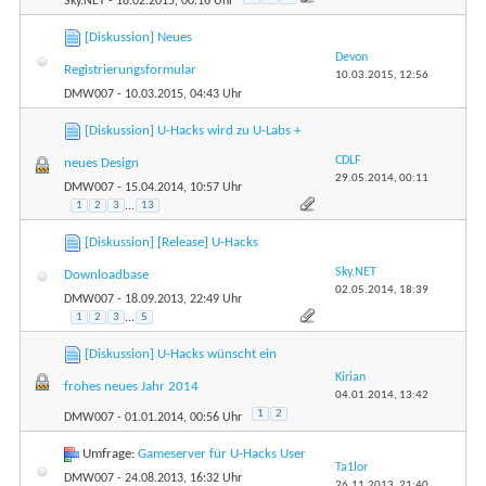
Sky.NET
- 18.02.2015, 00:16 Uhr
[Diskussion] Neues
Devon
Registrierungsformular
10.03.2015,
12:56
DMW007
- 10.03.2015, 04:43 Uhr
[Diskussion] U-Hacks wird zu U-Labs +
CDLF
neues Design
29.05.2014,
00:11
DMW007
- 15.04.2014, 10:57 Uhr
1
2
3
...
13
[Diskussion] [Release] U-Hacks
Sky.NET
Downloadbase
02.05.2014,
18:39
DMW007
- 18.09.2013, 22:49 Uhr
1
2
3
...
5
[Diskussion] U-Hacks wünscht ein
Kirian
frohes neues Jahr 2014
04.01.2014,
13:42
1
2
DMW007
- 01.01.2014, 00:56 Uhr
Umfrage:
Gameserver für U-Hacks User
Ta1lor
DMW007
- 24.08.2013, 16:32 Uhr
26.11.2013,
21:40