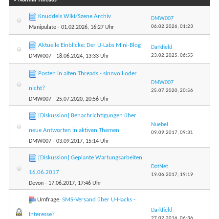
Knuddels Wiki/Szene Archiv
DMW007
06.02.2026,
01:23
Manipulate
- 01.02.2026, 16:27 Uhr
Aktuelle Einblicke: Der U-Labs Mini-Blog
Darkfield
23.02.2025,
06:55
DMW007
- 18.06.2024, 13:33 Uhr
Posten in alten Threads - sinnvoll oder
DMW007
nicht?
25.07.2020,
20:56
DMW007
- 25.07.2020, 20:56 Uhr
[Diskussion] Benachrichtigungen über
Nuebel
neue Antworten in aktiven Themen
09.09.2017,
09:31
DMW007
- 03.09.2017, 15:14 Uhr
[Diskussion] Geplante Wartungsarbeiten
DotNet
16.06.2017
19.06.2017,
19:19
Devon
- 17.06.2017, 17:46 Uhr
Umfrage:
SMS-Versand über U-Hacks -
Darkfield
Interesse?
27.02.2016,
06:36