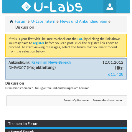
U-Labs
Forum
U-Labs Intern
News und Ankündigungen
Diskussion
If this is your first visit, be sure to check out the
FAQ
by clicking the link above.
You may have to
register
before you can post: click the register link above to
proceed. To start viewing messages, select the forum that you want to visit
from the selection below.
12.01.2012
Ankündigung:
Regeln im News-Bereich
DMW007
(
Projektleitung
)
Hits:
611.428
Diskussion
Diskussionsthemen zu Neuigkeiten und Änderungen am Forum!
Forum-Optionen
Forum durchsuchen
Themen im Forum
...
Seite 1 von 4
1
2
3
» Normal Threads