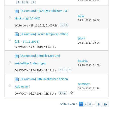
1
2
3
...
4
[Diskussion] 2-jähriges Jubiläum - U-
Tailor
Hacks sagt DANKE!
24.11.2013,
14:38
1
2
Waterpolo
- 18.11.2013, 01:00 Uhr
[Diskussion] Forum temporär offline
DANP
(18. - 19.11.2013)
20.11.2013,
23:04
DMW007
- 19.11.2013, 21:26 Uhr
[Diskussion] Aktuelle Lage und
freulein
zukünftige Änderungen
25.10.2013,
01:30
1
2
3
DMW007
- 19.10.2013, 22:12 Uhr
[Diskussion] Bitte deaktiviere deinen
DMW007
Adblocker!
04.08.2013,
21:39
1
2
DMW007
- 06.07.2013, 18:35 Uhr
...
Seite 1 von 4
1
2
3