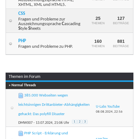
Auszeichnungssprache HTML,
XHTML, XML und HTML5.
CSS
25
127
Fragen und Probleme zur
THEMEN
BEITRÄGE
Auszeichnungssprache
C
ascading
S
tyle
S
heets
PHP
160
881
Fragen und Probleme zu PHP.
THEMEN
BEITRÄGE
Themen im Forum
...
Seite 1 von 7
1
2
3
» Normal Threads
385.000 Webseiten wegen
leichtsinnigen Drittanbieter-Abhängigkeiten
U-Labs YouTube
08.08.2024,
22:56
gehackt: Das polyfill Disaster
1
2
3
DMW007
- 13.07.2024, 21:06 Uhr
PHP Script - Erklärung und
sam3nx