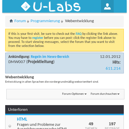
U-Labs
Forum
Programmierung
Webentwicklung
If this is your first visit, be sure to check out the
FAQ
by clicking the link above.
You may have to
register
before you can post: click the register link above to
proceed. To start viewing messages, select the forum that you want to visit
from the selection below.
12.01.2012
Ankündigung:
Regeln im News-Bereich
DMW007
(
Projektleitung
)
Hits:
611.214
Webentwicklung
Entwicklung in allen Sprachen die vordergrundmäßig weborientiert sind.
Forum-Optionen
Forum durchsuchen
Unterforen
HTML
49
197
Fragen und Probleme zur
THEMEN
BEITRÄGE