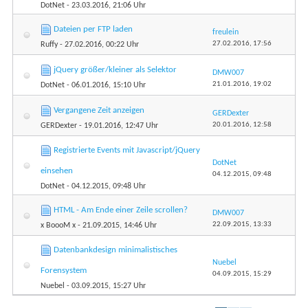
DotNet
- 23.03.2016, 21:06 Uhr
Dateien per FTP laden
freulein
27.02.2016,
17:56
Ruffy
- 27.02.2016, 00:22 Uhr
jQuery größer/kleiner als Selektor
DMW007
21.01.2016,
19:02
DotNet
- 06.01.2016, 15:10 Uhr
Vergangene Zeit anzeigen
GERDexter
20.01.2016,
12:58
GERDexter
- 19.01.2016, 12:47 Uhr
Registrierte Events mit Javascript/jQuery
DotNet
einsehen
04.12.2015,
09:48
DotNet
- 04.12.2015, 09:48 Uhr
HTML - Am Ende einer Zeile scrollen?
DMW007
22.09.2015,
13:33
x BoooM x
- 21.09.2015, 14:46 Uhr
Datenbankdesign minimalistisches
Nuebel
Forensystem
04.09.2015,
15:29
Nuebel
- 03.09.2015, 15:27 Uhr