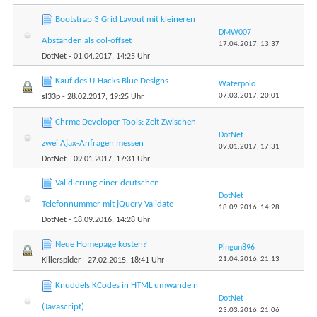
Bootstrap 3 Grid Layout mit kleineren
DMW007
Abständen als col-offset
17.04.2017,
13:37
DotNet
- 01.04.2017, 14:25 Uhr
Kauf des U-Hacks Blue Designs
Waterpolo
07.03.2017,
20:01
sl33p
- 28.02.2017, 19:25 Uhr
Chrme Developer Tools: Zeit Zwischen
DotNet
zwei Ajax-Anfragen messen
09.01.2017,
17:31
DotNet
- 09.01.2017, 17:31 Uhr
Validierung einer deutschen
DotNet
Telefonnummer mit jQuery Validate
18.09.2016,
14:28
DotNet
- 18.09.2016, 14:28 Uhr
Neue Homepage kosten?
Pingun896
21.04.2016,
21:13
Killerspider
- 27.02.2015, 18:41 Uhr
Knuddels KCodes in HTML umwandeln
DotNet
(Javascript)
23.03.2016,
21:06