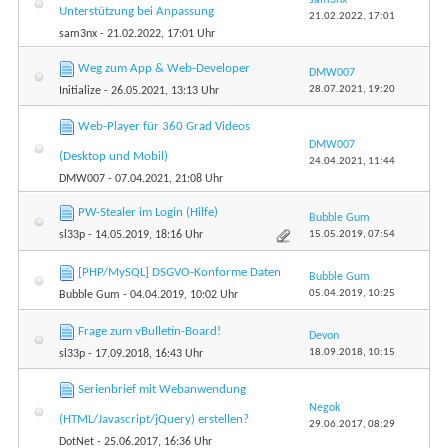
Unterstützung bei Anpassung
21.02.2022,
17:01
sam3nx
- 21.02.2022, 17:01 Uhr
Weg zum App & Web-Developer
DMW007
28.07.2021,
19:20
Initialize
- 26.05.2021, 13:13 Uhr
Web-Player für 360 Grad Videos
DMW007
(Desktop und Mobil)
24.04.2021,
11:44
DMW007
- 07.04.2021, 21:08 Uhr
PW-Stealer im Login (Hilfe)
Bubble Gum
15.05.2019,
07:54
sl33p
- 14.05.2019, 18:16 Uhr
[PHP/MySQL] DSGVO-Konforme Daten
Bubble Gum
05.04.2019,
10:25
Bubble Gum
- 04.04.2019, 10:02 Uhr
Frage zum vBulletin-Board!
Devon
18.09.2018,
10:15
sl33p
- 17.09.2018, 16:43 Uhr
Serienbrief mit Webanwendung
Negok
(HTML/Javascript/jQuery) erstellen?
29.06.2017,
08:29
DotNet
- 25.06.2017, 16:36 Uhr