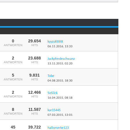
dieses
Forums
anzeigen
0
29.654
kyyzoRRRR
ANTWORTEN
HITS
06.11.2016,
13:33
2
23.688
Jackpferdeschwanz
ANTWORTEN
HITS
13.11.2015,
02:20
5
9.831
Tobe
ANTWORTEN
HITS
04.08.2015,
18:30
2
12.466
SoSiick
ANTWORTEN
HITS
16.04.2015,
08:18
8
11.587
kar15445
ANTWORTEN
HITS
07.03.2015,
13:01
45
39.722
hallomerke123