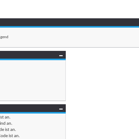
igend
ist
an
.
ind
an
.
e ist
an
.
ode ist
an
.