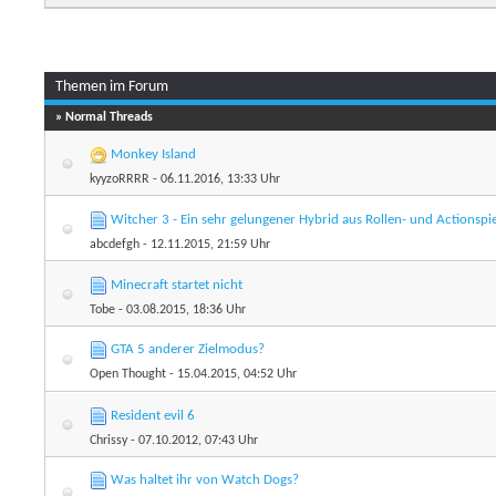
Themen im Forum
» Normal Threads
Monkey Island
kyyzoRRRR
- 06.11.2016, 13:33 Uhr
Witcher 3 - Ein sehr gelungener Hybrid aus Rollen- und Actionspi
abcdefgh
- 12.11.2015, 21:59 Uhr
Minecraft startet nicht
Tobe
- 03.08.2015, 18:36 Uhr
GTA 5 anderer Zielmodus?
Open Thought
- 15.04.2015, 04:52 Uhr
Resident evil 6
Chrissy
- 07.10.2012, 07:43 Uhr
Was haltet ihr von Watch Dogs?