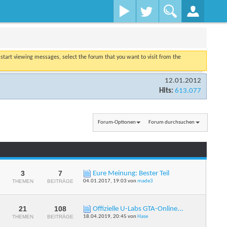
o start viewing messages, select the forum that you want to visit from the
12.01.2012
Hits:
613.077
Forum-Optionen
Forum durchsuchen
3
7
Eure Meinung: Bester Teil
RSS-
THEMEN
BEITRÄGE
04.01.2017,
19:03
von
made3
Feed
dieses
Forums
anzeigen
21
108
Offizielle U-Labs GTA-Online...
RSS-
THEMEN
BEITRÄGE
18.04.2019,
20:45
von
Hase
Feed