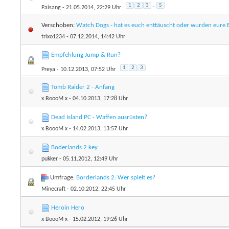
1
2
3
...
5
Paisang
- 21.05.2014, 22:29 Uhr
Verschoben:
Watch Dogs - hat es euch enttäuscht oder wurden eure 
trixo1234
- 07.12.2014, 14:42 Uhr
Empfehlung Jump & Run?
1
2
3
Preya
- 10.12.2013, 07:52 Uhr
Tomb Raider 2 - Anfang
x BoooM x
- 04.10.2013, 17:28 Uhr
Dead Island PC - Waffen ausrüsten?
x BoooM x
- 14.02.2013, 13:57 Uhr
Boderlands 2 key
pukker
- 05.11.2012, 12:49 Uhr
Umfrage:
Borderlands 2: Wer spielt es?
Minecraft
- 02.10.2012, 22:45 Uhr
Heroin Hero
x BoooM x
- 15.02.2012, 19:26 Uhr