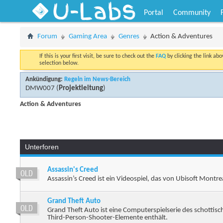
U-Labs
Portal
Community
Forum
Gaming Area
Genres
Action & Adventures
If this is your first visit, be sure to check out the
FAQ
by clicking the link ab
selection below.
Ankündigung:
Regeln im News-Bereich
DMW007
(
Projektleitung
)
Action & Adventures
Unterforen
Assassin's Creed
Assassin’s Creed ist ein Videospiel, das von Ubisoft Montr
Grand Theft Auto
Grand Theft Auto ist eine Computerspielserie des schottisc
Third-Person-Shooter-Elemente enthält.