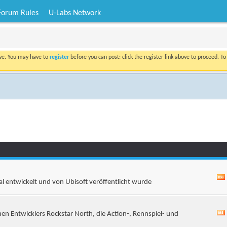
Forum Rules
U-Labs Network
ove. You may have to
register
before you can post: click the register link above to proceed. T
eal entwickelt und von Ubisoft veröffentlicht wurde
hen Entwicklers Rockstar North, die Action-, Rennspiel- und