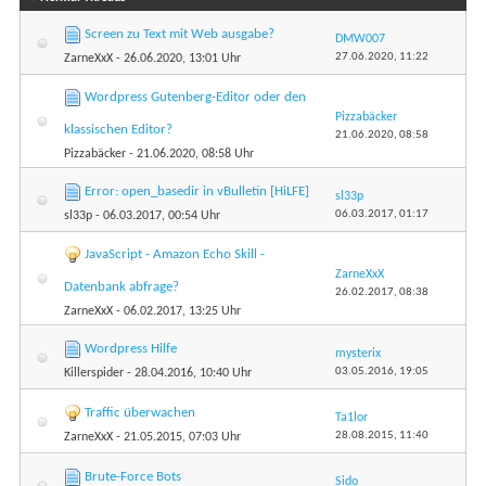
Screen zu Text mit Web ausgabe?
DMW007
27.06.2020,
11:22
ZarneXxX
- 26.06.2020, 13:01 Uhr
Wordpress Gutenberg-Editor oder den
Pizzabäcker
klassischen Editor?
21.06.2020,
08:58
Pizzabäcker
- 21.06.2020, 08:58 Uhr
Error: open_basedir in vBulletin [HiLFE]
sl33p
06.03.2017,
01:17
sl33p
- 06.03.2017, 00:54 Uhr
JavaScript - Amazon Echo Skill -
ZarneXxX
Datenbank abfrage?
26.02.2017,
08:38
ZarneXxX
- 06.02.2017, 13:25 Uhr
Wordpress Hilfe
mysterix
03.05.2016,
19:05
Killerspider
- 28.04.2016, 10:40 Uhr
Traffic überwachen
Ta1lor
28.08.2015,
11:40
ZarneXxX
- 21.05.2015, 07:03 Uhr
Brute-Force Bots
Sido