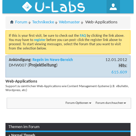
U-Labs
Forum
Technikecke
Webmaster
Web-Applications
If this is your first visit, be sure to check out the
FAQ
by clicking the link above.
You may have to
register
before you can post: click the register link above to
proceed. To start viewing messages, select the forum that you want to visit
from the selection below.
12.01.2012
Ankündigung:
Regeln im News-Bereich
DMW007
(
Projektleitung
)
Hits:
615.609
Web-Applications
Support zu sämtlichen Web-Applications wie Content Management-Systeme (z.B. vBulletin,
Wordpress, etc)
Forum-Optionen
Forum durchsuchen
Themen im Forum
Seite 1 von 3
1
2
3
» Normal Threads