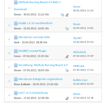
WoltLab Burning Board 4.0 Beta 1
Devon
Download
30.05.2013,
11:22
Devon
- 30.05.2013, 11:22 Uhr
MyBB 1.6.10 veröffentlicht
Devon
22.04.2013,
14:05
Devon
- 22.04.2013, 14:05 Uhr
Wordpress normale Seite
Sky.NET
13.04.2013,
01:43
Next
- 10.04.2013, 18:38 Uhr
[MyBB] CounterPlugin
AlbionHack
07.04.2013,
19:39
Snees
- 07.04.2013, 15:33 Uhr
Vorstellung: WoltLab Burning Board 4.0
MHRCube
07.04.2013,
17:16
Devon
- 07.04.2013, 16:03 Uhr
Wordpress Kategorien organisieren
Bubble Gum
31.03.2013,
01:09
Klaus Bukkake
- 30.03.2013, 21:50 Uhr
e107 v2 in Entwicklung
Devon
17.03.2013,
12:18
Devon
- 17.03.2013, 12:18 Uhr