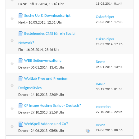
19.05.2014,
01:44
DANP
- 18.05.2014, 15:16 Uhr
Suche Up & Downloadscript
OskarSniper
28.03.2014,
17:38
Next
- 16.03.2013, 12:51 Uhr
Bestehendes CMS für ein Social
OskarSniper
Network?
28.03.2014,
17:26
Flo
- 16.03.2014, 23:46 Uhr
WBB Seitenverwaltung
Devon
06.01.2014,
13:41
Devon
- 06.01.2014, 13:41 Uhr
Woltlab Free und Premium
DANP
Designs/Styles
30.12.2013,
01:55
Devon
- 14.10.2013, 22:09 Uhr
CF Image Hosting Script - Deutsch?
exception
27.10.2013,
22:06
Devon
- 27.10.2013, 21:59 Uhr
WebSpell Addons und Co?
Devon
24.06.2013,
08:56
Devon
- 24.06.2013, 08:56 Uhr