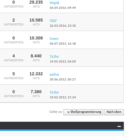
0
29.235
Negok
ANTWORTEN
HITS
06.04.2016,
09:49
2
10.585
CDLF
ANTWORTEN
HITS
26.03.2016,
23:10
0
10.308
Snees
ANTWORTEN
HITS
06.07.2013,
16:18
4
8.440
Ta1lor
ANTWORTEN
HITS
19.05.2013,
04:09
5
12.332
patlux
ANTWORTEN
HITS
30.06.2012,
00:27
0
7.380
Ta1lor
ANTWORTEN
HITS
10.02.2012,
21:24
Gehe zu:
Shellprogrammierung
Nach oben