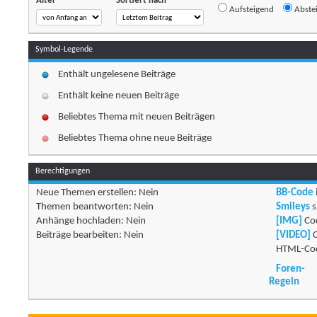
Alter
Sortiert nach
Aufsteigend
Abste
Symbol-Legende
Enthält ungelesene Beiträge
Enthält keine neuen Beiträge
Beliebtes Thema mit neuen Beiträgen
Beliebtes Thema ohne neue Beiträge
Berechtigungen
Neue Themen erstellen:
Nein
BB-Code
Themen beantworten:
Nein
Smileys
s
Anhänge hochladen:
Nein
[IMG]
Cod
Beiträge bearbeiten:
Nein
[VIDEO]
C
HTML-Cod
Foren-
Regeln