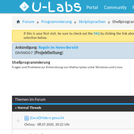
U-Labs
Portal
Community
Forum
Programmierung
Skriptsprachen
Shellprogr
If this is your first visit, be sure to check out the
FAQ
by clicking the link ab
selection below.
Ankündigung:
Regeln im News-Bereich
DMW007
(
Projektleitung
)
Shellprogrammierung
Fragen und Probleme zur Entwicklung von Shellscripten unter Windows und Linux.
Themen im Forum
» Normal Threads
[Excel]Makro gesucht
Chrissy
- 08.07.2020, 20:22 Uhr