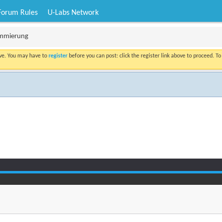
Forum Rules
U-Labs Network
ammierung
ove. You may have to
register
before you can post: click the register link above to proceed. T