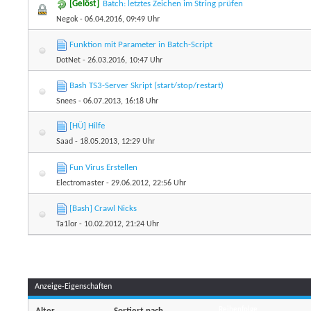
[Gelöst]
Batch: letztes Zeichen im String prüfen
Negok
- 06.04.2016, 09:49 Uhr
Funktion mit Parameter in Batch-Script
DotNet
- 26.03.2016, 10:47 Uhr
Bash TS3-Server Skript (start/stop/restart)
Snees
- 06.07.2013, 16:18 Uhr
[HÜ] Hilfe
Saad
- 18.05.2013, 12:29 Uhr
Fun Virus Erstellen
Electromaster
- 29.06.2012, 22:56 Uhr
[Bash] Crawl Nicks
Ta1lor
- 10.02.2012, 21:24 Uhr
Anzeige-Eigenschaften
Reihenfolge