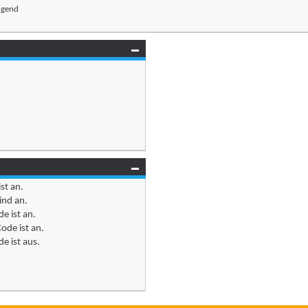
igend
ist
an
.
ind
an
.
e ist
an
.
ode ist
an
.
e ist
aus
.