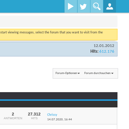
o start viewing messages, select the forum that you want to visit from the
12.01.2012
Hits:
612.176
Forum-Optionen
Forum durchsuchen
2
27.312
Chrissy
ANTWORTEN
HITS
14.07.2020,
16:44