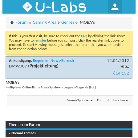
U-Labs
Forum
Gaming Area
Genres
MOBA's
If this is your first visit, be sure to check out the
FAQ
by clicking the link above.
You may have to
register
before you can post: click the register link above to
proceed. To start viewing messages, select the forum that you want to visit
from the selection below.
12.01.2012
Ankündigung:
Regeln im News-Bereich
DMW007
(
Projektleitung
)
Hits:
614.132
MOBA's
Multiplayer Online Battle Arena Spiele wie League of Legends (LoL)
Forum-Optionen
Forum durchsuchen
Themen im Forum
» Normal Threads