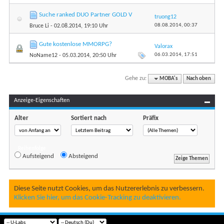
Suche ranked DUO Partner GOLD V
truong12
08.08.2014,
00:37
Bruce Li
- 02.08.2014, 19:10 Uhr
Gute kostenlose MMORPG?
Valorax
06.03.2014,
17:51
NoName12
- 05.03.2014, 20:50 Uhr
Gehe zu:
MOBA's
Nach oben
Anzeige-Eigenschaften
Alter
Sortiert nach
Präfix
Reihenfolge
Aufsteigend
Absteigend
Diese Seite nutzt Cookies, um das Nutzererlebnis zu verbessern.
Klicken Sie hier, um das Cookie-Tracking zu deaktivieren.