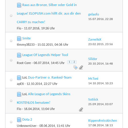
Raus aus Bronze, Silber oder Gold in
League! ELOPUSH.com hilft dir, aus dir den
gelaofo
15.07.2016,
22:28
CARRY zu machen!
Flo
- 11.07.2016, 19:26 Uhr
Smite
ZarneXxX
23.02.2015,
23:56
timmy38233
- 15.02.2015, 04:36 Uhr
League Of Legends Helper Tool
Silidor
1
2
Root-Core
- 06.07.2014, 14:45 Uhr
20.10.2014,
16:48
LoL
Duo-Partner o. Ranked-Team
Mr.Toni
14.10.2014,
10:23
apEX
- 12.10.2014, 22:27 Uhr
LoL
Alle League of Legends Skins
SoSiick
KOSTENLOS benutzen!
25.09.2014,
03:07
Flo
- 16.04.2014, 11:04 Uhr
Dota 2
Ripperofreisskirchen
17.08.2014,
18:13
UnknownUser
- 08.06.2014, 11:41 Uhr