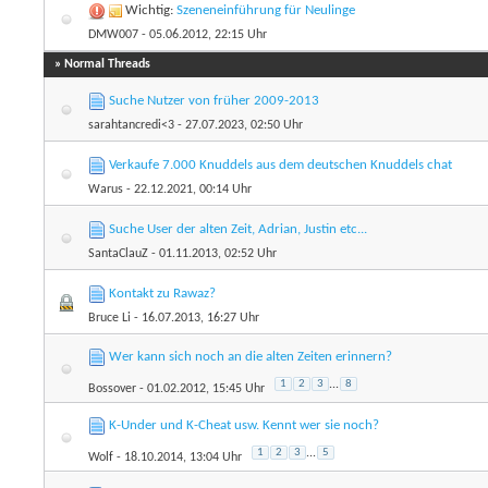
Wichtig:
Szeneneinführung für Neulinge
DMW007
- 05.06.2012, 22:15 Uhr
» Normal Threads
Suche Nutzer von früher 2009-2013
sarahtancredi<3
- 27.07.2023, 02:50 Uhr
Verkaufe 7.000 Knuddels aus dem deutschen Knuddels chat
Warus
- 22.12.2021, 00:14 Uhr
Suche User der alten Zeit, Adrian, Justin etc...
SantaClauZ
- 01.11.2013, 02:52 Uhr
Kontakt zu Rawaz?
Bruce Li
- 16.07.2013, 16:27 Uhr
Wer kann sich noch an die alten Zeiten erinnern?
1
2
3
...
8
Bossover
- 01.02.2012, 15:45 Uhr
K-Under und K-Cheat usw. Kennt wer sie noch?
1
2
3
...
5
Wolf
- 18.10.2014, 13:04 Uhr