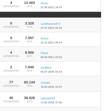
4
13.403
Devon
ANTWORTEN
HITS
22.09.2012,
18:19
0
3.328
sarahtancredi<3
ANTWORTEN
HITS
27.07.2023,
02:50
0
7.057
Warus
ANTWORTEN
HITS
22.12.2021,
00:14
4
8.966
Shane
ANTWORTEN
HITS
06.06.2021,
03:26
2
7.940
Darkfield
ANTWORTEN
HITS
05.07.2018,
05:54
77
65.144
7schafe
ANTWORTEN
HITS
10.04.2018,
14:37
45
38.626
SphinxDOPE
ANTWORTEN
HITS
11.02.2018,
17:05