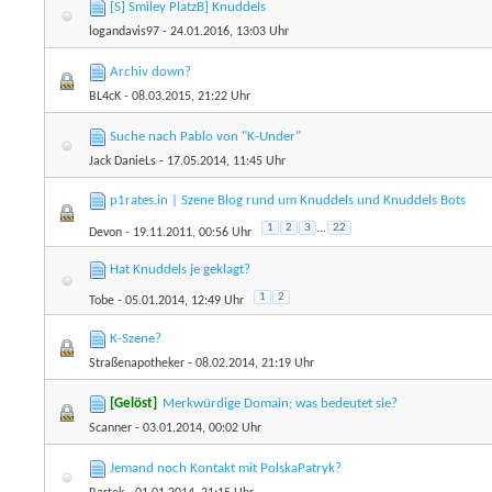
[S] Smiley PlatzB] Knuddels
logandavis97
- 24.01.2016, 13:03 Uhr
Archiv down?
BL4cK
- 08.03.2015, 21:22 Uhr
Suche nach Pablo von "K-Under"
Jack DanieLs
- 17.05.2014, 11:45 Uhr
p1rates.in | Szene Blog rund um Knuddels und Knuddels Bots
1
2
3
...
22
Devon
- 19.11.2011, 00:56 Uhr
Hat Knuddels je geklagt?
1
2
Tobe
- 05.01.2014, 12:49 Uhr
K-Szene?
Straßenapotheker
- 08.02.2014, 21:19 Uhr
[Gelöst]
Merkwürdige Domain; was bedeutet sie?
Scanner
- 03.01.2014, 00:02 Uhr
Jemand noch Kontakt mit PolskaPatryk?