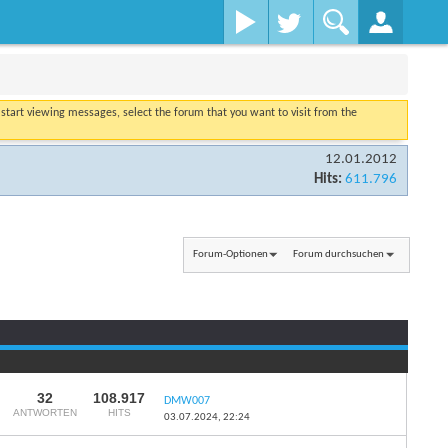
o start viewing messages, select the forum that you want to visit from the
12.01.2012
Hits:
611.796
Forum-Optionen
Forum durchsuchen
Seite 1 von 3
1
2
3
32
108.917
DMW007
ANTWORTEN
HITS
03.07.2024,
22:24