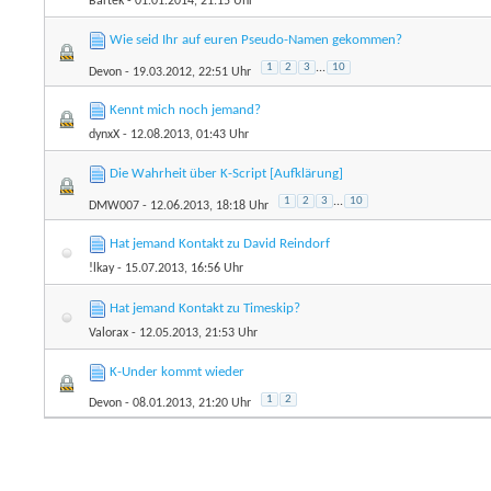
Bartek
- 01.01.2014, 21:15 Uhr
Wie seid Ihr auf euren Pseudo-Namen gekommen?
1
2
3
...
10
Devon
- 19.03.2012, 22:51 Uhr
Kennt mich noch jemand?
dynxX
- 12.08.2013, 01:43 Uhr
Die Wahrheit über K-Script [Aufklärung]
1
2
3
...
10
DMW007
- 12.06.2013, 18:18 Uhr
Hat jemand Kontakt zu David Reindorf
!lkay
- 15.07.2013, 16:56 Uhr
Hat jemand Kontakt zu Timeskip?
Valorax
- 12.05.2013, 21:53 Uhr
K-Under kommt wieder
1
2
Devon
- 08.01.2013, 21:20 Uhr