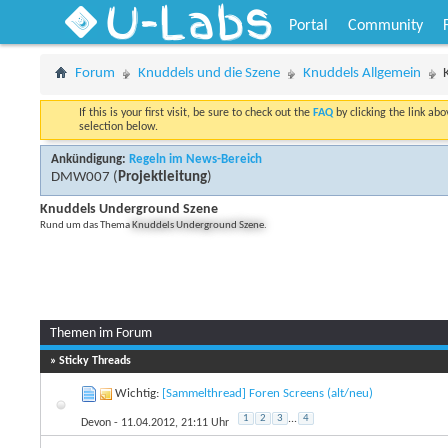
U-Labs
Portal
Community
Forum
Knuddels und die Szene
Knuddels Allgemein
If this is your first visit, be sure to check out the
FAQ
by clicking the link ab
selection below.
Ankündigung:
Regeln im News-Bereich
DMW007
(
Projektleitung
)
Knuddels Underground Szene
Rund um das Thema
Knuddels Underground Szene
.
Themen im Forum
» Sticky Threads
Wichtig:
[Sammelthread] Foren Screens (alt/neu)
1
2
3
...
4
Devon
- 11.04.2012, 21:11 Uhr