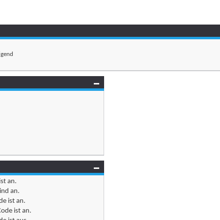
igend
ist
an
.
ind
an
.
e ist
an
.
ode ist
an
.