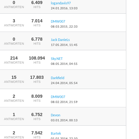
0
6.409
logandavis97
ANTWORTEN
HITS
24.01.2016,
13:03
3
7.014
DMW007
ANTWORTEN
HITS
08.03.2015,
22:33
0
6.778
Jack DanieLs
ANTWORTEN
HITS
17.05.2014,
11:45
214
108.094
Sky.NET
ANTWORTEN
HITS
08.05.2014,
04:55
15
17.803
Darkfield
ANTWORTEN
HITS
24.04.2014,
05:54
2
8.009
DMW007
ANTWORTEN
HITS
08.02.2014,
21:59
1
6.752
Devon
ANTWORTEN
HITS
03.01.2014,
00:13
2
7.542
Bartek
ANTWORTEN
HITS
01.01.2014,
22:10