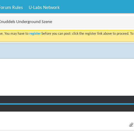
Forum Rules
U-Labs Network
Knuddels Underground Szene
ove. You may have to
register
before you can post: click the register link above to proceed. T