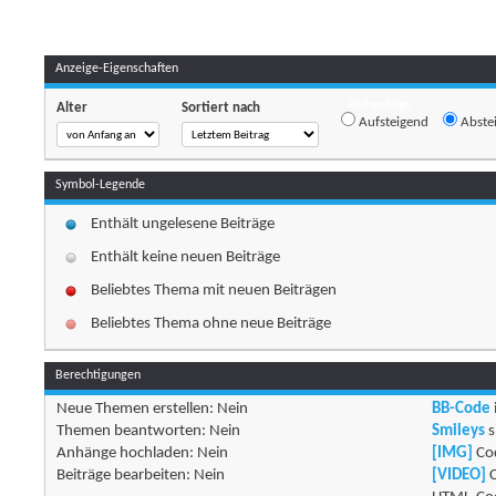
Anzeige-Eigenschaften
Reihenfolge
Alter
Sortiert nach
Aufsteigend
Abste
Symbol-Legende
Enthält ungelesene Beiträge
Enthält keine neuen Beiträge
Beliebtes Thema mit neuen Beiträgen
Beliebtes Thema ohne neue Beiträge
Berechtigungen
Neue Themen erstellen:
Nein
BB-Code
Themen beantworten:
Nein
Smileys
s
Anhänge hochladen:
Nein
[IMG]
Cod
Beiträge bearbeiten:
Nein
[VIDEO]
C