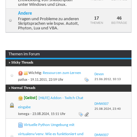
Entwicklung von Shellscripten
unter Windows und Linux.
Andere
17
46
Fragen und Probleme zu anderen
THEMEN
BEITRÄGE
Skriptsprachen wie bspw. AutoIt,
Phyton, Lua und VBA.
Themen im Forum
...
Seite 1 von 5
1
2
3
» Sticky Threads
Wichtig:
Ressourcen zum Lernen
Devon
21.06.2012,
10:13
patlux
- 19.11.2011, 22:59 Uhr
» Normal Threads
[Gelöst]
[HILFE] Addon - Twitch Chat
DMW007
eingabe
25.08.2024,
23:40
Iomega
- 23.08.2024, 15:11 Uhr
Virtuelle Python Umgebung mit
virtualenv/venv: Wie es funktioniert und
DMW007