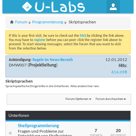
U-Labs
Forum
Programmierung
Skriptsprachen
If this is your first visit, be sure to check out the
FAQ
by clicking the link above.
You may have to
register
before you can post: click the register link above to
proceed. To start viewing messages, select the forum that you want to visit
from the selection below.
12.01.2012
Ankündigung:
Regeln im News-Bereich
DMW007
(
Projektleitung
)
Hits:
614.098
Skriptsprachen
Sprachspezifische Dinge bitte in die Unterforen. Alles andere hier rein.
Forum-Optionen
Forum durchsuchen
Unterforen
Shellprogrammierung
7
20
Fragen und Probleme zur
THEMEN
BEITRÄGE