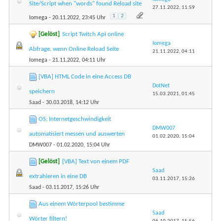
Site/Script when "words" found Reload site
27.11.2022,
11:59
1
2
Iomega
- 20.11.2022, 23:45 Uhr
[Gelöst]
Script Twitch Api online
Iomega
Abfrage, wenn Online Reload Seite
21.11.2022,
04:11
Iomega
- 21.11.2022, 04:11 Uhr
[VBA] HTML Code in eine Access DB
DotNet
speichern
15.03.2021,
01:45
Saad
- 30.03.2018, 14:12 Uhr
OS: Internetgeschwindigkeit
DMW007
automatisiert messen und auswerten
01.02.2020,
15:04
DMW007
- 01.02.2020, 15:04 Uhr
[Gelöst]
[VBA] Text von einem PDF
Saad
extrahieren in eine DB
03.11.2017,
15:26
Saad
- 03.11.2017, 15:26 Uhr
Aus einem Wörterpool bestimme
Saad
Wörter filtern!