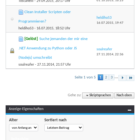
01.10.2015,
16:25
Toscanelli
- 29.09.2015, 20:17 Uhr
Clean Installer Scripten oder
heldiho53
Programmieren?
16.07.2015,
19:47
heldiho53
- 16.07.2015, 18:52 Uhr
[Gelöst]
Suche jemanden der mir eine
.NET Anwendung zu Python oder JS
soulreafer
27.11.2014,
22:36
(Nodejs) umschreibt
soulreafer
- 27.11.2014, 21:57 Uhr
...
Seite 1 von 5
1
2
3
Gehe zu:
Skriptsprachen
Nach oben
Anzeige-Eigenschaften
Alter
Sortiert nach
Reihenfolge