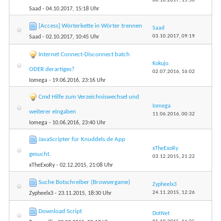
06.10.2017,
15:56
Saad
- 04.10.2017, 15:18 Uhr
[Access] Wörterkette in Wörter trennen
Saad
03.10.2017,
09:19
Saad
- 02.10.2017, 10:45 Uhr
Internet Connect-Disconnect batch
Kokujo
ODER derartiges?
02.07.2016,
16:02
Iomega
- 19.06.2016, 23:16 Uhr
Cmd Hilfe zum Verzeichniswechsel und
Iomega
weiterer eingaben
11.06.2016,
00:32
Iomega
- 10.06.2016, 23:40 Uhr
JavaScripter für Knuddels.de App
xTheExoRy
gesucht.
03.12.2015,
21:22
xTheExoRy
- 02.12.2015, 21:08 Uhr
Suche Botschreiber (Browsergame)
Zypheelx3
24.11.2015,
12:26
Zypheelx3
- 23.11.2015, 18:30 Uhr
Download Script
DotNet