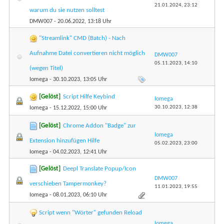
21.01.2024,
23:12
warum du sie nutzen solltest
DMW007
- 20.06.2022, 13:18 Uhr
"Streamlink" CMD (Batch) - Nach
Aufnahme Datei convertieren nicht möglich
DMW007
05.11.2023,
14:10
(wegen Titel)
Iomega
- 30.10.2023, 13:05 Uhr
[Gelöst]
Script Hilfe Keybind
Iomega
30.10.2023,
12:38
Iomega
- 15.12.2022, 15:00 Uhr
[Gelöst]
Chrome Addon "Badge" zur
Iomega
Extension hinzufügen Hilfe
05.02.2023,
23:00
Iomega
- 04.02.2023, 12:41 Uhr
[Gelöst]
Deepl Translate Popup/Icon
DMW007
verschieben Tampermonkey?
11.01.2023,
19:55
Iomega
- 08.01.2023, 06:10 Uhr
Script wenn "Wörter" gefunden Reload
Iomega