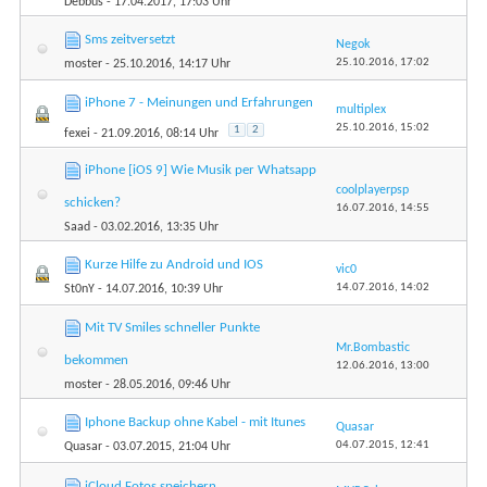
Debbus
- 17.04.2017, 17:03 Uhr
Sms zeitversetzt
Negok
25.10.2016,
17:02
moster
- 25.10.2016, 14:17 Uhr
iPhone 7 - Meinungen und Erfahrungen
multiplex
25.10.2016,
15:02
1
2
fexei
- 21.09.2016, 08:14 Uhr
iPhone [iOS 9] Wie Musik per Whatsapp
coolplayerpsp
schicken?
16.07.2016,
14:55
Saad
- 03.02.2016, 13:35 Uhr
Kurze Hilfe zu Android und IOS
vic0
14.07.2016,
14:02
St0nY
- 14.07.2016, 10:39 Uhr
Mit TV Smiles schneller Punkte
Mr.Bombastic
bekommen
12.06.2016,
13:00
moster
- 28.05.2016, 09:46 Uhr
Iphone Backup ohne Kabel - mit Itunes
Quasar
04.07.2015,
12:41
Quasar
- 03.07.2015, 21:04 Uhr
iCloud Fotos speichern