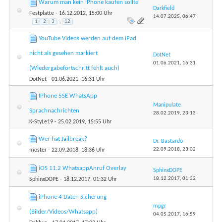
Warum man kein iPhone kaufen sollte
Darkfield
Festplatte
- 16.12.2012, 15:00 Uhr
14.07.2025,
06:47
1
2
3
...
12
YouTube Videos werden auf dem iPad
nicht als gesehen markiert
DotNet
01.06.2021,
16:31
(Wiedergabefortschritt fehlt auch)
DotNet
- 01.06.2021, 16:31 Uhr
IPhone 5SE WhatsApp
Manipulate
Sprachnachrichten
28.02.2019,
23:13
K-StyLe19
- 25.02.2019, 15:55 Uhr
Wer hat Jailbreak?
Dr. Bastardo
22.09.2018,
23:02
moster
- 22.09.2018, 18:36 Uhr
iOS 11.2 WhatsappAnruf Overlay
SphinxDOPE
18.12.2017,
01:32
SphinxDOPE
- 18.12.2017, 01:32 Uhr
iPhone 4 Daten Sicherung
mpgr
(Bilder/Videos/Whatsapp)
04.05.2017,
16:59