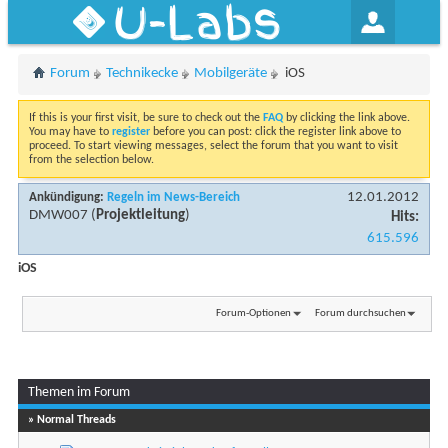
U-Labs
Forum
Technikecke
Mobilgeräte
iOS
If this is your first visit, be sure to check out the
FAQ
by clicking the link above.
You may have to
register
before you can post: click the register link above to
proceed. To start viewing messages, select the forum that you want to visit
from the selection below.
12.01.2012
Ankündigung:
Regeln im News-Bereich
DMW007
(
Projektleitung
)
Hits:
615.596
iOS
Forum-Optionen
Forum durchsuchen
Themen im Forum
...
Seite 1 von 13
1
2
3
11
» Normal Threads