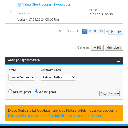
Video Übertragung - Skype oder
fatzke
Facetime
17.03.2015,
00:10
fatzke
- 17.03.2015, 00:10 Uhr
...
Seite 1 von 13
1
2
3
11
Gehe zu:
iOS
Nach oben
Anzeige-Eigenschaften
Alter
Sortiert nach
Reihenfolge
Aufsteigend
Absteigend
Diese Seite nutzt Cookies, um das Nutzererlebnis zu verbessern.
Klicken Sie hier, um das Cookie-Tracking zu deaktivieren.