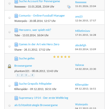
Suche Account für Pennergame
Xxxxxxxxx
15.01.2026,
23:04
Xxxxxxxxx
- 15.01.2026, 23:04 Uhr
Comunio - Online-Fussball Manager
ano23
12.06.2015,
17:57
Waterpolo
- 20.08.2014, 12:57 Uhr
Herozero, wer spielt mit?
Milletimisev
17.01.2015,
16:28
Tobe
- 13.03.2014, 16:04 Uhr
Games in der Art wie Hero Zero
abcdefgh
04.03.2014,
13:09
Shane
- 26.11.2012, 17:52 Uhr
Suche geiles
Valorax
Browsergame
14.02.2014,
23:30
phantom321
- 08.06.2013, 13:43 Uhr
1
2
3
...
4
Suche Grepolis Mitspieler
Killerspider
09.12.2013,
16:51
Killerspider
- 09.12.2013, 16:51 Uhr
Supremacy 1914 - Der erste Weltkrieg
Waterpolo
als Echtzeitstrategie Browsergame
04.12.2013,
01:53