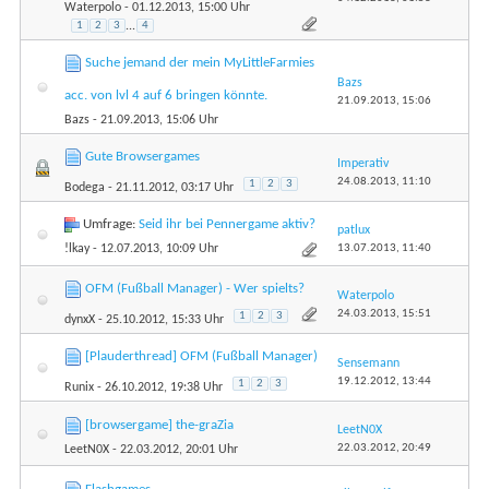
Waterpolo
- 01.12.2013, 15:00 Uhr
1
2
3
...
4
Suche jemand der mein MyLittleFarmies
Bazs
acc. von lvl 4 auf 6 bringen könnte.
21.09.2013,
15:06
Bazs
- 21.09.2013, 15:06 Uhr
Gute Browsergames
Imperativ
24.08.2013,
11:10
1
2
3
Bodega
- 21.11.2012, 03:17 Uhr
Umfrage:
Seid ihr bei Pennergame aktiv?
patlux
13.07.2013,
11:40
!lkay
- 12.07.2013, 10:09 Uhr
OFM (Fußball Manager) - Wer spielts?
Waterpolo
24.03.2013,
15:51
1
2
3
dynxX
- 25.10.2012, 15:33 Uhr
[Plauderthread] OFM (Fußball Manager)
Sensemann
19.12.2012,
13:44
1
2
3
Runix
- 26.10.2012, 19:38 Uhr
[browsergame] the-graZia
LeetN0X
22.03.2012,
20:49
LeetN0X
- 22.03.2012, 20:01 Uhr