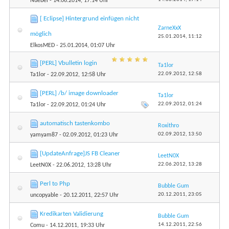
Nuebel
- 14.06.2014, 17:14 Uhr
[ Eclipse] Hintergrund einfügen nicht
ZarneXxX
möglich
25.01.2014,
11:12
ElkosMED
- 25.01.2014, 01:07 Uhr
[PERL] Vbulletin login
Ta1lor
22.09.2012,
12:58
Ta1lor
- 22.09.2012, 12:58 Uhr
[PERL] /b/ image downloader
Ta1lor
22.09.2012,
01:24
Ta1lor
- 22.09.2012, 01:24 Uhr
automatisch tastenkombo
Roxithro
02.09.2012,
13:50
yamyam87
- 02.09.2012, 01:23 Uhr
[UpdateAnfrage]JS FB Cleaner
LeetN0X
22.06.2012,
13:28
LeetN0X
- 22.06.2012, 13:28 Uhr
Perl to Php
Bubble Gum
20.12.2011,
23:05
uncopyable
- 20.12.2011, 22:57 Uhr
Kredikarten Validierung
Bubble Gum
14.12.2011,
22:56
Comu
- 14.12.2011, 19:33 Uhr