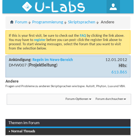
U-Labs
Forum
Programmierung
Skriptsprachen
Andere
If this is your first visit, be sure to check out the
FAQ
by clicking the link above.
You may have to
register
before you can post: click the register link above to
proceed. To start viewing messages, select the forum that you want to visit
from the selection below.
12.01.2012
Ankündigung:
Regeln im News-Bereich
DMW007
(
Projektleitung
)
Hits:
613.865
Andere
Fragen und Probleme zu anderen Skriptsprachen wie bspw. AutoIt, Phyton, Lua und VBA.
Forum-Optionen
Forum durchsuchen
Themen im Forum
» Normal Threads