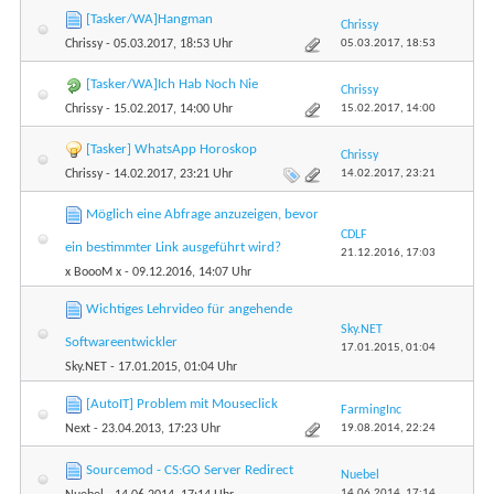
[Tasker/WA]Hangman
Chrissy
05.03.2017,
18:53
Chrissy
- 05.03.2017, 18:53 Uhr
[Tasker/WA]Ich Hab Noch Nie
Chrissy
15.02.2017,
14:00
Chrissy
- 15.02.2017, 14:00 Uhr
[Tasker] WhatsApp Horoskop
Chrissy
14.02.2017,
23:21
Chrissy
- 14.02.2017, 23:21 Uhr
Möglich eine Abfrage anzuzeigen, bevor
CDLF
ein bestimmter Link ausgeführt wird?
21.12.2016,
17:03
x BoooM x
- 09.12.2016, 14:07 Uhr
Wichtiges Lehrvideo für angehende
Sky.NET
Softwareentwickler
17.01.2015,
01:04
Sky.NET
- 17.01.2015, 01:04 Uhr
[AutoIT] Problem mit Mouseclick
FarmingInc
19.08.2014,
22:24
Next
- 23.04.2013, 17:23 Uhr
Sourcemod - CS:GO Server Redirect
Nuebel
14.06.2014,
17:14