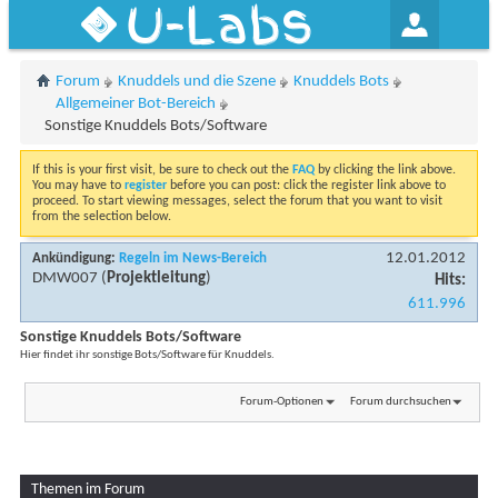
U-Labs
Forum
Knuddels und die Szene
Knuddels Bots
Allgemeiner Bot-Bereich
Sonstige Knuddels Bots/Software
If this is your first visit, be sure to check out the
FAQ
by clicking the link above.
You may have to
register
before you can post: click the register link above to
proceed. To start viewing messages, select the forum that you want to visit
from the selection below.
12.01.2012
Ankündigung:
Regeln im News-Bereich
DMW007
(
Projektleitung
)
Hits:
611.996
Sonstige Knuddels Bots/Software
Hier findet ihr sonstige Bots/Software für Knuddels.
Forum-Optionen
Forum durchsuchen
Themen im Forum
Seite 1 von 3
1
2
3