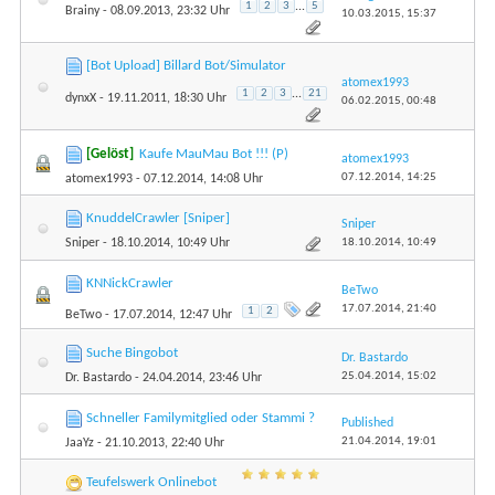
1
2
3
...
5
Brainy
- 08.09.2013, 23:32 Uhr
10.03.2015,
15:37
[Bot Upload] Billard Bot/Simulator
atomex1993
1
2
3
...
21
dynxX
- 19.11.2011, 18:30 Uhr
06.02.2015,
00:48
[Gelöst]
Kaufe MauMau Bot !!! (P)
atomex1993
07.12.2014,
14:25
atomex1993
- 07.12.2014, 14:08 Uhr
KnuddelCrawler [Sniper]
Sniper
18.10.2014,
10:49
Sniper
- 18.10.2014, 10:49 Uhr
KNNickCrawler
BeTwo
17.07.2014,
21:40
1
2
BeTwo
- 17.07.2014, 12:47 Uhr
Suche Bingobot
Dr. Bastardo
25.04.2014,
15:02
Dr. Bastardo
- 24.04.2014, 23:46 Uhr
Schneller Familymitglied oder Stammi ?
Published
21.04.2014,
19:01
JaaYz
- 21.10.2013, 22:40 Uhr
Teufelswerk Onlinebot