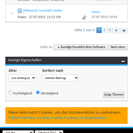
[Release] ConsoleCrawler
Snees
27.07.2013,
12:01
Snees
- 27.07.2013, 11:11 Uhr
Seite 1 von 3
1
2
3
Gehe zu:
Sonstige Knuddels Bots/Software
Nach oben
Anzeige-Eigenschaften
Alter
Sortiert nach
Reihenfolge
Aufsteigend
Absteigend
Diese Seite nutzt Cookies, um das Nutzererlebnis zu verbessern.
Klicken Sie hier, um das Cookie-Tracking zu deaktivieren.