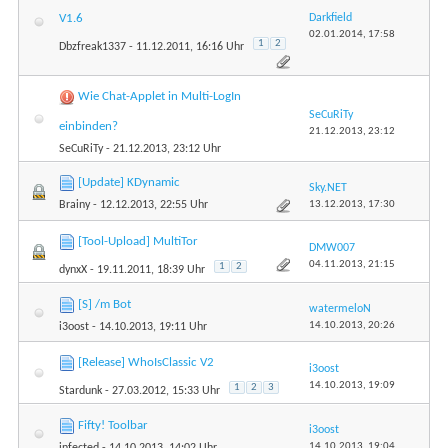
Darkfield
V1.6
02.01.2014,
17:58
1
2
Dbzfreak1337
- 11.12.2011, 16:16 Uhr
Wie Chat-Applet in Multi-LogIn
SeCuRiTy
einbinden?
21.12.2013,
23:12
SeCuRiTy
- 21.12.2013, 23:12 Uhr
[Update] KDynamic
Sky.NET
13.12.2013,
17:30
Brainy
- 12.12.2013, 22:55 Uhr
[Tool-Upload] MultiTor
DMW007
04.11.2013,
21:15
1
2
dynxX
- 19.11.2011, 18:39 Uhr
[S] /m Bot
watermeloN
14.10.2013,
20:26
i3oost
- 14.10.2013, 19:11 Uhr
[Release] WhoIsClassic V2
i3oost
14.10.2013,
19:09
1
2
3
Stardunk
- 27.03.2012, 15:33 Uhr
Fifty! Toolbar
i3oost
14.10.2013,
19:04
infected
- 14.10.2013, 14:02 Uhr