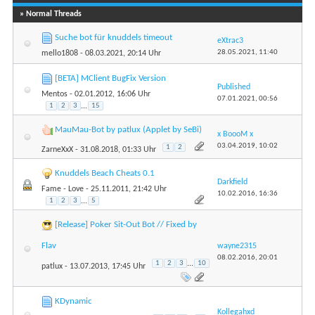
» Normal Threads
Suche bot für knuddels timeout
eXtrac3
28.05.2021,
11:40
mello1808
- 08.03.2021, 20:14 Uhr
[BETA] MClient BugFix Version
Published
Mentos
- 02.01.2012, 16:06 Uhr
07.01.2021,
00:56
1
2
3
...
15
MauMau-Bot by patlux (Applet by SeBi)
x BoooM x
03.04.2019,
10:02
1
2
ZarneXxX
- 31.08.2018, 01:33 Uhr
Knuddels Beach Cheats 0.1
Darkfield
Fame - Love
- 25.11.2011, 21:42 Uhr
10.02.2016,
16:36
1
2
3
...
5
[Release] Poker Sit-Out Bot // Fixed by
Flav
wayne2315
08.02.2016,
20:01
1
2
3
...
10
patlux
- 13.07.2013, 17:45 Uhr
KDynamic
Kollegahxd