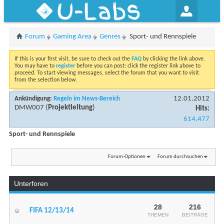
U-Labs
Forum
Gaming Area
Genres
Sport- und Rennspiele
If this is your first visit, be sure to check out the
FAQ
by clicking the link above.
You may have to
register
before you can post: click the register link above to
proceed. To start viewing messages, select the forum that you want to visit
from the selection below.
12.01.2012
Ankündigung:
Regeln im News-Bereich
DMW007
(
Projektleitung
)
Hits:
614.477
Sport- und Rennspiele
Forum-Optionen
Forum durchsuchen
Unterforen
28
216
FIFA 12/13/14
THEMEN
BEITRÄGE