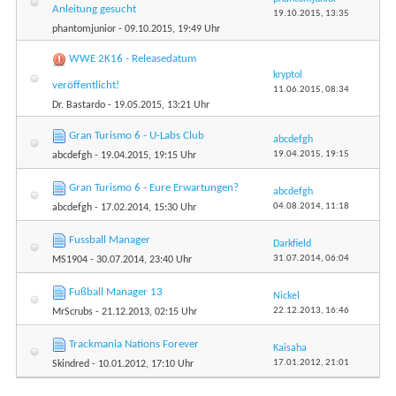
Anleitung gesucht
19.10.2015,
13:35
phantomjunior
- 09.10.2015, 19:49 Uhr
WWE 2K16 - Releasedatum
kryptol
veröffentlicht!
11.06.2015,
08:34
Dr. Bastardo
- 19.05.2015, 13:21 Uhr
Gran Turismo 6 - U-Labs Club
abcdefgh
19.04.2015,
19:15
abcdefgh
- 19.04.2015, 19:15 Uhr
Gran Turismo 6 - Eure Erwartungen?
abcdefgh
04.08.2014,
11:18
abcdefgh
- 17.02.2014, 15:30 Uhr
Fussball Manager
Darkfield
31.07.2014,
06:04
MS1904
- 30.07.2014, 23:40 Uhr
Fußball Manager 13
Nickel
22.12.2013,
16:46
MrScrubs
- 21.12.2013, 02:15 Uhr
Trackmania Nations Forever
Kaisaha
17.01.2012,
21:01
Skindred
- 10.01.2012, 17:10 Uhr