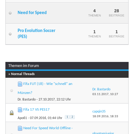
4
28
Need for Speed
THEMEN
BEITRÄGE
Pro Evolution Soccer
1
1
(PES)
THEMEN
BEITRÄGE
Themen im Forum
» Normal Threads
Fifa FUT (18) - Wie "schnell" an
Dr. Bastardo
Münzen?
03.11.2017,
10:27
Dr. Bastardo
- 27.10.2017, 22:12 Uhr
Fifa 17 VS PES17
capqin35
18.09.2016,
18:33
1
2
Apo61
- 07.09.2016, 01:44 Uhr
Need For Speed World Offline -
phantomjunior