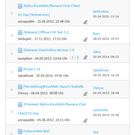
Alpha Knuddels/Banana Chat Client
betterdays
V1.0aa [Testversion]
05.04.2025,
11:14
uncopyable
- 25.06.2012, 22:48 Uhr
[Release] Offline CM-Test 1.2
Bazs
28.05.2015,
19:57
Diebspiel
- 17.11.2011, 17:53 Uhr
[Release] StayOnline Version 1.0
Jakes
20.09.2014,
08:22
1
2
exception
- 04.09.2013, 13:54 Uhr
Kisspro 14
Sploxfreak
29.05.2014,
16:24
Sploxfreak
- 20.04.2014, 19:45 Uhr
[Vorstellung]Knuddels Tausch Statistik
Chrissy
06.04.2013,
18:08
Chrissy
- 06.04.2013, 18:08 Uhr
[Preview] Alpha Knuddels/Banana Chat
soulreafer
Client V1.0aa
03.02.2013,
15:36
uncopyable
- 05.06.2012, 23:11 Uhr
Fotocontest Bot!
Ted