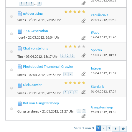
23.04.2012,
08:22
1
2
3
...
5
uAdvertising
eXquiiLenZz
20.04.2012,
21:43
Snees
- 28.11.2011, 23:36 Uhr
~ K4 Generation
iToxic
14.04.2012,
21:46
four4
- 22.03.2012, 16:54 Uhr
Chat vorstellung
Spectra
14.04.2012,
18:11
1
2
3
Tim
- 03.04.2012, 13:17 Uhr
Photobucket Thumbnail Crawler
Integer
10.04.2012,
11:37
1
2
Snees
- 09.04.2012, 22:16 Uhr
NickCrawler
Stardunk
06.04.2012,
17:24
1
2
3
Snees
- 20.11.2011, 20:16 Uhr
Bot von Gangstersheep
Gangstersheep
1
2
Gangstersheep
- 21.03.2012, 21:27 Uhr
26.03.2012,
13:35
Seite 1 von 3
1
2
3