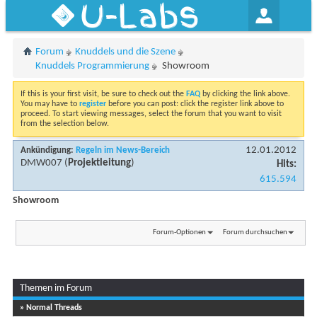
U-Labs
Forum
Knuddels und die Szene
Knuddels Programmierung
Showroom
If this is your first visit, be sure to check out the
FAQ
by clicking the link above.
You may have to
register
before you can post: click the register link above to
proceed. To start viewing messages, select the forum that you want to visit
from the selection below.
12.01.2012
Ankündigung:
Regeln im News-Bereich
DMW007
(
Projektleitung
)
Hits:
615.594
Showroom
Forum-Optionen
Forum durchsuchen
Themen im Forum
Seite 1 von 3
1
2
3
» Normal Threads