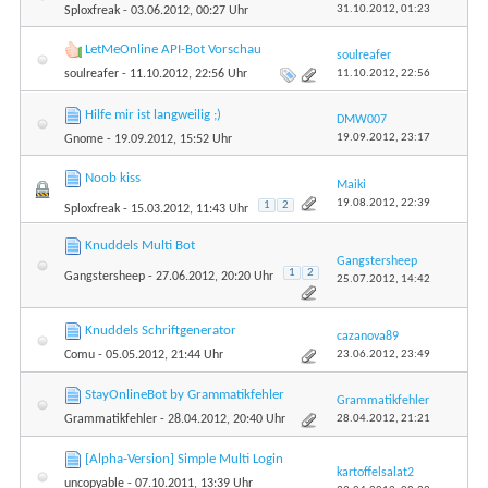
31.10.2012,
01:23
Sploxfreak
- 03.06.2012, 00:27 Uhr
LetMeOnline API-Bot Vorschau
soulreafer
11.10.2012,
22:56
soulreafer
- 11.10.2012, 22:56 Uhr
Hilfe mir ist langweilig ;)
DMW007
19.09.2012,
23:17
Gnome
- 19.09.2012, 15:52 Uhr
Noob kiss
Maiki
19.08.2012,
22:39
1
2
Sploxfreak
- 15.03.2012, 11:43 Uhr
Knuddels Multi Bot
Gangstersheep
1
2
Gangstersheep
- 27.06.2012, 20:20 Uhr
25.07.2012,
14:42
Knuddels Schriftgenerator
cazanova89
23.06.2012,
23:49
Comu
- 05.05.2012, 21:44 Uhr
StayOnlineBot by Grammatikfehler
Grammatikfehler
28.04.2012,
21:21
Grammatikfehler
- 28.04.2012, 20:40 Uhr
[Alpha-Version] Simple Multi Login
kartoffelsalat2
uncopyable
- 07.10.2011, 13:39 Uhr