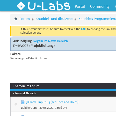
U-Labs
Portal
Community
Forum
Knuddels und die Szene
Knuddels Programmier
If this is your first visit, be sure to check out the
FAQ
by clicking the link ab
selection below.
Ankündigung:
Regeln im News-Bereich
DMW007
(
Projektleitung
)
Pakete
Sammlung von Paket-Strukturen.
Themen im Forum
» Normal Threads
[Billard - Input] - j (set Lines and Holes)
Bubble Gum
- 30.05.2020, 13:36 Uhr