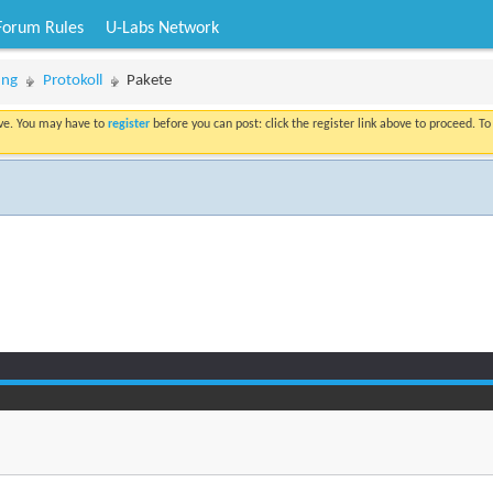
Forum Rules
U-Labs Network
ung
Protokoll
Pakete
ove. You may have to
register
before you can post: click the register link above to proceed. T