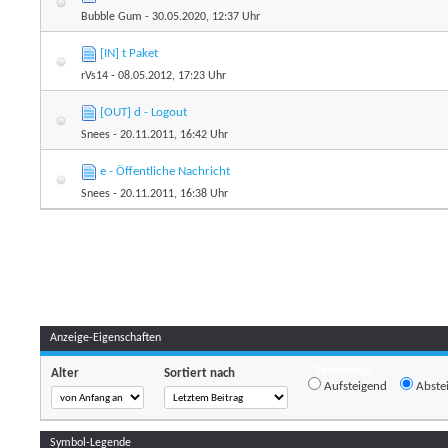
Bubble Gum
- 30.05.2020, 12:37 Uhr
[IN] t Paket
rVs14
- 08.05.2012, 17:23 Uhr
[OUT] d - Logout
Snees
- 20.11.2011, 16:42 Uhr
e - Öffentliche Nachricht
Snees
- 20.11.2011, 16:38 Uhr
Anzeige-Eigenschaften
Reihenfolge
Alter
Sortiert nach
Aufsteigend
Abste
Symbol-Legende