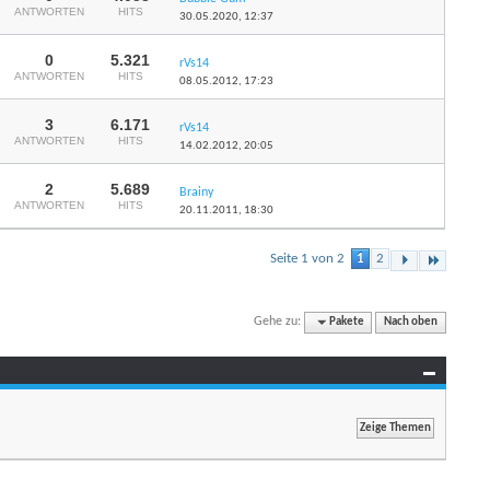
ANTWORTEN
HITS
30.05.2020,
12:37
0
5.321
rVs14
ANTWORTEN
HITS
08.05.2012,
17:23
3
6.171
rVs14
ANTWORTEN
HITS
14.02.2012,
20:05
2
5.689
Brainy
ANTWORTEN
HITS
20.11.2011,
18:30
Seite 1 von 2
1
2
Gehe zu:
Pakete
Nach oben