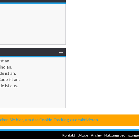
ist
an
.
ind
an
.
e ist
an
.
ode ist
an
.
e ist
aus
.
icken Sie hier, um das Cookie-Tracking zu deaktivieren.
Kontakt
U-Labs
Archiv
Nutzungsbedingunge