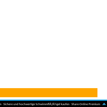
n
Sichere und hochwertige SchwimmflÃƒÂ¼gel kaufen
Share-Online Premium