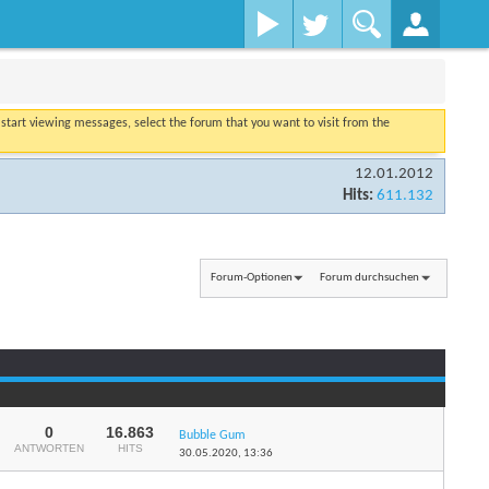
o start viewing messages, select the forum that you want to visit from the
12.01.2012
Hits:
611.132
Forum-Optionen
Forum durchsuchen
Seite 1 von 2
1
2
0
16.863
Bubble Gum
ANTWORTEN
HITS
30.05.2020,
13:36