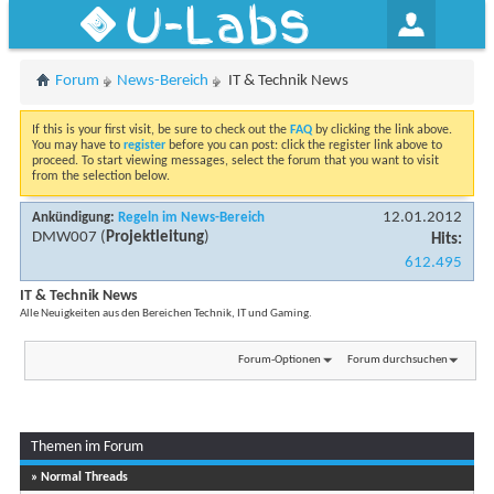
U-Labs
Forum
News-Bereich
IT & Technik News
If this is your first visit, be sure to check out the
FAQ
by clicking the link above.
You may have to
register
before you can post: click the register link above to
proceed. To start viewing messages, select the forum that you want to visit
from the selection below.
12.01.2012
Ankündigung:
Regeln im News-Bereich
DMW007
(
Projektleitung
)
Hits:
612.495
IT & Technik News
Alle Neuigkeiten aus den Bereichen Technik, IT und Gaming.
Forum-Optionen
Forum durchsuchen
Themen im Forum
...
Seite 1 von 21
1
2
3
11
» Normal Threads