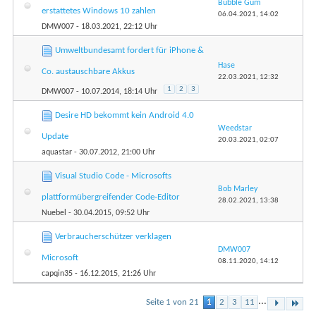
Bubble Gum
erstattetes Windows 10 zahlen
06.04.2021,
14:02
DMW007
- 18.03.2021, 22:12 Uhr
Umweltbundesamt fordert für iPhone &
Hase
Co. austauschbare Akkus
22.03.2021,
12:32
1
2
3
DMW007
- 10.07.2014, 18:14 Uhr
Desire HD bekommt kein Android 4.0
Weedstar
Update
20.03.2021,
02:07
aquastar
- 30.07.2012, 21:00 Uhr
Visual Studio Code - Microsofts
Bob Marley
plattformübergreifender Code-Editor
28.02.2021,
13:38
Nuebel
- 30.04.2015, 09:52 Uhr
Verbraucherschützer verklagen
DMW007
Microsoft
08.11.2020,
14:12
capqin35
- 16.12.2015, 21:26 Uhr
...
Seite 1 von 21
1
2
3
11