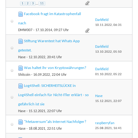
1
2
3
...
11
Facebook fragt im Katastrophenfall
Darkfield
nach
10.11.2022,
06:31
DMW007
- 17.10.2014, 09:27 Uhr
Stiftung Warentest hat Whats App
Darkfield
getestet.
13.10.2022,
05:50
Hase
- 12.10.2022, 20:41 Uhr
Was haltet ihr von Kryptowährungen?
Darkfield
01.10.2022,
05:22
Shitcoin
- 16.09.2022, 22:04 Uhr
Log4Shell: SICHERHEITSLÜCKE in
Log4Shell einfach für Nicht-ITler erklärt - so
Hase
15.12.2021,
22:07
gefährlich ist sie
Hase
- 15.12.2021, 22:07 Uhr
"Metaversum"als Internet Nachfolger?
raspberryfan
25.08.2021,
16:41
Hase
- 18.08.2021, 22:51 Uhr