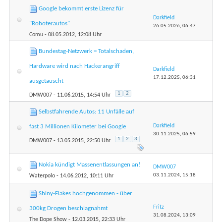
Google bekommt erste Lizenz für
Darkfield
"Roboterautos"
26.05.2026,
06:47
Comu
- 08.05.2012, 12:08 Uhr
Bundestag-Netzwerk = Totalschaden,
Hardware wird nach Hackerangriff
Darkfield
17.12.2025,
06:31
ausgetauscht
1
2
DMW007
- 11.06.2015, 14:54 Uhr
Selbstfahrende Autos: 11 Unfälle auf
Darkfield
fast 3 Millionen Kilometer bei Google
30.11.2025,
06:59
1
2
3
DMW007
- 13.05.2015, 22:50 Uhr
Nokia kündigt Massenentlassungen an!
DMW007
03.11.2024,
15:18
Waterpolo
- 14.06.2012, 10:11 Uhr
Shiny-Flakes hochgenommen - über
Fritz
300kg Drogen beschlagnahmt
31.08.2024,
13:09
The Dope Show
- 12.03.2015, 22:33 Uhr