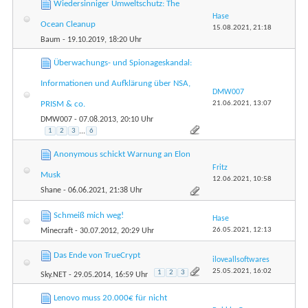
Wiedersinniger Umweltschutz: The
Hase
Ocean Cleanup
15.08.2021,
21:18
Baum
- 19.10.2019, 18:20 Uhr
Überwachungs- und Spionageskandal:
Informationen und Aufklärung über NSA,
DMW007
21.06.2021,
13:07
PRISM & co.
DMW007
- 07.08.2013, 20:10 Uhr
1
2
3
...
6
Anonymous schickt Warnung an Elon
Fritz
Musk
12.06.2021,
10:58
Shane
- 06.06.2021, 21:38 Uhr
Schmeiß mich weg!
Hase
26.05.2021,
12:13
Minecraft
- 30.07.2012, 20:29 Uhr
Das Ende von TrueCrypt
iloveallsoftwares
25.05.2021,
16:02
1
2
3
Sky.NET
- 29.05.2014, 16:59 Uhr
Lenovo muss 20.000€ für nicht