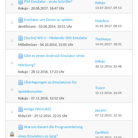
PS4 Emulator - erste Schritte?
Kokujo
13.07.2017,
09:13
Kokujo
- 20.06.2017, 16:47 Uhr
Emulator um Doom zu spielen
Maleficio
15.01.2017,
08:53
derAllmann
- 03.06.2014, 20:51 Uhr
[Suche] Wii U - Nintendo 3DS Emulator
TheSleepy
14.01.2017,
18:31
Milletimisev
- 04.10.2014, 15:05 Uhr
Gibt es einen Android Emulator ohne
Kokujo
Werbung?
30.12.2016,
22:48
Kokujo
- 28.12.2016, 17:23 Uhr
Überlegungen zu Emulatoren für
Traace
Spielekonsolen
15.11.2016,
16:24
Kokujo
- 07.11.2016, 12:52 Uhr
Amiga (WinUAE)
ppcami
07.12.2015,
12:33
Kirby110
- 29.12.2014, 22:25 Uhr
Warum dauert die Programmierung
Darkfield
eines Emulators so lang?
16.02.2015,
23:06