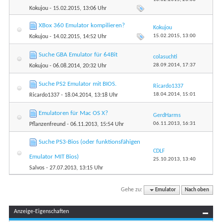
Kokujou
- 15.02.2015, 13:06 Uhr
XBox 360 Emulator kompilieren?
Kokujou
15.02.2015,
13:00
Kokujou
- 14.02.2015, 14:52 Uhr
Suche GBA Emulator für 64Bit
colasuchti
28.09.2014,
17:37
Kokujou
- 06.08.2014, 20:32 Uhr
Suche PS2 Emulator mit BIOS.
Ricardo1337
18.04.2014,
15:01
Ricardo1337
- 18.04.2014, 13:18 Uhr
Emulatoren für Mac OS X?
GerdHarms
06.11.2013,
16:31
Pflanzenfreund
- 06.11.2013, 15:54 Uhr
Suche PS3-Bios (oder funktionsfähigen
CDLF
Emulator MIT Bios)
25.10.2013,
13:40
Salvos
- 27.07.2013, 13:15 Uhr
Gehe zu:
Emulator
Nach oben
Anzeige-Eigenschaften