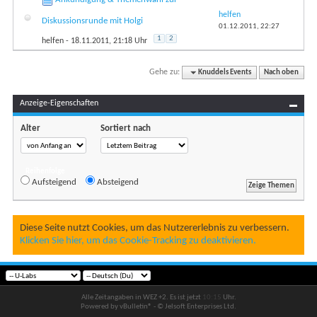
helfen
Diskussionsrunde mit Holgi
01.12.2011,
22:27
1
2
helfen
- 18.11.2011, 21:18 Uhr
Gehe zu:
Knuddels Events
Nach oben
Anzeige-Eigenschaften
Alter
Sortiert nach
Reihenfolge
Aufsteigend
Absteigend
Diese Seite nutzt Cookies, um das Nutzererlebnis zu verbessern.
Klicken Sie hier, um das Cookie-Tracking zu deaktivieren.
Alle Zeitangaben in WEZ +2. Es ist jetzt
10:15
Uhr.
Powered by vBulletin® - © Jelsoft Enterprises Ltd.