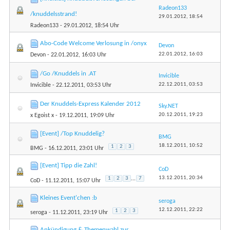
Radeon133
/knuddelsstrand!
29.01.2012,
18:54
Radeon133
- 29.01.2012, 18:54 Uhr
Abo-Code Welcome Verlosung in /onyx
Devon
22.01.2012,
16:03
Devon
- 22.01.2012, 16:03 Uhr
/Go /Knuddels in .AT
Invicible
22.12.2011,
03:53
Invicible
- 22.12.2011, 03:53 Uhr
Der Knuddels-Express Kalender 2012
Sky.NET
20.12.2011,
19:23
x Egoist x
- 19.12.2011, 19:09 Uhr
[Event] /Top Knuddelig?
BMG
18.12.2011,
10:52
1
2
3
BMG
- 16.12.2011, 23:01 Uhr
[Event] Tipp die Zahl!
CoD
13.12.2011,
20:34
1
2
3
...
7
CoD
- 11.12.2011, 15:07 Uhr
Kleines Event'chen :b
seroga
12.12.2011,
22:22
1
2
3
seroga
- 11.12.2011, 23:19 Uhr
Ankündigung & Themenwahl zur