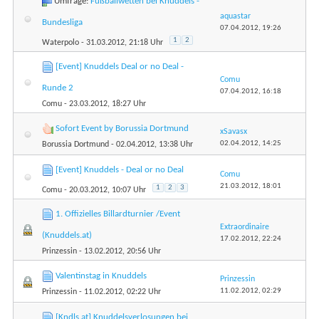
Umfrage:
Fußballwetten bei Knuddels -
aquastar
Bundesliga
07.04.2012,
19:26
1
2
Waterpolo
- 31.03.2012, 21:18 Uhr
[Event] Knuddels Deal or no Deal -
Comu
Runde 2
07.04.2012,
16:18
Comu
- 23.03.2012, 18:27 Uhr
Sofort Event by Borussia Dortmund
xSavasx
02.04.2012,
14:25
Borussia Dortmund
- 02.04.2012, 13:38 Uhr
[Event] Knuddels - Deal or no Deal
Comu
21.03.2012,
18:01
1
2
3
Comu
- 20.03.2012, 10:07 Uhr
1. Offizielles Billardturnier /Event
Extraordinaire
(Knuddels.at)
17.02.2012,
22:24
Prinzessin
- 13.02.2012, 20:56 Uhr
Valentinstag in Knuddels
Prinzessin
11.02.2012,
02:29
Prinzessin
- 11.02.2012, 02:22 Uhr
[Kndls.at] Knuddelsverlosungen bei