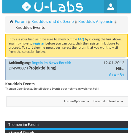
U-Labs
Forum
Knuddels und die Szene
Knuddels Allgemein
Knuddels Events
If this is your first visit, be sure to check out the
FAQ
by clicking the link above.
You may have to
register
before you can post: click the register link above to
proceed. To start viewing messages, select the forum that you want to visit
from the selection below.
12.01.2012
Ankündigung:
Regeln im News-Bereich
DMW007
(
Projektleitung
)
Hits:
614.581
Knuddels Events
Themen über Events. Erstell eigene Events oder nehme an welchen teil!
Forum-Optionen
Forum durchsuchen
Themen im Forum
» Normal Threads