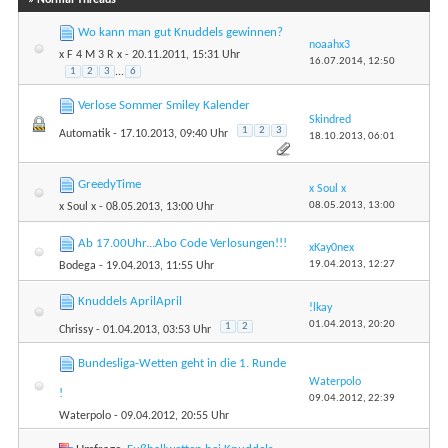
Wo kann man gut Knuddels gewinnen?
noaahx3
x F 4 M 3 R x
- 20.11.2011, 15:31 Uhr
16.07.2014,
12:50
1
2
3
...
6
Verlose Sommer Smiley Kalender
Skindred
1
2
3
Automatik
- 17.10.2013, 09:40 Uhr
18.10.2013,
06:01
GreedyTime
x Soul x
08.05.2013,
13:00
x Soul x
- 08.05.2013, 13:00 Uhr
Ab 17.00Uhr...Abo Code Verlosungen!!!
xKay0nex
19.04.2013,
12:27
Bodega
- 19.04.2013, 11:55 Uhr
Knuddels AprilApril
!lkay
01.04.2013,
20:20
1
2
Chrissy
- 01.04.2013, 03:53 Uhr
Bundesliga-Wetten geht in die 1. Runde
Waterpolo
!
09.04.2012,
22:39
Waterpolo
- 09.04.2012, 20:55 Uhr