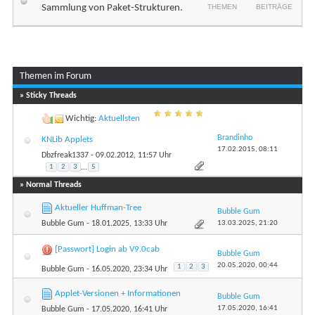
Sammlung von Paket-Strukturen.
THEMEN
BEITRÄGE
Themen im Forum
Seite 1 von 3
1
2
3
» Sticky Threads
Wichtig:
Aktuellsten
Brandinho
KNLib Applets
17.02.2015,
08:11
Dbzfreak1337
- 09.02.2012, 11:57 Uhr
1
2
3
...
5
» Normal Threads
Aktueller Huffman-Tree
Bubble Gum
13.03.2025,
21:20
Bubble Gum
- 18.01.2025, 13:33 Uhr
[Passwort] Login ab V9.0cab
Bubble Gum
20.05.2020,
00:44
1
2
3
Bubble Gum
- 16.05.2020, 23:34 Uhr
Applet-Versionen + Informationen
Bubble Gum
17.05.2020,
16:41
Bubble Gum
- 17.05.2020, 16:41 Uhr