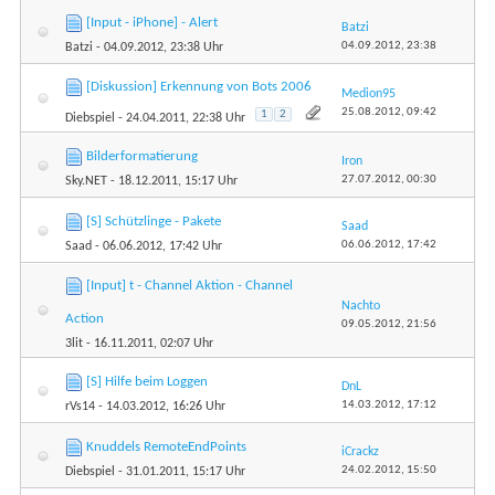
[Input - iPhone] - Alert
Batzi
04.09.2012,
23:38
Batzi
- 04.09.2012, 23:38 Uhr
[Diskussion] Erkennung von Bots 2006
Medion95
25.08.2012,
09:42
1
2
Diebspiel
- 24.04.2011, 22:38 Uhr
Bilderformatierung
Iron
27.07.2012,
00:30
Sky.NET
- 18.12.2011, 15:17 Uhr
[S] Schützlinge - Pakete
Saad
06.06.2012,
17:42
Saad
- 06.06.2012, 17:42 Uhr
[Input] t - Channel Aktion - Channel
Nachto
Action
09.05.2012,
21:56
3lit
- 16.11.2011, 02:07 Uhr
[S] Hilfe beim Loggen
DnL
14.03.2012,
17:12
rVs14
- 14.03.2012, 16:26 Uhr
Knuddels RemoteEndPoints
iCrackz
24.02.2012,
15:50
Diebspiel
- 31.01.2011, 15:17 Uhr