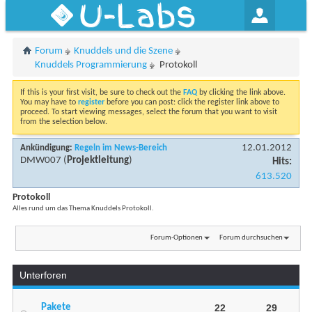
U-Labs
Forum
Knuddels und die Szene
Knuddels Programmierung
Protokoll
If this is your first visit, be sure to check out the
FAQ
by clicking the link above.
You may have to
register
before you can post: click the register link above to
proceed. To start viewing messages, select the forum that you want to visit
from the selection below.
12.01.2012
Ankündigung:
Regeln im News-Bereich
DMW007
(
Projektleitung
)
Hits:
613.520
Protokoll
Alles rund um das Thema Knuddels Protokoll.
Forum-Optionen
Forum durchsuchen
Unterforen
Pakete
22
29