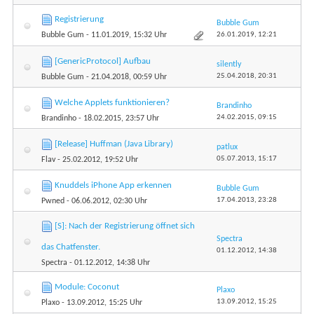
Registrierung
Bubble Gum
26.01.2019,
12:21
Bubble Gum
- 11.01.2019, 15:32 Uhr
[GenericProtocol] Aufbau
silently
25.04.2018,
20:31
Bubble Gum
- 21.04.2018, 00:59 Uhr
Welche Applets funktionieren?
Brandinho
24.02.2015,
09:15
Brandinho
- 18.02.2015, 23:57 Uhr
[Release] Huffman (Java Library)
patlux
05.07.2013,
15:17
Flav
- 25.02.2012, 19:52 Uhr
Knuddels iPhone App erkennen
Bubble Gum
17.04.2013,
23:28
Pwned
- 06.06.2012, 02:30 Uhr
[S]: Nach der Registrierung öffnet sich
Spectra
das Chatfenster.
01.12.2012,
14:38
Spectra
- 01.12.2012, 14:38 Uhr
Module: Coconut
Plaxo
13.09.2012,
15:25
Plaxo
- 13.09.2012, 15:25 Uhr