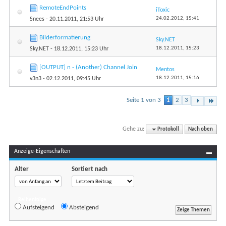
RemoteEndPoints
iToxic
24.02.2012,
15:41
Snees
- 20.11.2011, 21:53 Uhr
Bilderformatierung
Sky.NET
18.12.2011,
15:23
Sky.NET
- 18.12.2011, 15:23 Uhr
[OUTPUT] n - (Another) Channel Join
Mentos
18.12.2011,
15:16
v3n3
- 02.12.2011, 09:45 Uhr
Seite 1 von 3
1
2
3
Gehe zu:
Protokoll
Nach oben
Anzeige-Eigenschaften
Alter
Sortiert nach
Reihenfolge
Aufsteigend
Absteigend