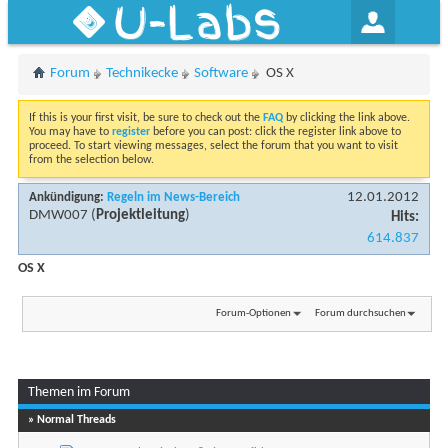
U-Labs
Forum
Technikecke
Software
OS X
If this is your first visit, be sure to check out the
FAQ
by clicking the link above.
You may have to
register
before you can post: click the register link above to
proceed. To start viewing messages, select the forum that you want to visit
from the selection below.
12.01.2012
Ankündigung:
Regeln im News-Bereich
DMW007
(
Projektleitung
)
Hits:
614.837
OS X
Forum-Optionen
Forum durchsuchen
Themen im Forum
Seite 1 von 2
1
2
» Normal Threads