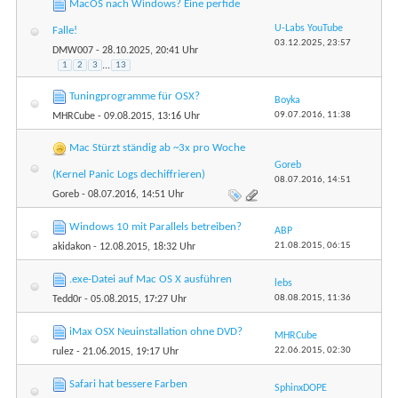
MacOS nach Windows? Eine perfide
U-Labs YouTube
Falle!
03.12.2025,
23:57
DMW007
- 28.10.2025, 20:41 Uhr
1
2
3
...
13
Tuningprogramme für OSX?
Boyka
09.07.2016,
11:38
MHRCube
- 09.08.2015, 13:16 Uhr
Mac Stürzt ständig ab ~3x pro Woche
Goreb
(Kernel Panic Logs dechiffrieren)
08.07.2016,
14:51
Goreb
- 08.07.2016, 14:51 Uhr
Windows 10 mit Parallels betreiben?
ABP
21.08.2015,
06:15
akidakon
- 12.08.2015, 18:32 Uhr
.exe-Datei auf Mac OS X ausführen
lebs
08.08.2015,
11:36
Tedd0r
- 05.08.2015, 17:27 Uhr
iMax OSX Neuinstallation ohne DVD?
MHRCube
22.06.2015,
02:30
rulez
- 21.06.2015, 19:17 Uhr
Safari hat bessere Farben
SphinxDOPE