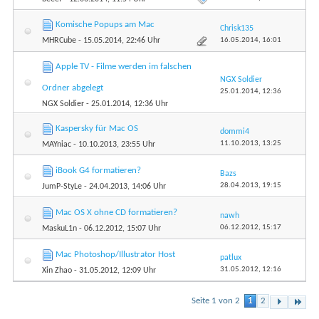
Komische Popups am Mac
Chrisk135
16.05.2014,
16:01
MHRCube
- 15.05.2014, 22:46 Uhr
Apple TV - Filme werden im falschen
NGX Soldier
Ordner abgelegt
25.01.2014,
12:36
NGX Soldier
- 25.01.2014, 12:36 Uhr
Kaspersky für Mac OS
dommi4
11.10.2013,
13:25
MAYniac
- 10.10.2013, 23:55 Uhr
iBook G4 formatieren?
Bazs
28.04.2013,
19:15
JumP-StyLe
- 24.04.2013, 14:06 Uhr
Mac OS X ohne CD formatieren?
nawh
06.12.2012,
15:17
MaskuL1n
- 06.12.2012, 15:07 Uhr
Mac Photoshop/Illustrator Host
patlux
31.05.2012,
12:16
Xin Zhao
- 31.05.2012, 12:09 Uhr
Seite 1 von 2
1
2