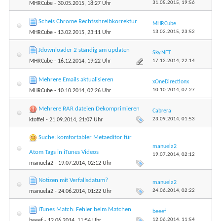
31.05.2015,
19:56
MHRCube
- 30.05.2015, 18:27 Uhr
Scheis Chrome Rechtsshreibkorrektur
MHRCube
13.02.2015,
23:52
MHRCube
- 13.02.2015, 23:11 Uhr
Jdownloader 2 ständig am updaten
Sky.NET
17.12.2014,
22:14
MHRCube
- 16.12.2014, 19:22 Uhr
Mehrere Emails aktualisieren
xOneDirectionx
10.10.2014,
07:27
MHRCube
- 10.10.2014, 02:26 Uhr
Mehrere RAR dateien Dekomprimieren
Cabrera
23.09.2014,
01:53
ktoffel
- 21.09.2014, 21:07 Uhr
Suche: komfortabler Metaeditor für
manuela2
Atom Tags in iTunes Videos
19.07.2014,
02:12
manuela2
- 19.07.2014, 02:12 Uhr
Notizen mit Verfallsdatum?
manuela2
24.06.2014,
02:22
manuela2
- 24.06.2014, 01:22 Uhr
iTunes Match: Fehler beim Matchen
beeef
12.06.2014,
11:54
beeef
- 12.06.2014, 11:54 Uhr