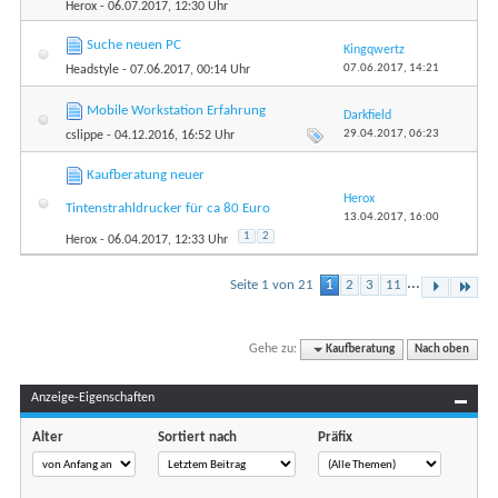
Herox
- 06.07.2017, 12:30 Uhr
Suche neuen PC
Kingqwertz
07.06.2017,
14:21
Headstyle
- 07.06.2017, 00:14 Uhr
Mobile Workstation Erfahrung
Darkfield
29.04.2017,
06:23
cslippe
- 04.12.2016, 16:52 Uhr
Kaufberatung neuer
Herox
Tintenstrahldrucker für ca 80 Euro
13.04.2017,
16:00
1
2
Herox
- 06.04.2017, 12:33 Uhr
...
Seite 1 von 21
1
2
3
11
Gehe zu:
Kaufberatung
Nach oben
Anzeige-Eigenschaften
Alter
Sortiert nach
Präfix