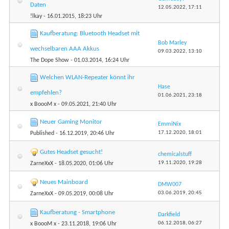
Daten
12.05.2022,
17:11
!lkay
- 16.01.2015, 18:23 Uhr
Kaufberatung: Bluetooth Headset mit
Bob Marley
wechselbaren AAA Akkus
09.03.2022,
13:10
The Dope Show
- 01.03.2014, 16:24 Uhr
Welchen WLAN-Repeater könnt ihr
Hase
empfehlen?
01.06.2021,
23:18
x BoooM x
- 09.05.2021, 21:40 Uhr
Neuer Gaming Monitor
EmmiNix
17.12.2020,
18:01
Published
- 16.12.2019, 20:46 Uhr
Gutes Headset gesucht!
chemicalstuff
19.11.2020,
19:28
ZarneXxX
- 18.05.2020, 01:06 Uhr
Neues Mainboard
DMW007
03.06.2019,
20:45
ZarneXxX
- 09.05.2019, 00:08 Uhr
Kaufberatung - Smartphone
Darkfield
06.12.2018,
06:27
x BoooM x
- 23.11.2018, 19:06 Uhr