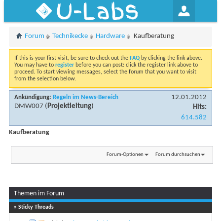
U-Labs
Forum
Technikecke
Hardware
Kaufberatung
If this is your first visit, be sure to check out the
FAQ
by clicking the link above.
You may have to
register
before you can post: click the register link above to
proceed. To start viewing messages, select the forum that you want to visit
from the selection below.
12.01.2012
Ankündigung:
Regeln im News-Bereich
DMW007
(
Projektleitung
)
Hits:
614.582
Kaufberatung
Forum-Optionen
Forum durchsuchen
Themen im Forum
...
Seite 1 von 21
1
2
3
11
» Sticky Threads