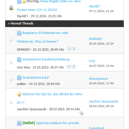
Wichtig:
Diese Regeln bitte vor dem
Sky.NET
Posten lesen (29.11.2014)
29.11.2014,
21:25
Sky.NET
- 29.11.2014, 21:25 Uhr
» Normal Threads
Raspberry Pi/Heimserver oder
DMW007
Mietserver: Was ist besser?
30.05.2026,
23:34
1
2
DMW007
- 02.12.2025, 20:49 Uhr
Smartphone Kaufentscheidung
Fritz
26.07.2025,
14:46
1
2
One Way
- 25.05.2013, 16:37 Uhr
Smartphone kauf
Ahnungsloser
20.04.2025,
17:40
pukker
- 24.12.2012, 16:44 Uhr
Welche M2 SSD für den BMAX B1 Mini-
Joachim Quassowski
PC??
18.03.2025,
09:14
Joachim Quassowski
- 18.03.2025, 09:14 Uhr
[Gelöst]
Speichermedium für private
Gameboy9