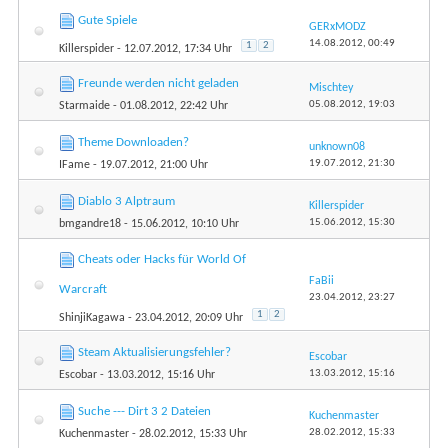
Gute Spiele
GERxMODZ
14.08.2012,
00:49
1
2
Killerspider
- 12.07.2012, 17:34 Uhr
Freunde werden nicht geladen
Mischtey
05.08.2012,
19:03
Starmaide
- 01.08.2012, 22:42 Uhr
Theme Downloaden?
unknown08
19.07.2012,
21:30
IFame
- 19.07.2012, 21:00 Uhr
Diablo 3 Alptraum
Killerspider
15.06.2012,
15:30
bmgandre18
- 15.06.2012, 10:10 Uhr
Cheats oder Hacks für World Of
FaBii
Warcraft
23.04.2012,
23:27
1
2
ShinjiKagawa
- 23.04.2012, 20:09 Uhr
Steam Aktualisierungsfehler?
Escobar
13.03.2012,
15:16
Escobar
- 13.03.2012, 15:16 Uhr
Suche --- Dirt 3 2 Dateien
Kuchenmaster
28.02.2012,
15:33
Kuchenmaster
- 28.02.2012, 15:33 Uhr