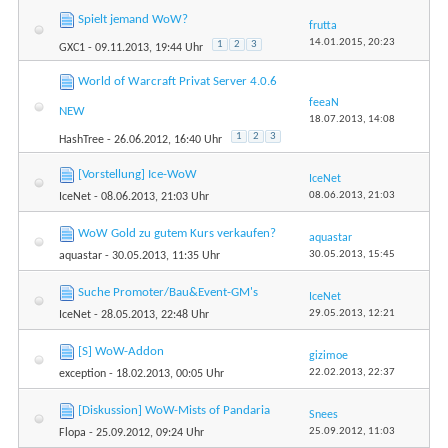
Spielt jemand WoW?
frutta
14.01.2015,
20:23
1
2
3
GXC1
- 09.11.2013, 19:44 Uhr
World of Warcraft Privat Server 4.0.6
feeaN
NEW
18.07.2013,
14:08
1
2
3
HashTree
- 26.06.2012, 16:40 Uhr
[Vorstellung] Ice-WoW
IceNet
08.06.2013,
21:03
IceNet
- 08.06.2013, 21:03 Uhr
WoW Gold zu gutem Kurs verkaufen?
aquastar
30.05.2013,
15:45
aquastar
- 30.05.2013, 11:35 Uhr
Suche Promoter/Bau&Event-GM's
IceNet
29.05.2013,
12:21
IceNet
- 28.05.2013, 22:48 Uhr
[S] WoW-Addon
gizimoe
22.02.2013,
22:37
exception
- 18.02.2013, 00:05 Uhr
[Diskussion] WoW-Mists of Pandaria
Snees
25.09.2012,
11:03
Flopa
- 25.09.2012, 09:24 Uhr