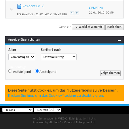
Resident Evil 6
GENETIKK
26.01.2012,
00:59
1
2
Krasawiz92
- 25.01.2012, 16:23 Uhr
Gehe zu:
World of Warcraft
Nach oben
Anzeige-Eigenschaften
Alter
Sortiert nach
Reihenfolge
Aufsteigend
Absteigend
Diese Seite nutzt Cookies, um das Nutzererlebnis zu verbessern.
Klicken Sie hier, um das Cookie-Tracking zu deaktivieren.
Alle Zeitangaben in WEZ +2. Es ist jetzt
16:48
Uhr.
Powered by vBulletin® - © Jelsoft Enterprises Ltd.