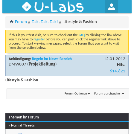
U-Labs
Forum
Talk, Talk, Talk!
Lifestyle & Fashion
If this is your first visit, be sure to check out the
FAQ
by clicking the link above.
You may have to
register
before you can post: click the register link above to
proceed. To start viewing messages, select the forum that you want to visit
from the selection below.
12.01.2012
Ankündigung:
Regeln im News-Bereich
DMW007
(
Projektleitung
)
Hits:
614.621
Lifestyle & Fashion
Forum-Optionen
Forum durchsuchen
Themen im Forum
...
Seite 1 von 8
1
2
3
» Normal Threads