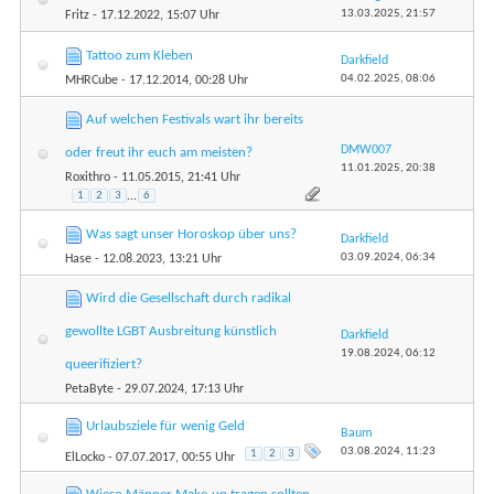
13.03.2025,
21:57
Fritz
- 17.12.2022, 15:07 Uhr
Tattoo zum Kleben
Darkfield
04.02.2025,
08:06
MHRCube
- 17.12.2014, 00:28 Uhr
Auf welchen Festivals wart ihr bereits
DMW007
oder freut ihr euch am meisten?
11.01.2025,
20:38
Roxithro
- 11.05.2015, 21:41 Uhr
1
2
3
...
6
Was sagt unser Horoskop über uns?
Darkfield
03.09.2024,
06:34
Hase
- 12.08.2023, 13:21 Uhr
Wird die Gesellschaft durch radikal
gewollte LGBT Ausbreitung künstlich
Darkfield
19.08.2024,
06:12
queerifiziert?
PetaByte
- 29.07.2024, 17:13 Uhr
Urlaubsziele für wenig Geld
Baum
03.08.2024,
11:23
1
2
3
ElLocko
- 07.07.2017, 00:55 Uhr