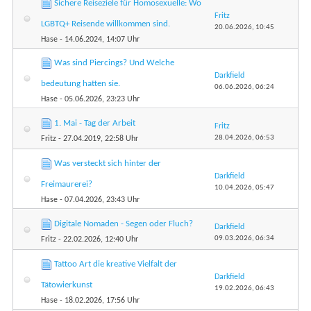
Sichere Reiseziele für Homosexuelle: Wo
Fritz
LGBTQ+ Reisende willkommen sind.
20.06.2026,
10:45
Hase
- 14.06.2024, 14:07 Uhr
Was sind Piercings? Und Welche
Darkfield
bedeutung hatten sie.
06.06.2026,
06:24
Hase
- 05.06.2026, 23:23 Uhr
1. Mai - Tag der Arbeit
Fritz
28.04.2026,
06:53
Fritz
- 27.04.2019, 22:58 Uhr
Was versteckt sich hinter der
Darkfield
Freimaurerei?
10.04.2026,
05:47
Hase
- 07.04.2026, 23:43 Uhr
Digitale Nomaden - Segen oder Fluch?
Darkfield
09.03.2026,
06:34
Fritz
- 22.02.2026, 12:40 Uhr
Tattoo Art die kreative Vielfalt der
Darkfield
Tätowierkunst
19.02.2026,
06:43
Hase
- 18.02.2026, 17:56 Uhr