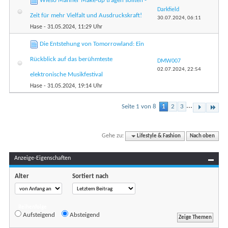
Wieso Männer Make-up tragen sollten -
Darkfield
Zeit für mehr Vielfalt und Ausdruckskraft!
30.07.2024,
06:11
Hase
- 31.05.2024, 11:29 Uhr
Die Entstehung von Tomorrowland: Ein
Rückblick auf das berühmteste
DMW007
02.07.2024,
22:54
elektronische Musikfestival
Hase
- 31.05.2024, 19:14 Uhr
...
Seite 1 von 8
1
2
3
Gehe zu:
Lifestyle & Fashion
Nach oben
Anzeige-Eigenschaften
Alter
Sortiert nach
Reihenfolge
Aufsteigend
Absteigend