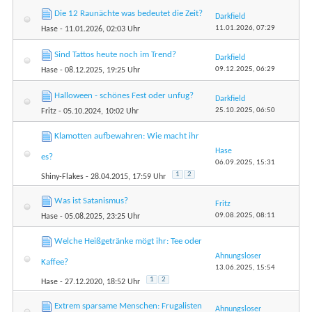
Die 12 Raunächte was bedeutet die Zeit?
Darkfield
11.01.2026,
07:29
Hase
- 11.01.2026, 02:03 Uhr
Sind Tattos heute noch im Trend?
Darkfield
09.12.2025,
06:29
Hase
- 08.12.2025, 19:25 Uhr
Halloween - schönes Fest oder unfug?
Darkfield
25.10.2025,
06:50
Fritz
- 05.10.2024, 10:02 Uhr
Klamotten aufbewahren: Wie macht ihr
Hase
es?
06.09.2025,
15:31
1
2
Shiny-Flakes
- 28.04.2015, 17:59 Uhr
Was ist Satanismus?
Fritz
09.08.2025,
08:11
Hase
- 05.08.2025, 23:25 Uhr
Welche Heißgetränke mögt ihr: Tee oder
Ahnungsloser
Kaffee?
13.06.2025,
15:54
1
2
Hase
- 27.12.2020, 18:52 Uhr
Extrem sparsame Menschen: Frugalisten
Ahnungsloser