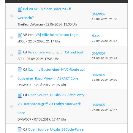
Bei VB.NET bleiben, oder zu C#
DMW007
wechseln?
15.08.2021,
21:08
TheBeardWoman
- 22.06.2014, 13:30 Uhr
VB.Net
[VB] Hilfe beim Forum-LogIn
sl33p
22.09.2020,
21:17
sl33p
- 22.09.2020, 21:17 Uhr
C#
Versionsverwaltung für C# und bash
DMW007
07.09.2019,
22:45
AFU
- 07.09.2019, 17:35 Uhr
C#
Caching Buster einer MVC-Route auf
DMW007
Basis einer Razor-View in ASP.NET Core
13.08.2019,
19:30
DMW007
- 12.08.2019, 21:35 Uhr
C#
Open Source: U-Labs VBulletinEntity -
VB Datenbanzugriff via EntityFramework
DMW007
07.08.2019,
17:47
Core
DMW007
- 07.08.2019, 17:47 Uhr
C#
Open Source: U-Labs BBCode-Parser