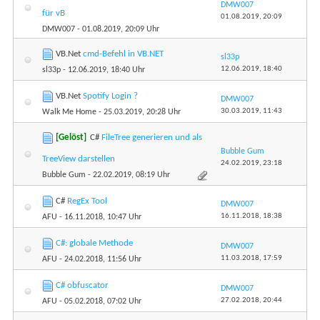
DMW007
für vB
01.08.2019,
20:09
DMW007
- 01.08.2019, 20:09 Uhr
VB.Net
cmd-Befehl in VB.NET
sl33p
12.06.2019,
18:40
sl33p
- 12.06.2019, 18:40 Uhr
VB.Net
Spotify Login ?
DMW007
30.03.2019,
11:43
Walk Me Home
- 25.03.2019, 20:28 Uhr
[Gelöst]
C#
FileTree generieren und als
Bubble Gum
TreeView darstellen
24.02.2019,
23:18
Bubble Gum
- 22.02.2019, 08:19 Uhr
C#
RegEx Tool
DMW007
16.11.2018,
18:38
AFU
- 16.11.2018, 10:47 Uhr
C#: globale Methode
DMW007
11.03.2018,
17:59
AFU
- 24.02.2018, 11:56 Uhr
C# obfuscator
DMW007
27.02.2018,
20:44
AFU
- 05.02.2018, 07:02 Uhr