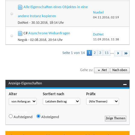
Alle Eigenschaften eines Objektes in eine
Nuebel
andere Instanz kopieren
04.11.2016,
02:59
DotNet
- 30.10.2016, 18:14 Uhr
C#
Asynchrone Webanfragen
DotNet
11.09.2016,
11:38
Negok
- 02.08.2016, 20:54 Uhr
...
Seite 1 von 14
1
2
3
11
Gehe zu:
.Net
Nach oben
Anzeige-Eigenschaften
Alter
Sortiert nach
Präfix
Reihenfolge
Aufsteigend
Absteigend