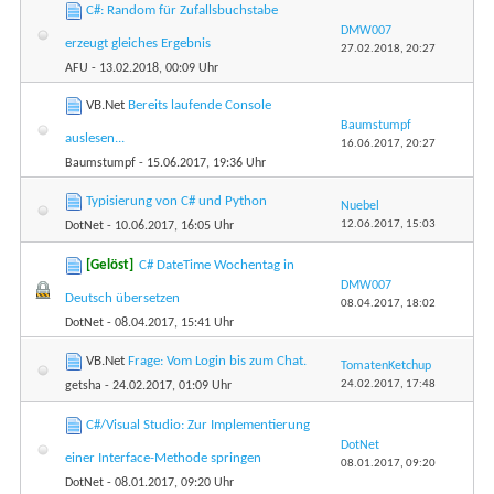
C#: Random für Zufallsbuchstabe
DMW007
erzeugt gleiches Ergebnis
27.02.2018,
20:27
AFU
- 13.02.2018, 00:09 Uhr
VB.Net
Bereits laufende Console
Baumstumpf
auslesen...
16.06.2017,
20:27
Baumstumpf
- 15.06.2017, 19:36 Uhr
Typisierung von C# und Python
Nuebel
12.06.2017,
15:03
DotNet
- 10.06.2017, 16:05 Uhr
[Gelöst]
C# DateTime Wochentag in
DMW007
Deutsch übersetzen
08.04.2017,
18:02
DotNet
- 08.04.2017, 15:41 Uhr
VB.Net
Frage: Vom Login bis zum Chat.
TomatenKetchup
24.02.2017,
17:48
getsha
- 24.02.2017, 01:09 Uhr
C#/Visual Studio: Zur Implementierung
DotNet
einer Interface-Methode springen
08.01.2017,
09:20
DotNet
- 08.01.2017, 09:20 Uhr