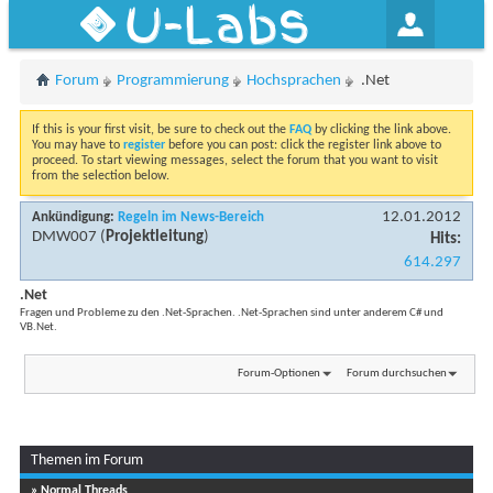
U-Labs
Forum
Programmierung
Hochsprachen
.Net
If this is your first visit, be sure to check out the
FAQ
by clicking the link above.
You may have to
register
before you can post: click the register link above to
proceed. To start viewing messages, select the forum that you want to visit
from the selection below.
12.01.2012
Ankündigung:
Regeln im News-Bereich
DMW007
(
Projektleitung
)
Hits:
614.297
.Net
Fragen und Probleme zu den .Net-Sprachen. .Net-Sprachen sind unter anderem C# und
VB.Net.
Forum-Optionen
Forum durchsuchen
Themen im Forum
...
Seite 1 von 14
1
2
3
11
» Normal Threads