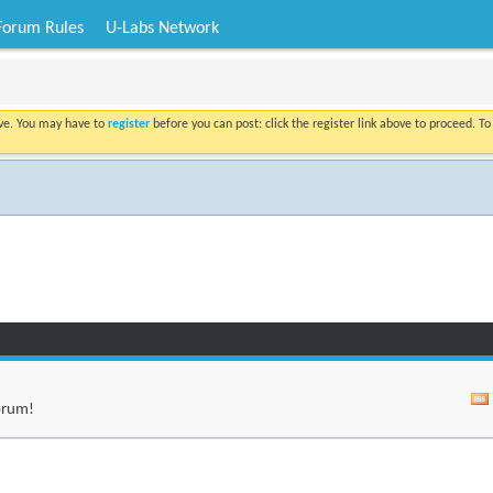
Forum Rules
U-Labs Network
ove. You may have to
register
before you can post: click the register link above to proceed. T
orum!