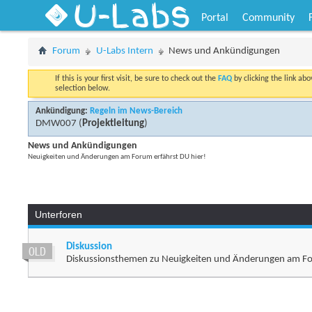
U-Labs
Portal
Community
Forum
U-Labs Intern
News und Ankündigungen
If this is your first visit, be sure to check out the
FAQ
by clicking the link ab
selection below.
Ankündigung:
Regeln im News-Bereich
DMW007
(
Projektleitung
)
News und Ankündigungen
Neuigkeiten und Änderungen am Forum erfährst DU hier!
Unterforen
Diskussion
Diskussionsthemen zu Neuigkeiten und Änderungen am F