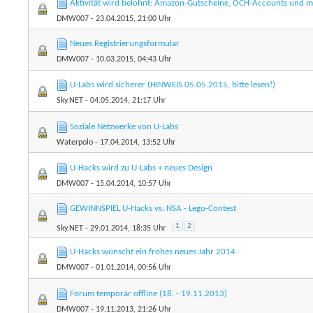
Aktivität wird belohnt: Amazon-Gutscheine, OCH-Accounts und meh
DMW007
- 23.04.2015, 21:00 Uhr
Neues Registrierungsformular
DMW007
- 10.03.2015, 04:43 Uhr
U-Labs wird sicherer (HINWEIS 05.05.2015, bitte lesen!)
Sky.NET
- 04.05.2014, 21:17 Uhr
Soziale Netzwerke von U-Labs
Waterpolo
- 17.04.2014, 13:52 Uhr
U-Hacks wird zu U-Labs + neues Design
DMW007
- 15.04.2014, 10:57 Uhr
GEWINNSPIEL U-Hacks vs. NSA - Lego-Contest
1
2
Sky.NET
- 29.01.2014, 18:35 Uhr
U-Hacks wünscht ein frohes neues Jahr 2014
DMW007
- 01.01.2014, 00:56 Uhr
Forum temporär offline (18. - 19.11.2013)
DMW007
- 19.11.2013, 21:26 Uhr