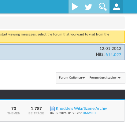
o start viewing messages, select the forum that you want to visit from the
12.01.2012
Hits:
614.027
Forum-Optionen
Forum durchsuchen
73
1.787
Knuddels Wiki/Szene Archiv
RSS-
THEMEN
BEITRÄGE
06.02.2026,
01:23
von
DMW007
Feed
dieses
Forums
anzeigen