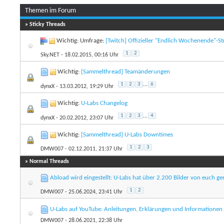
Themen im Forum
» Sticky Threads
Wichtig: Umfrage:
[Twitch] Offizieller "Endlich Wochenende"-S
1
2
Sky.NET
- 18.02.2015, 00:16 Uhr
Wichtig:
[Sammelthread] Teamänderungen
1
2
3
...
6
dynxX
- 13.03.2012, 19:29 Uhr
Wichtig:
U-Labs Changelog
1
2
3
...
4
dynxX
- 20.02.2012, 23:07 Uhr
Wichtig:
[Sammelthread] U-Labs Downtimes
1
2
3
DMW007
- 02.12.2011, 21:37 Uhr
» Normal Threads
Abload wird eingestellt: U-Labs hat über 2.200 Bilder von euch ger
1
2
DMW007
- 25.06.2024, 23:41 Uhr
U-Labs auf YouTube: Anleitungen, Erklärungen und Informationen
DMW007
- 28.06.2021, 22:38 Uhr