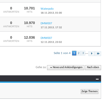
0
10.701
Waterpolo
ANTWORTEN
HITS
18.11.2013,
01:00
0
10.970
DMW007
ANTWORTEN
HITS
17.11.2013,
17:32
0
12.036
DMW007
ANTWORTEN
HITS
12.11.2013,
23:02
...
Seite 1 von 4
1
2
3
Gehe zu:
News und Ankündigungen
Nach oben