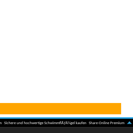
n
Sichere und hochwertige SchwimmflÃƒÂ¼gel kaufen
Share-Online Premium