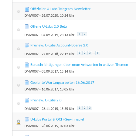
Offizieller U-Labs Telegram-Newsletter
DMW007
- 26.07.2020, 10:24 Uhr
Offene U-Labs 2.0 Beta
1
2
DMW007
- 04.09.2019, 23:13 Uhr
Preview: U-Labs Account-Boerse 2.0
1
2
3
...
6
DMW007
- 27.02.2018, 22:12 Uhr
Benachrichtigungen über neue Antworten in aktiven Themen
DMW007
- 03.09.2017, 15:14 Uhr
Geplante Wartungsarbeiten 16.06.2017
DMW007
- 16.06.2017, 18:05 Uhr
Preview: U-Labs 2.0
1
2
3
DMW007
- 28.11.2015, 15:55 Uhr
U-Labs Portal & OCH-Gewinnspiel
DMW007
- 26.06.2015, 07:03 Uhr