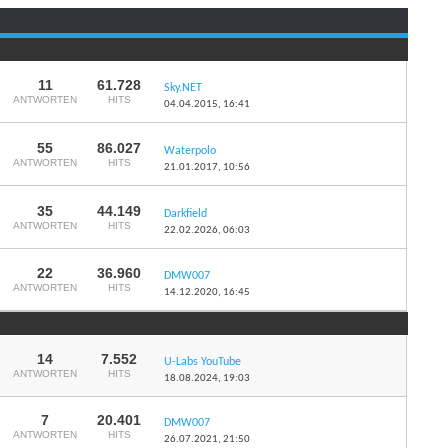
...
Seite 1 von 4
1
2
3
11
61.728
Sky.NET
ANTWORTEN
HITS
04.04.2015,
16:41
55
86.027
Waterpolo
ANTWORTEN
HITS
21.01.2017,
10:56
35
44.149
Darkfield
ANTWORTEN
HITS
22.02.2026,
06:03
22
36.960
DMW007
ANTWORTEN
HITS
14.12.2020,
16:45
14
7.552
U-Labs YouTube
ANTWORTEN
HITS
18.08.2024,
19:03
7
20.401
DMW007
ANTWORTEN
HITS
26.07.2021,
21:50