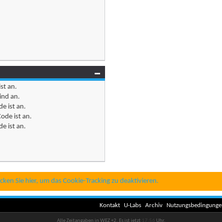
ist
an
.
ind
an
.
e ist
an
.
ode ist
an
.
e ist
an
.
icken Sie hier, um das Cookie-Tracking zu deaktivieren.
Kontakt
U-Labs
Archiv
Nutzungsbedingunge
Alle Zeitangaben in WEZ +2. Es ist jetzt
17:56
Uhr.