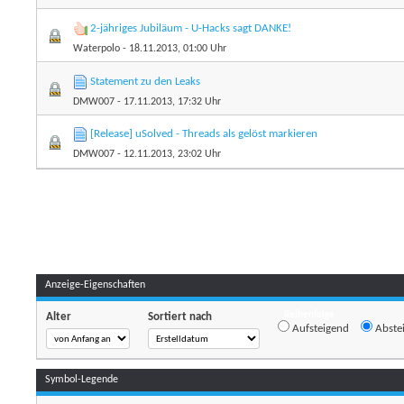
2-jähriges Jubiläum - U-Hacks sagt DANKE!
Waterpolo
- 18.11.2013, 01:00 Uhr
Statement zu den Leaks
DMW007
- 17.11.2013, 17:32 Uhr
[Release] uSolved - Threads als gelöst markieren
DMW007
- 12.11.2013, 23:02 Uhr
Anzeige-Eigenschaften
Reihenfolge
Alter
Sortiert nach
Aufsteigend
Abste
Symbol-Legende