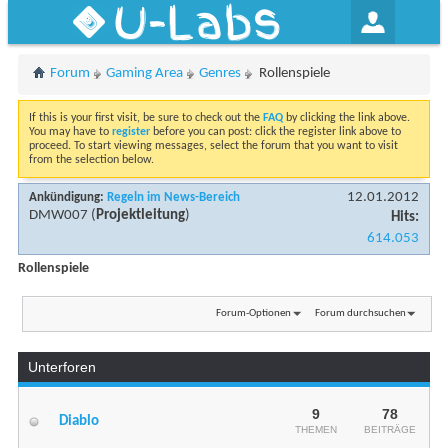
U-Labs
Forum
Gaming Area
Genres
Rollenspiele
If this is your first visit, be sure to check out the
FAQ
by clicking the link above.
You may have to
register
before you can post: click the register link above to
proceed. To start viewing messages, select the forum that you want to visit
from the selection below.
12.01.2012
Ankündigung:
Regeln im News-Bereich
DMW007
(
Projektleitung
)
Hits:
614.053
Rollenspiele
Forum-Optionen
Forum durchsuchen
Unterforen
9
78
Diablo
THEMEN
BEITRÄGE