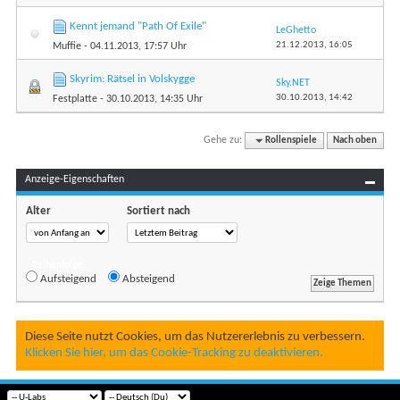
Kennt jemand "Path Of Exile"
LeGhetto
21.12.2013,
16:05
Muffie
- 04.11.2013, 17:57 Uhr
Skyrim: Rätsel in Volskygge
Sky.NET
30.10.2013,
14:42
Festplatte
- 30.10.2013, 14:35 Uhr
Gehe zu:
Rollenspiele
Nach oben
Anzeige-Eigenschaften
Alter
Sortiert nach
Reihenfolge
Aufsteigend
Absteigend
Diese Seite nutzt Cookies, um das Nutzererlebnis zu verbessern.
Klicken Sie hier, um das Cookie-Tracking zu deaktivieren.