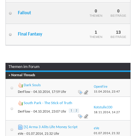
0
0
Fallout
THEMEN
BEITRÄGE
1
13
Final Fantasy
THEMEN
BEITRÄGE
Themen im Forum
» Normal Threads
Dark Souls
OpenFire
15.04.2016,
23:47
DerFlow
- 04.10.2014, 17:59 Uhr
South Park - The Stick of Truth
Kotstulle330
1
2
DerFlow
- 04.10.2014, 23:07 Uhr
18.11.2014,
14:27
[S] Arma 3 Alits Life Money Script
eVe
01.07.2014,
21:32
eVe
- 01.07.2014, 21:32 Uhr