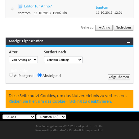
Editor für Anno?
tomtom
11.10.2013,
12:06
tomtom
- 11.10.2013, 12:06 Uhr
Gehe zu:
Anno
Nach oben
Anzeige-Eigenschaften
Alter
Sortiert nach
Reihenfolge
Aufsteigend
Absteigend
Diese Seite nutzt Cookies, um das Nutzererlebnis zu verbessern.
Klicken Sie hier, um das Cookie-Tracking zu deaktivieren.
Alle Zeitangaben in WEZ +2. Es ist jetzt
05:59
Uhr.
Powered by vBulletin® - © Jelsoft Enterprises Ltd.