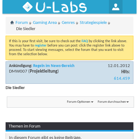
U-Labs
Forum
Gaming Area
Genres
Strategiespiele
Die Siedler
If this is your first visit, be sure to check out the
FAQ
by clicking the link above.
You may have to
register
before you can post: click the register link above to
proceed. To start viewing messages, select the forum that you want to visit
from the selection below.
12.01.2012
Ankündigung:
Regeln im News-Bereich
DMW007
(
Projektleitung
)
Hits:
614.459
Die Siedler
Forum-Optionen
Forum durchsuchen
Themen im Forum
In diesem Forum gibt es keine Beiträge.