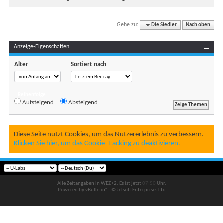
Gehe zu:
Die Siedler
Nach oben
Anzeige-Eigenschaften
Alter
Sortiert nach
Reihenfolge
Aufsteigend
Absteigend
Diese Seite nutzt Cookies, um das Nutzererlebnis zu verbessern.
Klicken Sie hier, um das Cookie-Tracking zu deaktivieren.
Alle Zeitangaben in WEZ +2. Es ist jetzt
07:50
Uhr.
Powered by vBulletin® - © Jelsoft Enterprises Ltd.