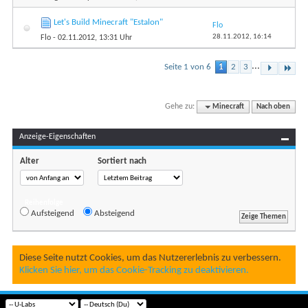
Let's Build Minecraft "Estalon"
Flo
28.11.2012,
16:14
Flo
- 02.11.2012, 13:31 Uhr
...
Seite 1 von 6
1
2
3
Gehe zu:
Minecraft
Nach oben
Anzeige-Eigenschaften
Alter
Sortiert nach
Reihenfolge
Aufsteigend
Absteigend
Diese Seite nutzt Cookies, um das Nutzererlebnis zu verbessern.
Klicken Sie hier, um das Cookie-Tracking zu deaktivieren.