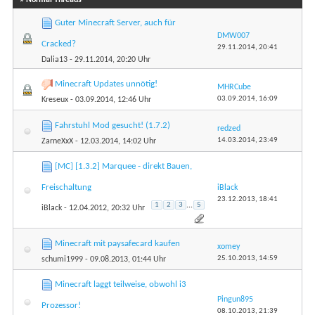
Guter Minecraft Server, auch für
DMW007
Cracked?
29.11.2014,
20:41
Dalia13
- 29.11.2014, 20:20 Uhr
Minecraft Updates unnötig!
MHRCube
03.09.2014,
16:09
Kreseux
- 03.09.2014, 12:46 Uhr
Fahrstuhl Mod gesucht! (1.7.2)
redzed
14.03.2014,
23:49
ZarneXxX
- 12.03.2014, 14:02 Uhr
[MC] [1.3.2] Marquee - direkt Bauen,
Freischaltung
iBlack
23.12.2013,
18:41
1
2
3
...
5
iBlack
- 12.04.2012, 20:32 Uhr
Minecraft mit paysafecard kaufen
xomey
25.10.2013,
14:59
schumi1999
- 09.08.2013, 01:44 Uhr
Minecraft laggt teilweise, obwohl i3
Pingun895
Prozessor!
08.10.2013,
21:39