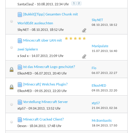
1
2
SantaClauZ
- 10.08.2013, 22:34 Uhr
[Bukkit][Tipp] Gesamten Chunk mit
Sky.NET
WorldEdit ausleuchten
08.10.2013,
18:52
Sky.NET
- 08.10.2013, 18:52 Uhr
Mincecraft über LAN mit
Manipulate
zwei Spielern
15.07.2013,
16:40
x Soul x
- 14.07.2013, 21:09 Uhr
Ist das Minecraft Logo geschützt?
Flo
06.07.2013,
22:27
ElkosMED
- 06.07.2013, 20:40 Uhr
[Minecraft] Welches Plugin?
ElkosMED
09.05.2013,
22:20
ElkosMED
- 09.05.2013, 22:20 Uhr
Vorstellung Minecraft Server
xtp57
21.04.2013,
02:36
xtp57
- 09.04.2013, 13:52 Uhr
Minecraft Cracked Client?
Mr.Bombastic
18.04.2013,
17:50
Devon
- 18.04.2013, 17:48 Uhr