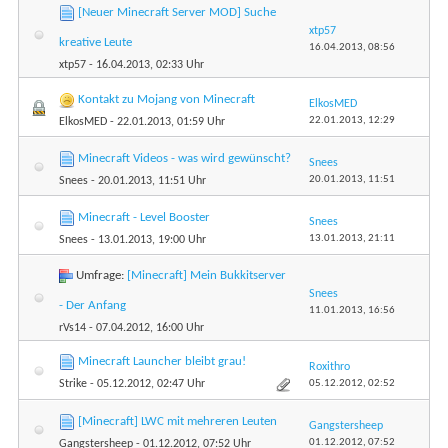
[Neuer Minecraft Server MOD] Suche
xtp57
kreative Leute
16.04.2013,
08:56
xtp57
- 16.04.2013, 02:33 Uhr
Kontakt zu Mojang von Minecraft
ElkosMED
22.01.2013,
12:29
ElkosMED
- 22.01.2013, 01:59 Uhr
Minecraft Videos - was wird gewünscht?
Snees
20.01.2013,
11:51
Snees
- 20.01.2013, 11:51 Uhr
Minecraft - Level Booster
Snees
13.01.2013,
21:11
Snees
- 13.01.2013, 19:00 Uhr
Umfrage:
[Minecraft] Mein Bukkitserver
Snees
- Der Anfang
11.01.2013,
16:56
rVs14
- 07.04.2012, 16:00 Uhr
Minecraft Launcher bleibt grau!
Roxithro
05.12.2012,
02:52
Strike
- 05.12.2012, 02:47 Uhr
[Minecraft] LWC mit mehreren Leuten
Gangstersheep
01.12.2012,
07:52
Gangstersheep
- 01.12.2012, 07:52 Uhr