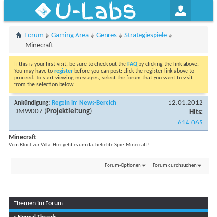
U-Labs
Forum
Gaming Area
Genres
Strategiespiele
Minecraft
If this is your first visit, be sure to check out the
FAQ
by clicking the link above.
You may have to
register
before you can post: click the register link above to
proceed. To start viewing messages, select the forum that you want to visit
from the selection below.
12.01.2012
Ankündigung:
Regeln im News-Bereich
DMW007
(
Projektleitung
)
Hits:
614.065
Minecraft
Vom Block zur Villa. Hier geht es um das beliebte Spiel Minecraft!
Forum-Optionen
Forum durchsuchen
Themen im Forum
...
Seite 1 von 6
1
2
3
» Normal Threads