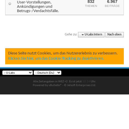
832
6.967
User-Vorstellungen,
THEMEN
BEITRÄGE
Ankündigungen und
Betrugs-/Verdachtsfälle.
Gehe zu:
U-Labs Intern
Nach oben
Diese Seite nutzt Cookies, um das Nutzererlebnis zu verbessern.
Klicken Sie hier, um das Cookie-Tracking zu deaktivieren.
Alle Zeitangaben in WEZ +2. Es ist jetzt
10:14
Uhr.
Powered by vBulletin® - © Jelsoft Enterprises Ltd.