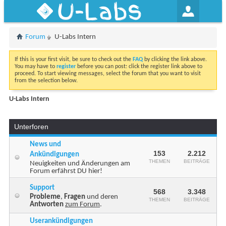
U-Labs
Forum
U-Labs Intern
If this is your first visit, be sure to check out the
FAQ
by clicking the link above.
You may have to
register
before you can post: click the register link above to
proceed. To start viewing messages, select the forum that you want to visit
from the selection below.
U-Labs Intern
Unterforen
News und
153
2.212
Ankündigungen
THEMEN
BEITRÄGE
Neuigkeiten und Änderungen am
Forum erfährst DU hier!
Support
568
3.348
Probleme
,
Fragen
und deren
THEMEN
BEITRÄGE
Antworten
zum Forum
.
Userankündigungen